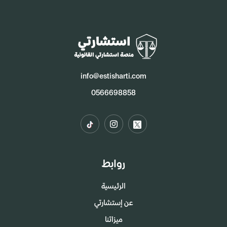
info@estisharti.com
0566698858
روابط
الرئيسية
عن إستشارتي
ميزاتنا