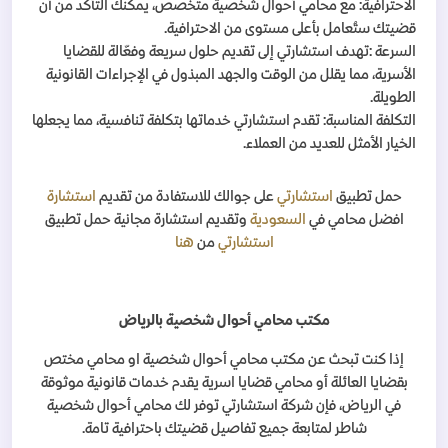
الاحترافية: مع محامي أحوال شخصية متخصص، يمكنك التأكد من أن
قضيتك ستُعامل بأعلى مستوى من الاحترافية
.
السرعة
:
تهدف استشارتي إلى تقديم حلول سريعة وفعّالة للقضايا
الأسرية، مما يقلل من الوقت والجهد المبذول في الإجراءات القانونية
الطويلة
.
التكلفة المناسبة: تقدم استشارتي خدماتها بتكلفة تنافسية، مما يجعلها
الخيار الأمثل للعديد من العملاء
.
حمل تطبيق
استشارتي
على جوالك للاستفادة من تقديم
استشارة
افضل محامي في
السعودية
وتقديم استشارة مجانية حمل تطبيق
استشارتي
من
هنا
مكتب محامي أحوال شخصية بالرياض
إذا كنت تبحث عن مكتب محامي أحوال شخصية او محامي مختص
بقضايا العائلة أو محامي قضايا اسرية يقدم خدمات قانونية موثوقة
في الرياض، فإن شركة استشارتي توفر لك محامي أحوال شخصية
شاطر لمتابعة جميع تفاصيل قضيتك باحترافية تامة
.