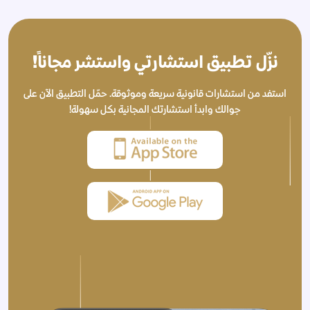
نزّل تطبيق استشارتي واستشر مجاناً!
استفد من استشارات قانونية سريعة وموثوقة. حمّل التطبيق الآن على
جوالك وابدأ استشارتك المجانية بكل سهولة!