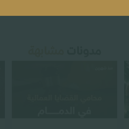
مدونات
مشابهة
منذ شهرين
م