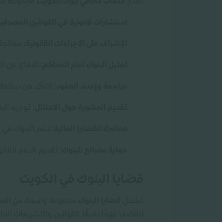
تقدم
خدمات محامي بنوك الكويت
مجموعة من ا
استشارات قانونية في القوانين المصرفي
الإشراف على الإجراءات القانونية
: معالجة
تمثيل البنوك أمام المحاكم
: الدفاع عن ال
مراجعة وإعداد العقود
: التأكد من سلامة 
تقديم المشورة حول الامتثال
: توجيه الب
معالجة القضايا المالية
: دعم البنوك في 
حماية مصالح البنوك
: تقديم الدعم القانو
قضايا البنوك في الكويت
تشمل
قضايا البنوك
مجموعة واسعة من المسائل
القضايا فهمًا دقيقًا للقوانين والتشريعات المالي