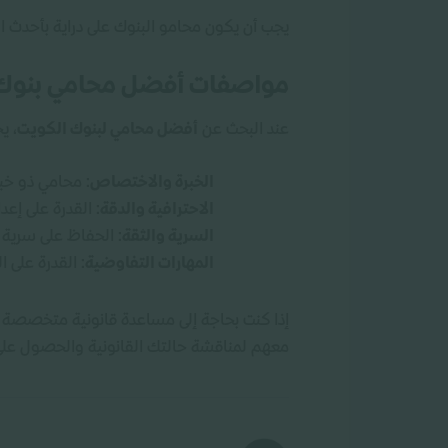
يجب أن يكون محامو البنوك على دراية بأحدث ا
مواصفات أفضل محامي بنوك 
عند البحث عن
أفضل محامي لبنوك الكويت
، ي
الخبرة والاختصاص
: محامي ذو خب
الاحترافية والدقة
: القدرة على إع
السرية والثقة
: الحفاظ على سرية 
المهارات التفاوضية
: القدرة على 
إذا كنت بحاجة إلى مساعدة قانونية متخصصة 
معهم لمناقشة حالتك القانونية والحصول على ا