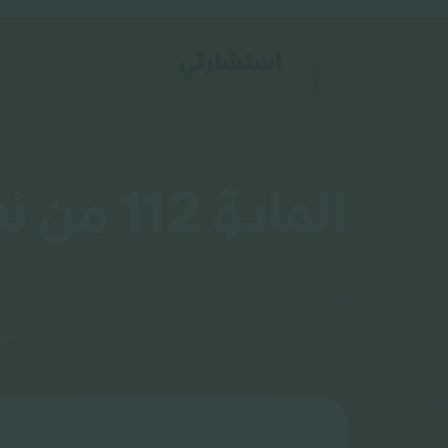
المادة 
الر