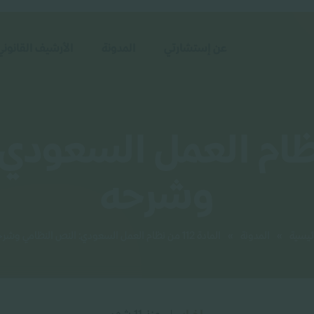
عن إستشارتي
المدونة
الأرشيف القانوني
112 من نظام العمل السع
وشرحه
ئيسية
»
المدونة
»
المادة 112 من نظام العمل السعودي: النص النظامي وشرحه