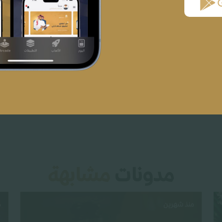
مدونات
مشابهة
منذ شهرين
م