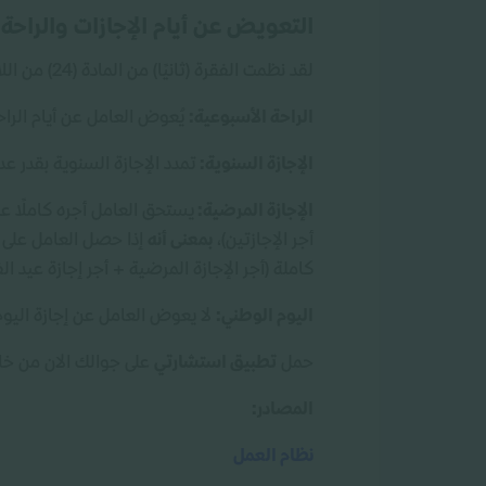
التعويض عن أيام الإجازات والراحة
لقد نظمت الفقرة (ثانيًا) من المادة (24) من اللائحة التنفيذية لنظام العمل حالة تداخل أيام إجازات الأعياد والمناسبات،
الراحة الأسبوعية:
يُعوض العامل عن أيام الراحة
الإجازة السنوية:
تمدد الإجازة السنوية بقدر عدد
الإجازة المرضية:
يستحق العامل أجره كاملًا عن 
أجر الإجازتين)،
بمعنى أنه
كاملة (أجر الإجازة المرضية + أجر إجازة عيد الف
اليوم الوطني:
لا يعوض العامل عن إجازة اليوم ا
حمل
تطبيق استشارتي
على جوالك الان من خلال
المصادر:
نظام العمل