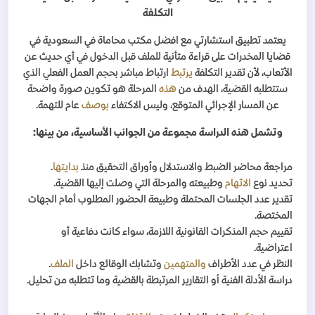
التكلفة
يعتمد تطبيق استشارتي مع
افضل مكتب محاماة في السعودية في
قضايا المخدرات على قراءة متأنية للملف قبل الدخول في أي حديث عن
الأتعاب، لأن تقدير التكلفة
يرتبط
ارتباط مباشر بحجم العمل الفعلي الذي
ستتطلبه القضية، الهدف من
هذه
المرحلة هو تكوين صورة واضحة
عن المسار الإجرائي المتوقع، وليس الاكتفاء
بوصف
عام للتهمة
.
وتشمل هذه الدراسة مجموعة من الجوانب الأساسية، من بينها
:
مراجعة محاضر الضبط والاستدلال وأوراق التحقيق منذ
بدايتها
.
تحديد نوع
الاتهام
وطبيعته والمرحلة التي وصلت إليها القضية
.
تقدير عدد الجلسات المحتملة وطبيعة الحضور المطلوب أمام الجهات
المختصة
.
تقييم حجم المذكرات القانونية اللازمة، سواء كانت دفاعية أو
اعتراضية
.
النظر في عدد الأطراف
والمتهمين
وتشابك الوقائع داخل
الملف
.
دراسة الأدلة الفنية أو التقارير المرتبطة بالقضية وما تتطلبه من تحليل
.