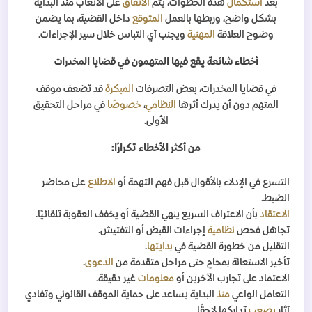
بعد
استكمال
هذه الخطوات، يتم
الاتفاق
على الأتعاب منذ البداية
بشكل واضح، وربطها بالعمل
المتوقع
داخل القضية، بما يضمن
وضوح العلاقة
المهنية
ويجنب أي التباس خلال سير الإجراءات
.
أخطاء شائعة يقع فيها المتهمون في قضايا المخدرات
في قضايا المخدرات، بعض التصرفات
المبكرة
قد تضعف موقف
المتهم دون أن يدرك أثرها
النظامي
،
خصوصًا
في مراحل التحقيق
الأولى
.
من أكثر الأخطاء تكرارًا
:
التسرع في الإدلاء بالأقوال قبل فهم التهمة أو
الاطلاع
على محاضر
الضبط
.
الاعتقاد
بأن الاعتراف السريع ينهي القضية أو يخفف العقوبة تلقائيًا
.
تجاهل فحص
نظامية
إجراءات القبض أو التفتيش
.
التقليل من خطورة القضية في
بدايتها
.
تأخير الاستعانة بمحامٍ حتى مراحل متقدمة من
الدعوى
.
الاعتماد على تجارب الآخرين أو
معلومات
غير دقيقة
.
التعامل الواعي
منذ
البداية يساعد على حماية الموقف القانوني وتفادي
آثار
يصعب
تداركها لاحقًا
.