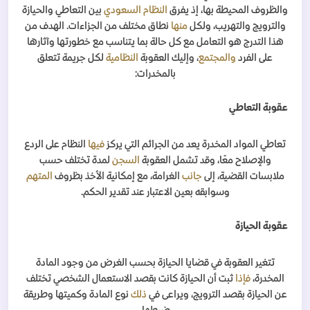
والظروف المحيطة بها، إذ يفرق
النظام السعودي
بين التعاطي والحيازة
والترويج والتهريب، ولكل
منها
نطاق مختلف من الجزاءات. الهدف من
هذا التدرج هو التعامل مع كل حالة بما يتناسب مع خطورتها وآثارها
على الفرد
والمجتمع
، وإليك العقوبة
النظامية
لكل جريمة تتعلق
بالمخدرات
:
عقوبة التعاطي
تعاطي المواد المخدرة يعد من الجرائم التي يركز
فيها
النظام على الردع
والإصلاح معًا، وقد تشمل العقوبة
السجن
لمدة تختلف حسب
ملابسات القضية، إلى
جانب
الغرامة، مع إمكانية الأخذ بظروف
المتهم
وسوابقه بعين الاعتبار عند تقدير الحكم
.
عقوبة الحيازة
تتغير العقوبة في قضايا الحيازة بحسب الغرض من وجود المادة
المخدرة،
فإذا
ثبت أن الحيازة كانت بقصد الاستعمال الشخصي تختلف
عن الحيازة بقصد الترويج، ويراعى في
ذلك
نوع المادة وكميتها وطريقة