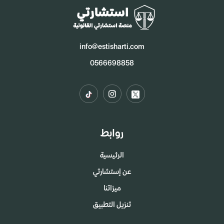
info@estisharti.com
0566698858
روابط
الرئيسية
عن إستشارتي
ميزاتنا
تنزيل التطبيق