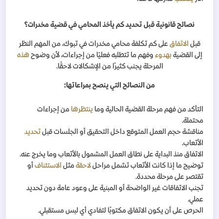
نصائح قانونية قبل تحديد كم يأخذ المحامي في قضية مخدرات؟
قبل
الاتفاق
على كم تكلفة محامي مخدرات في تبوك، من المهم النظر
إلى القضية
بهدوء
وفهم ما تتطلبه فعليًا من إجراءات، لأن وضوح
هذه
المرحلة يجنب كثيرًا من الإشكالات لاحقًا
.
من النصائح التي ينصح بمراعاتها
:
التأكد من فهم مرحلة القضية الحالية وما
ينتظرها
من إجراءات
محتملة
.
مناقشة حجم العمل المتوقع داخل التحقيق أو الجلسات قبل
تحديد
الأتعاب
.
الاتفاق منذ البداية على نطاق العمل المشمول بالأتعاب وما يخرج عنه
.
توضيح ما إذا كانت الأتعاب تشمل مراحل
لاحقة
مثل
الاستئناف
أو
تقتصر على مرحلة محددة
.
تجنب الاتفاقات غير الواضحة أو المبنية على وعود عامة دون تحديد
عملي
.
الحرص على أن يكون الاتفاق مكتوبًا لتفادي أي لبس مستقبلي
.