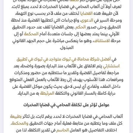
حتى نجيب على سؤال كم
تكلفة
محامي مخدرات في تبوك، عليك أن
تعرف أولاً أن أتعاب المحامي في قضايا المخدرات لا تحدد بمبلغ ثابت،
لأن طبيعة هذه
القضايا
تختلف من ملف لآخر بحسب نوع التهمة،
ومرحلة السير في
الدعوى
، والإجراءات التي تتطلبها القضية منذ لحظة
التحقيق وحتى صدور
الحكم
.
بعض القضايا تقف عند حدود التحقيق
الأولي، بينما يمتد بعضها إلى جلسات متعددة أمام
المحكمة
أو إلى
مرحلة
الاستئناف
، وهو ما ينعكس مباشرة على حجم الجهد القانوني
المبذول
.
في
أفضل شركة محاماة في تبوك متواجد في تبوك في تطبيق
استشارتي
يتم الاتفاق على الأتعاب منذ البداية بصورة واضحة، بعد
مراجعة تفاصيل القضية وتقدير ما ستتطلبه من حضور ومذكرات
ومرافعات، هذا الأسلوب يهدف إلى ربط الأتعاب بالعمل الفعلي المتوقع
داخل الملف، وتفادي أي لبس لاحق، بحيث يكون موكل القضية على
دراية كاملة بالمسار القانوني والتكلفة
المرتبطة
به من البداية
.
عوامل تؤثر على تكلفة المحامي في قضايا المخدرات
أتعاب المحامي في قضايا المخدرات لا تحدد برقم ثابت، بل تتأثر
بطبيعة
كل ملف وما يتطلبه من متابعة فعلية أمام جهات التحقيق
والمحكمة
.
اختلاف التفاصيل هو العامل
الحاسم
في تقدير التكلفة، لذا من