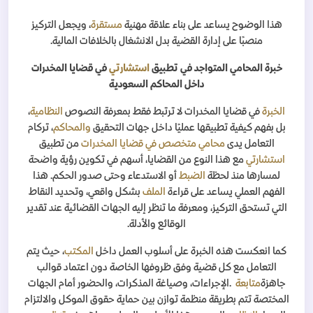
هذا الوضوح يساعد على بناء علاقة مهنية
مستقرة
، ويجعل التركيز
منصبًا على إدارة القضية بدل الانشغال بالخلافات المالية
.
خبرة المحامي المتواجد في تطبيق
استشارتي
في قضايا المخدرات
داخل المحاكم السعودية
الخبرة
في قضايا المخدرات لا ترتبط فقط بمعرفة النصوص
النظامية
،
بل بفهم كيفية تطبيقها عمليًا داخل جهات التحقيق
والمحاكم
، تركام
التعامل يدى
محامي متخصص في قضايا المخدرات
من تطبيق
استشارتي
مع هذا النوع من القضايا، أسهم في تكوين رؤية واضحة
لمسارها منذ لحظة
الضبط
أو الاستدعاء وحتى صدور الحكم. هذا
الفهم العملي يساعد على قراءة
الملف
بشكل واقعي، وتحديد النقاط
التي تستحق التركيز، ومعرفة ما تنظر إليه الجهات القضائية عند تقدير
الوقائع والأدلة
.
كما انعكست هذه الخبرة على أسلوب العمل داخل
المكتب
، حيث يتم
التعامل مع كل قضية وفق ظروفها الخاصة دون اعتماد قوالب
جاهزة
متابعة
.
الإجراءات، وصياغة المذكرات، والحضور أمام الجهات
المختصة تتم بطريقة منظمة توازن بين حماية حقوق الموكل والالتزام