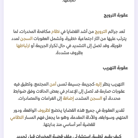
ضبطها
.
عقوبة الترويج
تعد جرائم
الترويج
من أشد القضايا في
نظام
مكافحة المخدرات، لما
يترتب عليها من آثار اجتماعية خطيرة، وتشمل العقوبات
السجن
لمدد
طويلة، وقد تصل إلى التشديد في حال تكرار الجريمة أو
ارتباطها
بظروف مشددة
.
عقوبة التهريب
التهريب ينظر
إليه
كجريمة جسيمة تمس
أمن
المجتمع، وتطبق فيه
عقوبات صارمة قد تصل إلى الإعدام في بعض الحالات وفق ضوابط
محددة، أو
السجن
المشدد،
إضافة
إلى الغرامات والمصادرات
.
تقدير العقوبة في جميع هذه القضايا يخضع
لظروف
الواقعة، ودور
المتهم، وسوابقه، والأدلة المقدمة، وهو ما يجعل فهم المسار
النظامي
للقضية أمر أساسي منذ بدايتها
.
كيف يقيم تطبيق استشارتي ملف قضية المخدرات قبل تحديد