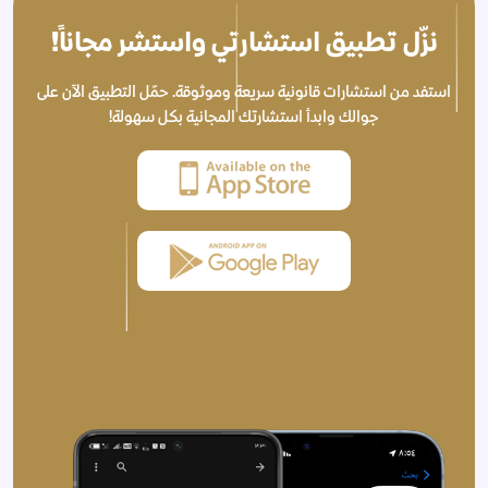
نزّل تطبيق استشارتي واستشر مجاناً!
استفد من استشارات قانونية سريعة وموثوقة. حمّل التطبيق الآن على
جوالك وابدأ استشارتك المجانية بكل سهولة!