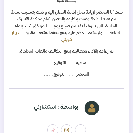
بنـــــــاءً عليه
قمت أنا المحضر لزيادة محل إقامة المعلن إليه و قمت بتسليمه نسخة
من هذه اللائحة وقمت بتكليفه بالحضور أمام محكمة الأسرة ،
بالجلسة التي سوف تُعقد من صباح يوم…… الموافق /. / بتمام
الساعة…… وليستمع الحكم عليه
بدفع نفقة المتعة
المقدرة …..
دينار
كويتي
.
ثم إلزامه بالأداء ومطالبته بدفع التكاليف وأتعاب المحاماة.
المدعية……… التوقيع ………
المحضر ……… التوقيع ………
بواسطة : استشارتي