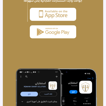
جوالك وابدأ استشارتك المجانية بكل سهولة!