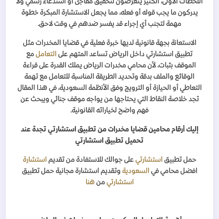
اللحظات الأولى، الكثير يتعرضون لتحقيق مفاجئ أو استدعاء رسمي ولا
يدركون ما يجب قوله أو فعله، مما يجعل الاستشارة المبكرة خطوة
مهمة لتجنب أي إجراء قد يفسر ضدهم في وقت لاحق
.
الاستعانة بجهة قانونية لديها خبرة فعلية في قضايا المخدرات مثل
تطبيق استشارتي داخل الرياض تساعد المتهم على
التعامل
مع
الموقف بثبات، لأن محامي مخدرات الرياض يملك القدرة على قراءة
الوقائع والملف بدقة وتحديد الطريقة المناسبة للتعامل مع تهمة
التعاطي أو الحيازة أو الترويج وفق الأنظمة السعودية، في هذا المقال
تجد خلاصة النقاط التي يحتاجها من يواجه موقف جنائي ويبحث عن
فهم واضح لخياراته القانونية
.
إليك أرقام محامين قضايا مخدرات من تطبيق استشارتي تجدة عند
تحميل تطبيق استشارتي
حمل تطبيق
استشارتي
على جوالك للاستفادة من تقديم
استشارة
افضل محامي في
السعودية
وتقديم استشارة مجانية حمل تطبيق
استشارتي
من
هنا