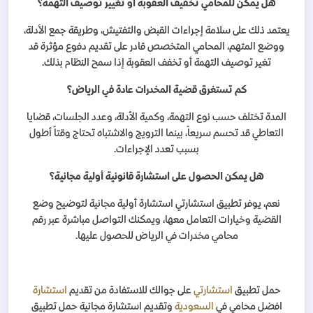
هل يمكن للمحامي تخفيف العقوبة أو تغيير توصيف التهمة؟
يعتمد ذلك على سلامة إجراءات القبض والتفتيش، وطريقة جمع الأدلة،
ووضع المتهم، المحامي المتخصص قادر على تقديم دفوع مؤثرة قد
تغير توصيف التهمة أو تخفف العقوبة إذا سمح النظام بذلك
.
كم تستغرق قضية المخدرات عادة في الرياض؟
المدة تختلف حسب نوع التهمة، وكمية الأدلة، وعدد الجلسات، قضايا
التعاطي قد تحسم سريعاً، بينما الترويج والاشتباه تحتاج وقتاً أطول
بسبب تعدد الإجراءات
.
هل يمكن الحصول على استشارة قانونية أولية مجانية؟
نعم، يوفر تطبيق استشارتي استشارة أولية مجانية لتوضيح وضع
القضية وخيارات التعامل معها، ويمكنك التواصل مباشرة عبر رقم
محامي مخدرات في الرياض للحصول عليها
.
حمل تطبيق
استشارتي
على جوالك للاستفادة من تقديم
استشارة
افضل محامي في
السعودية
وتقديم استشارة مجانية حمل تطبيق