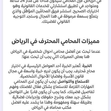
في الرياض، فإن المحامي سيكون متاحاً على مدار 24 ساعه
ومتواجد في تطبيق استشارتي للخدمات القانونية وهو
اختيارك الصحيح. استشر فريق المحامِّین المؤهِّل والذي
يتمتَّع بسمعة مرموقة في هذا المجال وستجد التوجيه
القانوني لقضيتك
.
مميزات المحامي المحترف في الرياض
عندما تبحث عن أفضل محامي احوال شخصية في الرياض
هنا بعض المميزات التي يجب أن تبحث عنها
:
الخبرة
:
تُعتبر الخبرة أحد العوامل الرئيسية في اختيار
محامٍ مُحترف. يجب أن يكون لديهِ خبرة واسعة في مجال
قانون الأسرة وقضايا الأحوال الشخصية
.
الاستماع والتواصل
:
يجب أن يكون لدى المحامي
المهارات اللازمة للاستماع بشكل فعّال لقصتك وفهم
تفاصيل قضيتك. كما يجب أن يكون قادرًا على التواصل
بشكل جيد معك وشرح حقوقك وإجراءات قضائية
بطريقة سهلة ومفهومة وهذا ما يشدد عليه افضل
مكتب محاماه في الرياض