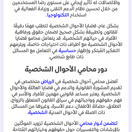
والاتصالات له تأثير إيجابي على مستوى رضا المستخدمين
من خلال تحسين نظام الدعم التقنى وزيادة الفعالية في
استخدام
التكنولوجيا
.
بشكل عام، قضايا الأحوال الشخصية تتطلب فهمًا دقيقًا
للقانون وتطبيقهُ بشكلٍ صحيح لضمان حقوق ورفاهية
الأفراد في حياتهم الشخصية. قد يتعامل محامو قضايا
الأحوال الشخصية مع أطراف ذات احتياجات خاصة، ويلزمهم
التفكير المُبتكر وإظهار
حساسية
في التعامل مع المسائل
ذات طابع شخصي
.
دور محامي الأحوال الشخصية
أفضل محامي أحوال شخصية في
الرياض
متخصص في
تقديم المشورة القانونية والدعم في قضايا العائلة والأحوال
الشخصية
.
يعتبر مساعد قانونيي مهمين للأفراد والأسر في
فهم حقوقهم وواجباتهم في سياق القانون المتعلق بالزواج،
الطلاق، حضانة الأطفال، دعم الأسرة، وغيرها من المسائل
ذات الصلة في الأحوال المدنية
الشخصية
.
تتضمن أدوار محامي
الأحوال الشخصية تزويد الموكّلين
بالإرشادات والتفسيرات حول حقوقهم وخياراتهم المُتاحة