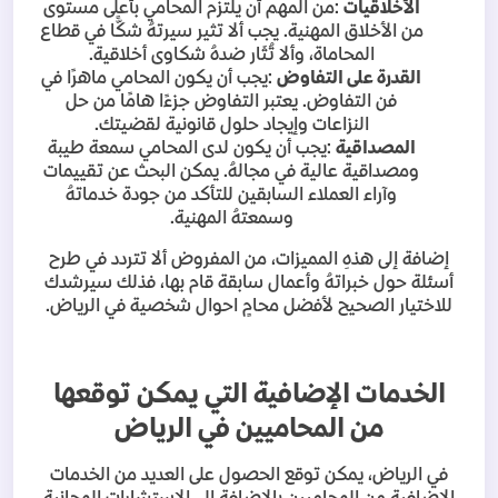
الأخلاقيات
:
من المهم أن يلتزم المحامي بأعلى مستوى
من الأخلاق المهنية. يجب ألا تثير سيرتهُ شكًّا في قطاع
المحاماة، وألا تُثَار ضدهُ شكاوى أخلاقية
.
القدرة على التفاوض
:
يجب أن يكون المحامي ماهرًا في
فن التفاوض. يعتبر التفاوض جزءًا هامًا من حل
النزاعات وإيجاد حلول قانونية لقضيتك
.
المصداقية
:
يجب أن يكون لدى المحامي سمعة طيبة
ومصداقية عالية في مجالهُ. يمكن البحث عن تقييمات
وآراء العملاء السابقين للتأكد من جودة خدماتهُ
وسمعتهُ المهنية
.
إضافة إلى هذهِ المميزات، من المفروض ألا تتردد في طرح
أسئلة حول خبراتهُ وأعمال سابقة قام بها، فذلك سيرشدك
للاختيار الصحيح لأفضل محامٍ احوال شخصية في الرياض
.
الخدمات الإضافية التي يمكن توقعها
من المحاميين في الرياض
في الرياض، يمكن توقع الحصول على العديد من الخدمات