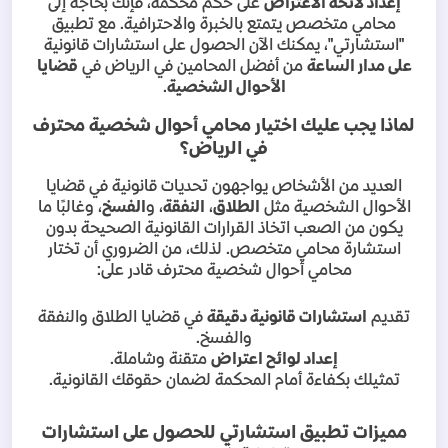
إعداد لائحة الاعتراض
على حكم محكمة، فإنك بحاجة إلى
محامي متخصص يتمتع بالخبرة والاحترافية. مع تطبيق
"استشارتي"، يمكنك الآن الحصول على استشارات قانونية
على مدار الساعة
من أفضل المحامين في الرياض في
قضايا
الأحوال الشخصية
.
لماذا يجب عليك اختيار محامي أحوال شخصية محترف
في الرياض؟
العديد من الأشخاص يواجهون تحديات قانونية في قضايا
الأحوال الشخصية مثل
الطلاق
،
النفقة
، و
الفسخ
، وغالبًا ما
يكون من الصعب اتخاذ القرارات القانونية الصحيحة بدون
استشارة محامي متخصص. لذلك، من الضروري أن تختار
محامي أحوال شخصية محترف قادر على
:
تقديم
استشارات قانونية دقيقة
في قضايا الطلاق والنفقة
والفسخ
.
إعداد لوائح اعتراض
متقنة وشاملة
.
تمثيلك بكفاءة أمام المحكمة لضمان حقوقك القانونية
.
مميزات تطبيق استشارتي للحصول على استشارات