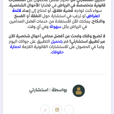
تطبيق
استشارتي
هو الخيار الأمثل للحصول على
استشارات
قانونية متخصصة في الرياض
في قضايا
الأحوال الشخصية
.
سواء كنت تواجه
قضية طلاق
، أو تحتاج إلى
إعداد
لائحة
اعتراض
أو ترغب في استشارة حول
النفقة
أو
الفسخ
والنكاح
، يمكنك الآن الاستفادة من خدمات أفضل المحامين
في الرياض بكل
سهولة
وفي أي وقت
.
لا تضيع وقتك وابحث عن أفضل محامي أحوال شخصية الآن
عبر تطبيق استشارتي
!
قم
بتحميل
التطبيق على جوالك اليوم
وابدأ في الحصول على الاستشارات القانونية اللازمة
لحماية
حقوقك
.
بواسطة : استشارتي