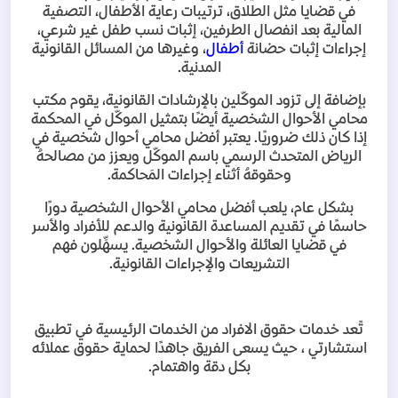
في قضايا مثل الطلاق، ترتيبات رعاية الأطفال، التصفية
المالية بعد انفصال الطرفين، إثبات نسب طفل غير شرعي،
إجراءات إثبات حضانة
أطفال
، وغيرها من المسائل القانونية
المدنية
.
بإضافة إلى تزود الموكّلين بالإرشادات القانونية، يقوم مكتب
محامي الأحوال الشخصية أيضًا بتمثيل الموكّل في المحكمة
إذا كان ذلك ضروريًا. يعتبر أفضل محامي أحوال شخصية في
الرياض المتحدث الرسمي باسم الموكّل ويعزز من مصالحهُ
وحقوقهُ أثناء إجراءات المَحاكمة
.
بشكل عام، يلعب أفضل محامي الأحوال الشخصية دورًا
حاسمًا في تقديم المساعدة القانونية والدعم للأفراد والأسر
في قضايا العائلة والأحوال الشخصية. يسهِّلون فهم
التشريعات والإجراءات القانونية
.
تًعد خدمات حقوق الافراد من الخدمات الرئيسية في تطبيق
استشارتي ، حيث يسعى الفريق جاهدًا لحماية حقوق عملائه
بكل دقة واهتمام
.