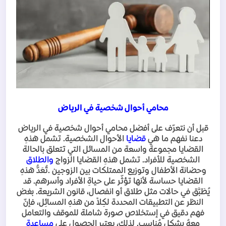
محامي أحوال شخصية في الرياض
قبل أن نتعرّف على أفضل محامي أحوال شخصية في الرياض
دعنا نفهم ما هي
قضايا
الأحوال الشخصية. تشمل هذهِ
القضايا مجموعة واسعة من المسائل التي تتعلق بالحالة
الشخصية للأفراد. تشمل هذهِ القضايا الزواج
والطلاق
وحضانة الأطفال وتوزيع الممتلكات بين الزوجين
.
تُعَدُّ هذهِ
القضايا حساسة لأنها تؤثّر على حياةِ الأفراد وأسرهم. قد
يُطَبَّق في حالات مثل طلاق أو انفصال، قانون الشريعة. بغض
النظر عن التطبيقات المحددة لكِلاً من هذهِ المسائِل، فإنّ
فهم دقیق في إستخلاص صورة شاملة للموقف والتعامل
معهُ بشكلٍ مُناسب. لذلك، يعتبر الحصول على
مساعدة