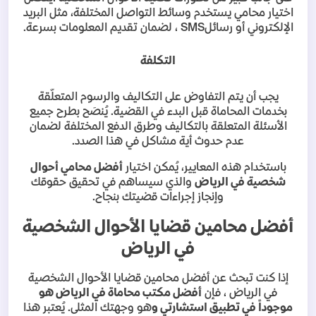
اختيار محامي يستخدم وسائط التواصل المختلفة، مثل البريد
الإلكتروني أو رسائل
SMS
، لضمان تقديم المعلومات بسرعة
.
التكلفة
يجب أن يتم التفاوض على التكاليف والرسوم المتعلّقة
بخدمات المحاماة قبل البدء في القضية. يُنصَح بطرح جميع
الأسئلة المتعلقة بالتكاليف وطرق الدفع المختلفة لضمان
عدم حدوث أية مشاكل في هذا الصدد
.
باستخدام هذه المعايير، يُمكن اختيار
أفضل محامي أحوال
شخصية في الرياض
والذي سيساهم في تحقيق حقوقك
وإنجاز إجراءات قضيتك بنجاح
.
أفضل محامين قضايا الأحوال الشخصية
في الرياض
إذا كنت تبحث عن أفضل محامين قضايا الأحوال الشخصية
في الرياض ، فإن
أفضل مكتب محاماة في الرياض هو
موجوداً في تطبيق استشارتي و
هو وجهتك المثلى. يُعتبر هذا