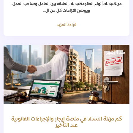
من&nbsp;أنواع العقود&nbsp;العلاقة بين العامل وصاحب العمل،
ويوضح التزامات كل من ال...
قراءة المزيد
منذ 4 أشهر
كم مهلة السداد في منصة إيجار والإجراءات القانونية
عند التأخير