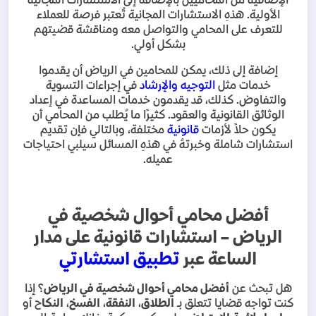
الإضافية من المحاميين بالإضافة إلى الاستشارات المجانية
الأولية. هذهِ الاستشارات المجانية تُعتبر فرصة للعملاء
للتعرف على المحامي والتواصل معه ومناقشة قضيتهم
بشكل أولي
.
إضافة إلى ذلك، يمكن للمحامين في الرياض أن يقدموا
خدمات مثل
التوجيه والإرشاد
في إجراءات التسوية
والتفاوض. كذلك، قد يقدمون خدمات المساعدة في إعداد
الوثائق القانونية والعقود. كثيرًا ما يُطلب من المحامي أن
يكون حلاً لأزمات
قانونية
مختلفة، وبالتالي فإن تقديم
استشارات شاملة وخبرتهُ في هذهِ المسائل سيلبي احتياجات
عميله
.
أفضل محامي أحوال شخصية في
الرياض – استشارات قانونية على مدار
الساعة عبر
تطبيق استشارتي
هل تبحث عن
أفضل محامي أحوال شخصية في الرياض
؟ إذا
كنت تواجه قضايا تتعلق بـ
الطلاق
،
النفقة
،
الفسخ
،
النكا
ح أو