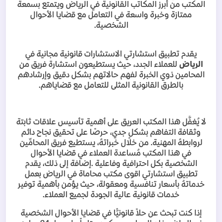
المكتب من أبرز المكاتب القانونية في الرياض ويتمتع بسمعة
ممتازة وخبرة واسعة في التعامل مع قضايا الأحوال
الشخصية
.
يقدم تطبيق استشارتي الاستشارات قانونية مجانية في
الرياض
للعملاء الجدد، حيث يستطيعون استشارة فريق من
المحامين ذوي الخبرة لفهم حالاتهم بشكل دقيق وإرشادهم
بالطرق القانونية المثلى للتعامل مع قضاياهم
.
لا يُغفَّل هذا المكتب العريق على أهمية تأسيس علاقات ثابتة
وثقافة التفاهم بشكلٍ جدي، حرصًا على تحقيق نجاح دائم
لروابطهُ المهنية. من خلال خبراتهُ، يستطيع فريق المحامِّین
في هذا المكتب مُساعدة العملاء في قضايا الأحوال
الشخصية بكل احترافية وفاعلية
.
إضافة إلى ذلك، يقدم
تطبيق استشارتي اقوى مكتب محاماة في الرياض بعمل
خدماتهُ بأسعار تنافسية ومعقولة، حيث يؤمن بأهمية توفير
خدمات قانونية عالية الجودة لجميع العملاء
.
إذا كنت تبحث عن حلاً قانونيًّا في قضايا الأحوال الشخصية