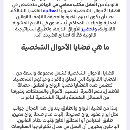
قانونية من
افضل مكتب محامي في الرياض
متخصص في
قضايا الأحوال الشخصية ضروريًا
لمعالجة
القضايا الشائكة.
يجب أن يكون لديهم الخبرة والمعرفة اللازمة بالقوانين
المحلية وإجراءات المحاكم
.
يُساعدون في تقديم المشورة
القانونية،
وتحضير
الأوراق اللازمة، وتطبيق استراتيجية
قانونية فعَّالَة لصالح قضيتك أنت
.
ما هي قضايا الأحوال الشخصية
قضايا الأحوال الشخصية تشمل مجموعة واسعة من
القضايا القانونية التي تتعلق بالأفراد وحياتهم الشخصية.
تتضمن هذه القضايا قضايا الزواج والطلاق، حضانة
الأطفال، دعم الأسرة، تقسيم الأموال والممتلكات، وغيرها
من المسائل المتعلقة بالحياة الشخصية للأفراد
.
بدءًا من قضية الزواج والطلاق، يتناول هذا المجال جوانب
مثل إبرام عقود زواج صحيحة، إثبات عدم صحة زواج معين،
طلاق المتزامن أو المطلَّق التابع لإثبات نظام القانون.
الباحثون يعتبرون أن العمل في مجال تكنولوجيا المعلومات