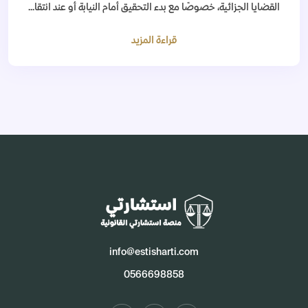
القضايا الجزائية، خصوصًا مع بدء التحقيق أمام النيابة أو عند انتقا...
قراءة المزيد
info@estisharti.com
0566698858