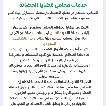
خدمات محامي قضايا الحضانة
المحامي المختص في قضايا الحضانة لدى منصة استشارتي حيث تقدم
لك مجموعة شاملة من الخدمات القانونية التي تضمن حقوقك:
التوكل في قضايا الحضانة
: المحامي يساعد في تقديم دعاوى
إثبات الحضانة للأم بعد
الطلاق
أو إسقاط الحضانة عن الأم في
حال توفر الأسباب الموجبة وفقًا
لنظام الأحوال الشخصية
السعودي
.
الترافع أمام محاكم الأحوال الشخصية
: المحامي يمثل موكله
أمام كافة المحاكم المختصة، مع تقديم الاستئناف والنقض إذا
لزم الأمر حتى الوصول إلى آخر درجات التقاضي.
الاستشارات القانونية في مسائل الحضانة
: المحامي يوضح لك
شروط الحضانة ومتى تسقط عن الأم وكيفية إثباتها وفقًا
للأنظمة النافذة.
الصياغة القانونية للاتفاقات المتعلقة بحضانة الأطفال
:
المحامي يساعد في صياغة الاتفاقات بين الوالدين حول الحضانة،
النفقة، وحقوق الزيارة بشكل قانوني يحمي حقوق الطرفين.
الدعم القانوني والنصائح
: المحامي يقدم الإرشادات والنصائح
القانونية حول كل ما يتعلق بقضايا الحضانة، مع التركيز على