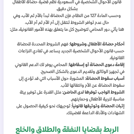
قانون الأحوال الشخصية في السعودية نظم قضية حضانة الأطفال
بشكل دقيق.
وحسب المادة 127 من النظام، فإن الحضانة تبدأ بالأم ثم الأب، وفي
حال عدم توافر الشروط تنتقل إلى أم الأم ثم أم الأب.
هنا يأتي دور المحامي لتوضيح كل ما يتعلق بهذه الأمور القانونية، مثل:
أحكام حضانة الأطفال وشروطها
: فهم الشروط المحددة للحضانة
حسب قانون الأحوال الشخصية الجديد يساعد في تفادي النزاعات
القانونية.
إقامة دعوى الحضانة أو إسقاطها
: المحامي يوفر لك الدعم القانوني
في تجهيز الوثائق وتقديم الدعوى بالشكل الصحيح.
أسباب سقوط الحضانة
: المشورة حول الأسباب التي قد تؤدي إلى
سقوط الحضانة عن الأم وانتقالها للأب.
الشروط الواجب توفرها لدى الحاضن
: مثل القدرة على توفير بيئة
مناسبة لتربية الأطفال وحمايتهم.
إثبات الحضانة وتوثيقها قانونياً
: توجيهك نحو كيفية الحصول على
الشهادات والأدلة الداعمة لقضيتك.
الربط بقضايا النفقة والطلاق والخلع