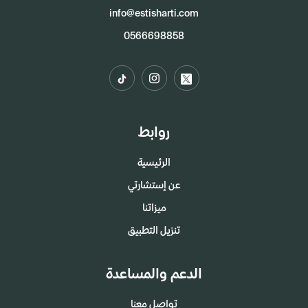
info@estisharti.com
0566698858
روابط
الرئيسية
عن إستشارتي
ميزاتنا
تنزيل التطبيق
الدعم والمساعدة
تواصل معنا