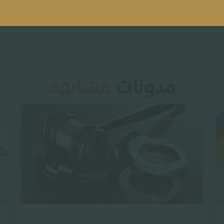
مدونات
مشابهة
منذ شهرين
م