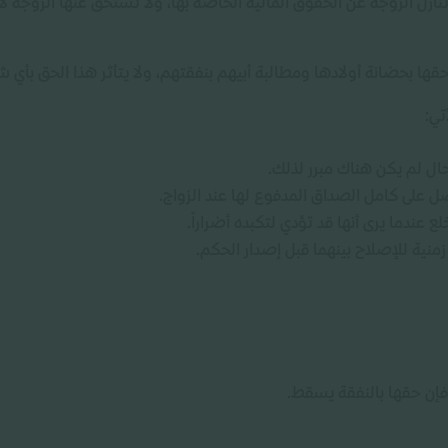
نازل الزوجة عن الحقوق المالية الخاصة بها، ولا تستحق عنها الزوجة لا
ا بحضانة أولادها ومطالبة أبيهم بنفقتهم، ولا يتأثر هذا الحق بأي شك
تي:
ل لم يكن هناك مبرر لذلك.
 على كامل الصداق المدفوع لها عند الزواج.
 عندما يرى أنها قد تؤدي لتكبده أضراراً.
منية للإصلاح بينهما قبل إصدار الحكم.
 فإن حقها بالنفقة يسقط.