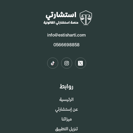
info@estisharti.com
0566698858
روابط
الرئيسية
عن إستشارتي
ميزاتنا
تنزيل التطبيق