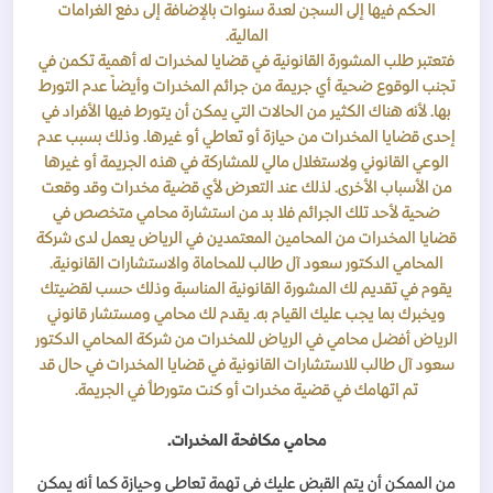
الحكم فيها إلى السجن لعدة سنوات بالإضافة إلى
دفع الغرامات
المالية.
فتعتبر طلب المشورة القانونية في قضايا لمخدرات له أهمية تكمن في
تجنب الوقوع ضحية أي جريمة من جرائم المخدرات وأيضاً عدم التورط
بها. لأنه هناك الكثير من الحالات التي يمكن أن يتورط فيها الأفراد في
إحدى قضايا المخدرات من حيازة أو تعاطي أو غيرها. وذلك بسبب عدم
الوعي القانوني ولاستغلال مالي للمشاركة في هذه الجريمة أو غيرها
من الأسباب الأخرى. لذلك عند التعرض لأي قضية مخدرات وقد وقعت
ضحية لأحد تلك الجرائم فلا بد من استشارة محامي متخصص في
قضايا المخدرات من المحامين المعتمدين في الرياض يعمل لدى شركة
المحامي الدكتور سعود آل طالب للمحاماة والاستشارات القانونية.
يقوم في تقديم لك المشورة القانونية المناسبة وذلك حسب لقضيتك
ويخبرك بما يجب عليك القيام به. يقدم لك محامي ومستشار قانوني
الرياض أفضل محامي في الرياض للمخدرات من شركة المحامي الدكتور
سعود آل طالب للاستشارات القانونية في قضايا المخدرات في حال قد
تم اتهامك في قضية مخدرات أو كنت متورطاُ في الجريمة.
محامي مكافحة المخدرات.
من الممكن أن يتم القبض عليك في تهمة تعاطي وحيازة كما أنه يمكن