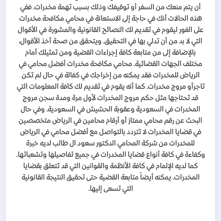
أن يتم منعك من السفر أو توقيفك وذلك بسبب تهمة مخدرات. ففي
هذه الحالات أنك في حاجة إلى الاستعانة في محامي مكافحة مخدرات
على الفور ليقوم في تقديم لك النصائح القانونية والمشورة في الأقوال
التي لا بد من أن تدلي بها في التحقيق. ويتحقق من صحة أخذ الأقوال،
بالإضافة إلى من متابعة كافة إجراءات القضية ومن تمثيلك أمام
مختلف الجهات القضائية. محامي مكافحة مخدرات أفضل محامي في
الرياض للمخدرات فقد يمكنه من إخراجك في كفالة في حال لم تكن
تاجرأو مروج مخدرات. كما أنه يقوم في تقديم لك كافة المعلومات التي
قد تحتاجها مثل حكم مروج المخدرات لأول مرة ومدة سجن مروج
المخدرات في السعودية وعقوبة الحشيش في السعودية. وفي حال
البحث عن رقم محامي ممتاز أو أرقام محامين في الرياض متخصصين
في قضايا المخدرات لا تتردد بالتواصل مع أفضل محامي في الرياض
للمخدرات من شركة المحامي الدكتور سعود آل طالب لديه خبرة
وكفاءة في كافة أنواع قضايا المخدرات في جميع تفاصيلها وتشعباتها.
كما لديه الإلمام في كافة الأنظمة والقوانين التي قد تتعلق بقضايا
المخدرات. يمكنه أيضاً متابعة القضية حتى تحقيق النتيجة القانونية
التي تسعى إليها.