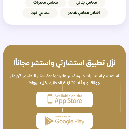
محامي جنائي
محامي مخدرات
افضل محامي شاطر
محامي خبرة
نزّل تطبيق استشارتي واستشر مجاناً!
استفد من استشارات قانونية سريعة وموثوقة. حمّل التطبيق الآن على
جوالك وابدأ استشارتك المجانية بكل سهولة!