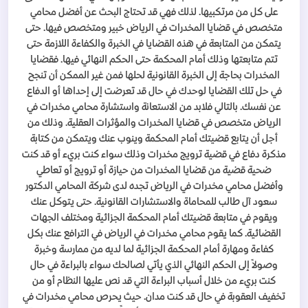
على كل من مرتكبيها. لذلك فهي قد تحتاج البحث عن أفضل محامي
متخصص في قضايا المخدرات في الرياض خبير ومتخصص فيها. حتى
يتمكن من المتابعة في هذه القضايا في الخبرة والكفاءة اللازمة حتى
تتم متابعتها وذلك أمام المحكمة حتى الحكم النهائي فيها. فقضايا
المخدرات بحاجة إلى الخبرة القانونية لحلها فمن غير الممكن أن تنجح
في حل تلك القضايا لوحدك في حال قد تعرضت إلى إحداها أو الدفاع
عن نفسك. بالتالي فلابد من الاستعانة واستشارة محامي مخدرات في
الرياض متخصص في قضايا المخدرات والمؤثرات العقلية. وذلك من
أجل أن يتابع قضيتك أمام المحكمة وينوب عنك ويتمكن من كتابة
مذكرة دفاع في قضية ترويج مخدرات وذلك سواء كنت بريء أو قد كنت
ضحية قضية من قضايا المخدرات من حيازة أو ترويج أو تعاطي
وأفضل محامي مخدرات في الرياض تجده لدى شركة المحامي الدكتور
سعود آل طالب للمحاماة والاستشارات القانونية. حتى يتوكل عنك
ويقوم في متابعة قضيتك أمام المحكمة الجزائية ومختلف الجهات
القضائية. كما يقوم محامي مخدرات في الرياض في الترافع عنك بكل
كفاءة ومهارة أمام المحكمة الجزائية لما لديه من ممارسة وخبرة
وصولاً إلى الحكم النهائي الذي يأتي لصالحك سواء بالبراءة في حال
كنت بريء من خلال أسباب البراءة التي قد نص عليها النظام أو من
تخفيف العقوبة في حال قد كنت مدان. حيث يحرص محامي مخدرات في