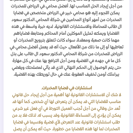
من أجل إيجاد الحل المناسب لها. أفضل محامي في الرياض للمخدرات
يمكن اللجوء إليه هو محامي خبير في الرياض متخصص في قضايا
المخدرات من أمهر أنواع المحامين في شركة المحامي الدكتور سعود
آل طالب للمحاماة والاستشارات القانونية. لديه خبرة واسعة في هذه
القضايا ويمكنه تمثيل الموكلين أمام المحاكم ومتابعة قضاياهم
مهما كانت صعبة ومعقدة. سواء كانت تتعلق بترويج المخدرات أو
تعاطيها أو إلى ما ذلك من الأفعال. حيث أنه قد يعمل أفضل محامي في
الرياض للمخدرات من شركة المحامي الدكتور سعود آل طالب على بذل
كل ما في جهده في القضية ومن أجل الترافع بها عنك في كل مهارة
حتى يتم الوصول إلى الحكم النهائي الذي قد يأتي لمصلحتك ويقضي
ببراءتك أومن تخفيف العقوبة عنك في حال توريطك بهذه القضية.
استشارات في قضايا المخدرات
.
لا شك أن الاستشارات القانونية لها أهمية من أجل إيجاد حل قانوني
مناسب للقضايا التي قد يمكن أن يتعرض لها أي شخص. كما أنها قد
تُعد حل وقائي من أجل تُجنب العميل التورط في أي فعل غير شرعي
يمكن أن يؤدي إلى المساءلة القانونية وقد يسبب له. لذلك فلا بد من
طلب استشارات قانونية عند التعرض لأي قضية ولاسيما في قضايا
المخدرات لما لها هذه القضايا من خطورة. حيث أنه يمكن أن يصل