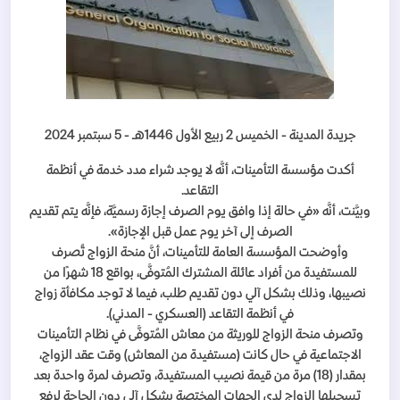
جريدة المدينة - الخميس 2 ربيع الأول 1446هـ - 5 سبتمبر 2024
أكدت مؤسسة التأمينات، أنَّه لا يوجد شراء مدد خدمة في أنظمة
التقاعد.
وبيَّنت، أنَّه «في حالة إذا وافق يوم الصرف إجازة رسميَّة، فإنَّه يتم تقديم
الصرف إلى آخر يوم عمل قبل الإجازة».
وأوضحت المؤسسة العامة للتأمينات، أنَّ منحة الزواج تُصرف
للمستفيدة من أفراد عائلة المشترك المُتوفَّى، بواقع 18 شهرًا من
نصيبها، وذلك بشكل آلي دون تقديم طلب، فيما لا توجد مكافأة زواج
في أنظمة التقاعد (العسكري - المدني).
وتصرف منحة الزواج للوريثة من معاش المُتوفَّى في نظام التأمينات
الاجتماعية في حال كانت (مستفيدة من المعاش) وقت عقد الزواج،
بمقدار (18) مرة من قيمة نصيب المستفيدة، وتصرف لمرة واحدة بعد
تسجيلها الزواج لدى الجهات المختصة بشكل آلي دون الحاجة لرفع