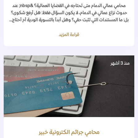
محامي عمالي الدمام متى تحتاجه في القضايا العمالية؟ &nbsp; عند
حدوث نزاع عمالي في الدمام، لا يكون السؤال فقط: هل أرفع شكوى؟
بل: ما المستندات التي تثبت حقي؟ وهل أبدأ بالتسوية الودية أم أحتاج...
قراءة المزيد
منذ 3 أشهر
محامي جرائم الكترونية خبير