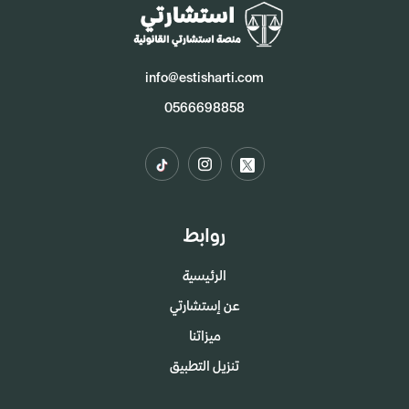
info@estisharti.com
0566698858
روابط
الرئيسية
عن إستشارتي
ميزاتنا
تنزيل التطبيق