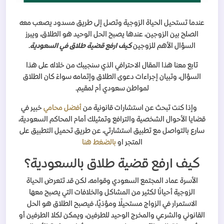
عندما تستحيل الحياة الزوجية وتصل إلى طريق مسدود يصعب معه
الصلح بين الزوجين، عندها يصبح الحل الوحيد هو الطلاق، ويبرز
السؤال الأهم للزوجين
كيف ارفع قضية طلاق في السعودية
.
تابع معنا هذا المقال الاحترافي الذي سنجيبك من خلاله على هذا
السؤال، وتبيان إجراءات دعوى الطلاق وإتمامه سواءً كان الطلاق
لمواطن سعودي أم لمقيم.
وإذا كنت تبحث عن استشارات قانونية من
أفضل محامي
خبير في
قضايا الأحوال الشخصية والترافع وتمثيلك أمام المحاكم السعودية،
سارع بالتواصل مع تطبيق استشارتي، عن طريق تحميل التطبيق على
المتجر او
بالضغط هنا
كيف ارفع قضية طلاق بالسعودية؟
الأسرة عماد المجتمع السعودي وقوامه، لكن قد تتعرض الحياة
الزوجية أحيانًا لكثير من المشاكل والخلافات التي يصبح معها
الاستمرار في الزواج مستحيلًا ومؤذيًَا، فيصبح الطلاق هو الحل
القانوني والشرعي والمخرج الوحيد للطرفين، ويمكن لكلا الطرفين أو