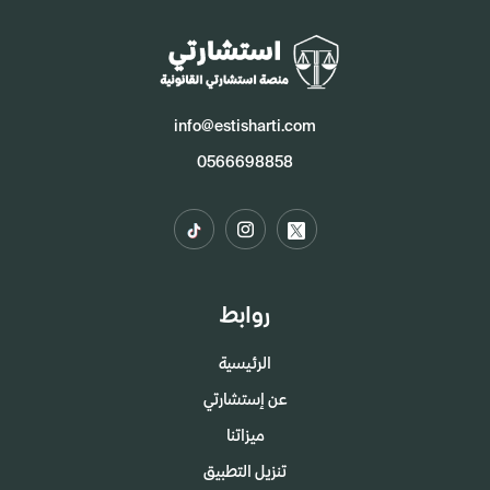
info@estisharti.com
0566698858
روابط
الرئيسية
عن إستشارتي
ميزاتنا
تنزيل التطبيق