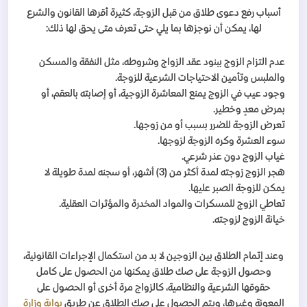
أسباب رفع دعوى طلاق من قبل الزوجة، كثيرة أقرها القانون والشرع
لها، يمكن أن نوجزها بما يلي حتى تعرف متى يحق لها ذلك:
عدم التزام الزوج ببنود عقد الزواج وشروطه، مثل النفقة والمسكن
والملبس وتأمين الاحتياجات الشرعية للزوجة.
وجود عيب في الزوج يمنع المعاشرة الزوجية، أو إصابته بالعقم، أو
بمرض معدٍ وخطير.
تعرض الزوجة للضرر بسبب أو من زوجها.
سوء العشرة وكره الزوجة لزوجها.
غياب الزوج دون عذر شرعي.
هجر الزوج زوجته لمدة أكثر من (3) أشهر، أو سجنه لمدة طويلة لا
يمكن للزوجة الصبر عليها.
تعاطي الزوج للمسكرات والمواد المخدرة والمؤثرات العقلية.
خيانة الزوج لزوجته.
وعند إتمام الطلاق بين الزوجين لا بد من استكمال الإجراءات القانونية،
وحصول الزوجة على صك طلاق يمكنها من الحصول على كامل
حقوقها الشرعية والنظامية، كالزواج مرة أخرى أو الحصول على
المعونة وغيرها، ويتم الحصول على صك الطلاق عن طريق
بوابة وزارة