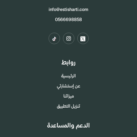
info@estisharti.com
0566698858
روابط
الرئيسية
عن إستشارتي
ميزاتنا
تنزيل التطبيق
الدعم والمساعدة