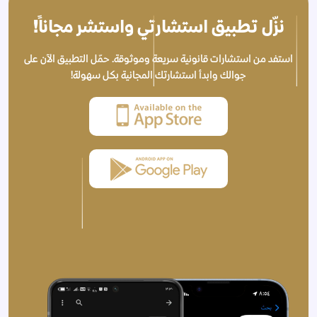
نزّل تطبيق استشارتي واستشر مجاناً!
استفد من استشارات قانونية سريعة وموثوقة. حمّل التطبيق الآن على
جوالك وابدأ استشارتك المجانية بكل سهولة!