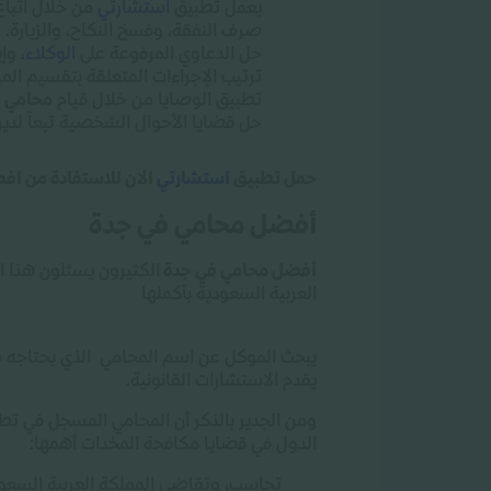
يعمل تطبيق
استشارتي
من خلال اتباع
صرف النفقة، وفسخ النكاح، والزيارة
.
حل الدعاوي المرفوعة على
الوكلاء
، وإ
ترتيب الإجراءات المتعلقة بتقسيم المي
تطبيق الوصايا من خلال قيام
محامي 
حل قضايا الأحوال الشخصية تبعاً لد
حمل تطبيق
استشارتي
الان للاستفادة من ا
أفضل محامي في جدة
أفضل محامي في جدة
الكثيرون يسئلون هذا 
العربية السعودية بأكملها
يبحث الموكل عن اسم المحامي الذي يحتاجه فع
يقدم الاستشارات القانونية
.
ومن الجدير بالذكر أن المحامي المسجل في ت
الدول في قضايا مكافحة المخدات أهمها
:
تحاسب، وتقاضي المملكة العربية السعو