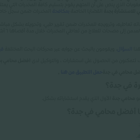
لعقوبات الذي ينص على أن المتهم يقوم بتسليم كافة المخدرات التي يمتلكه
 للاستشارة بجدة
القضايا الخاصة
بمكافحة
المخدرات ضمن سجل خاص ي
وفقاً للقو
هذا
السؤال
، ويقومون بالبحث عن جوابه عبر محركات البحث المختلفة
قب
 تتمكنون من الحصول على استشارات ، والتوكيل لدى
افضل محامي بج
فضل محامي في جدة
حمل التطبيق من هنا
,
ة في جدة؟
هو
محامي جدة
الأول الذي يقدم استشاراته بشكل
.
ها أفضل محامي في جدة؟
:
.