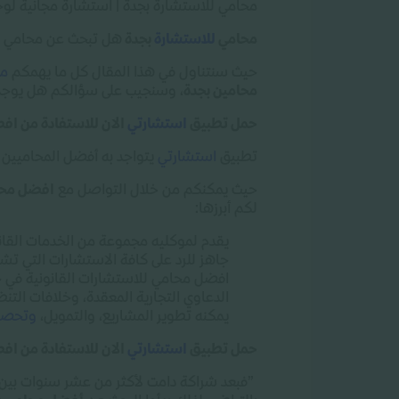
محامي للاستشارة بجدة | استشارة مجانية لوجه
محامي
للاستشارة
بجدة
هل تبحث عن محامي خبي
حيث سنتناول في هذا المقال كل ما يهمكم
مع
محامين بجدة
، وسنجيب على سؤالكم هل يوج
حمل تطبيق
استشارتي
الان للاستفادة من ا
تطبيق
استشارتي
يتواجد به أفضل المحاميين
حيث يمكنكم من خلال التواصل مع
افضل محا
لكم أبرزها
:
يقدم لموكليه مجموعة من الخدمات القان
جاهز للرد على كافة الاستشارات التي تشم
افضل محامي للاستشارات القانونية في جدة
الدعاوي التجارية المعقدة، وخلافات التن
يمكنه تطوير المشاريع، والتمويل،
وتحص
حمل تطبيق
استشارتي
الان للاستفادة من ا
”
فبعد شراكة دامت لأكثر من عشر سنوات بين