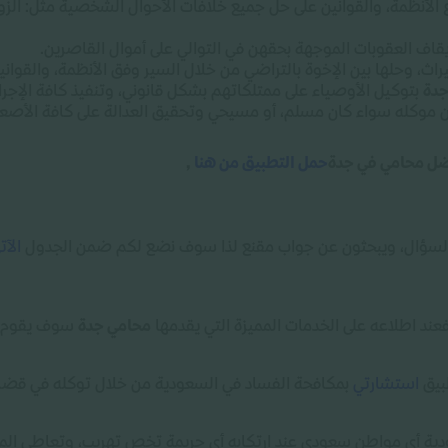
 الأنظمة، والقوانين على حل جميع خلافات الأحوال الشخصية مثل: الزوا
يقاف العقوبات الموجهة بحقهن في التوالي على أموال القاصرين
.
راث، وحلها بين الإخوة بالتراضي من خلال السير وفق الأنظمة، والقواني
جدة
بتوكيل الأوصياء على ممتلكاتهم بشكل قانوني، وتنفيذ كافة الإجر
ين موكله سواء كان مسلم، أو مسيحي وتحقيق العدالة على كافة الأصع
فضل محامي في جدة
حمل التطبيق من هنا
,
السؤال، ويبحثون عن جواب مقنع لذا سوف نضع لكم ضمن الجدول
الآ
ند اطلاعه على الخدمات المميزة التي يقدمها
محامي جدة
سوف يقوم ب
طبيق
استشارتي
بمكافحة الفساد في السعودية من خلال توكله في قضايا
دية أي مواطن سعودي عند ارتكابه أي جريمة تخص تهريب، وتعاطي الم