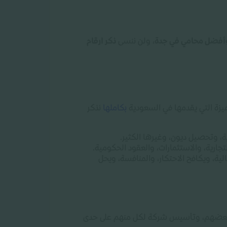
أفضل محامي في جدة
، ولن ننسى
ذكر ارقام
زة التي يقدمها في السعودية
بكاملها
نذكر
، وتحصيل ديون، وغيرها الكثير
.
جارية، والاستثمارات، والعقود الحكومية
.
لية، ويكافح الاحتكار، والمنافسة، ويحل
ن بعضهم، وتأسيس شركة لكل منهم على حدى