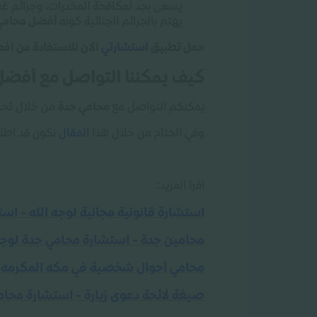
يسعى بجد لمكافحة المخدرات، وجرائم غس
يهتم بالجرائم الجنائية كونه
أفضل محامي 
حمل تطبيق
استشارتي
الان للاستفادة من ا
كيف يمكننا التواصل مع أفضل
يمكنكم التواصل مع
محامي جدة
من خلال تح
وفي الختام من خلال هذا
المقال
نكون قد اطلع
اقرا المزيد
:
استشارة قانونية مجانية لوجه الله - اس
محامين جدة - استشارة محامي جدة لوجه
محامي أحوال شخصية في مكه المكرمه -
صيغة لائحة دعوى زيارة - استشارة محام