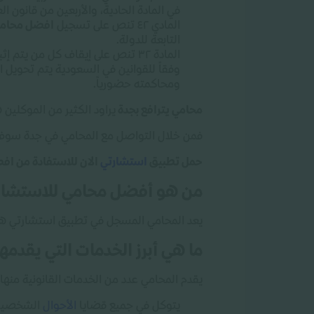
في المادة الحادية، والأربعين من قانون ا
المادي ٤٢ تنص على تسجيل
افضل محامي
التابعة للدولة
.
المادة ٣٢ تنص على إيقاف كل من يتم إثباته تعاطيه، وترويجه للمخدرات ضمن تقرير طبي، وتحويله بشكل مباشر للمحاكمة في القضاء
ومحاكمته حضورياً
.
محامي يترافع بجدة
يراود الكثير من الموكلين 
فمن خلال التواصل مع المحامي في جدة سوف
حمل تطبيق
استشارتي
الان للاستفادة من ا
من هو أفضل محامي للاستشار
يعد المحامي المسجل في تطبيق استشارتي 
ما هي أبرز الخدمات التي يقدم
يقدم المحامي عدد من الخدمات القانونية منها
يتوكل في جميع قضايا
الأحوال
الشخصية