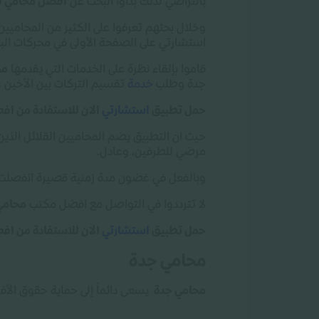
بالتراضي لذلك بدأوا البحث عن
أفضل محامي ف
وخلال بحثهم تعرفوا على الكثير من المحاميي
استشارتي على الصفحة الأولى في محركات الب
قاموا بإلقاء نظرة على الخدمات التي يقدمها
مح
جدة وطلب
خدمة
تقسيم التركات بين الأخين 
حمل تطبيق
استشارتي
الان للاستفادة من ا
حيث ان التطبيق يضم المحاميين القلائل الذين
مرضي للطرفين، وعادل
.
وبالفعل في غضون مدة زمنية قصيرة انفصلت 
لا تترددوا في التواصل مع افضل مكتب
محامي
حمل تطبيق
استشارتي
الان للاستفادة من ا
محامي جدة
محامي جدة
يسعى دائماً إلى حماية حقوق الأ