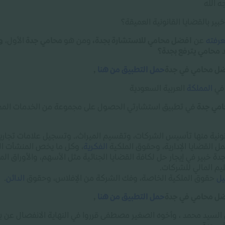
 الله
ر بالقضايا القانونية العميقة؟
رفته
عن
افضل محامي للاستشارة بجدة،
ومن هو
محامي جدة
الأول،
و
د
محامي يترفع بجدة؟
فضل محامي في جدة
حمل التطبيق من هنا
,
 في
المملكة
العربية السعودية
مي جدة
في تطبيق استشارتي الحصول على مجموعة من الخدمات الممي
ونية منها تأسيس الشركات، وتقسيم الميراث،. وتسجيل علامات تجارية
ل القضايا الإدارية، وحقوق الملكية
الفكرية
، وكل ما يخص المنشأت الت
 خبير في إيجار حل لكافة القضايا الجنائية مثل الأسهم، والأوراق الما
ظيم المالي للشركات
.
يل
حقوق الملكية الخاصة، وفك الشركة من الإفلاس، وحقوق
الدائن
.
فضل محامي في جدة
حمل التطبيق من هنا
,
 السيد محمد ، وأخوه الصغير مصطفى قرروا في النهاية الانفصال ع