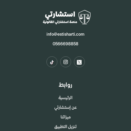
info@estisharti.com
0566698858
روابط
الرئيسية
عن إستشارتي
ميزاتنا
تنزيل التطبيق