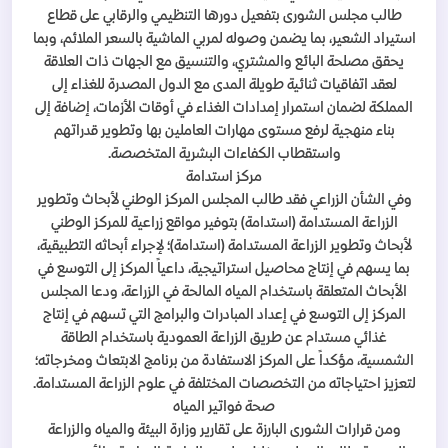
طالب مجلس الشورى بتفعيل دورها التنظيمي والرقابي على قطاع
استيراد الشعير، بما يضمن وصوله لمربي الماشية بالسعر الملائم، وبما
يحقق مصلحة البائع والمشتري، والتنسيق مع الجهات ذات العلاقة
لعقد اتفاقيات ثنائية طويلة المدى مع الدول المصدرة للغذاء إلى
المملكة لضمان استمرار إمدادات الغذاء في أوقات الأزمات، إضافة إلى
بناء منهجية لرفع مستوى مهارات العاملين بها وتطوير قدراتهم
واستقطاب الكفاءات البشرية المتخصصة.
مركز استدامة
وفي الشأن الزراعي فقد طالب المجلس المركز الوطني لأبحاث وتطوير
الزراعة المستدامة (استدامة) بتوفير مواقع زراعية للمركز الوطني
لأبحاث وتطوير الزراعة المستدامة (استدامة)؛ لإجراء أبحاثه التطبيقية،
بما يسهم في إنتاج محاصيل استراتيجية، داعياً المركز إلى التوسع في
الأبحاث المتعلقة باستخدام المياه المالحة في الزراعة، ودعا المجلس
المركز إلى التوسع في إعداد المبادرات والبرامج التي تسهم في إنتاج
غذائي مستدام عن طريق الزراعة العمودية باستخدام الطاقة
الشمسية، مؤكداً على المركز الاستفادة من برنامج الابتعاث ومخرجاته؛
لتعزيز احتياجاته من التخصصات المختلفة في علوم الزراعة المستدامة.
صحة فواتير المياه
ومن قرارات الشورى البارزة على تقارير وزارة البيئة والمياه والزراعة