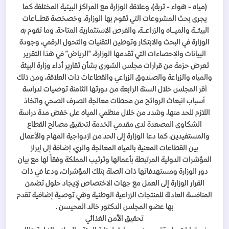
(مياه - هواء - تربة)، وعلاقة الوزارة مع المراكز البيئية المختلفة كما
يجرى بحث المشروعات التي تقوم بها الوزارة، وخصخصة قطــاعات
البيئــة والميــاه والزراعــة، والفرص الاستثمارية المتاحة، وما تقوم به
الوزارة في البحث والابتكار وتوطين التقنيات والتحول الرقمي، وجودة
البيانات والإحصاءات التي تقدمها الوزارة، "الرياض" في هذا التقرير
تعرض حزمة من قرارات مجلس الشورى بشأن تقارير أداء وزارة البيئة
والمياه والزراعة والصندوق الزراعي والقطاعات ذات العلاقة، ومن ذلك
أقر المجلس خلال السنة الرابعة من دورتها الثامنة توصيات لدراسة
أسباب انبعاث الروائح من محطات معالجة الصرف الصحي واتخاذ
اللازم للحد منها، وشدد من خلال منظمي المياه على خفض مدة دراسة
الشكاوى المصعدة لدى مقدمي الخدمة لتحقيق مصالح القطاع
والمستفيدين، كما دعا الوزارة إلى الحد من ازدواجية المهام والأعمال
بين القطاعات المعنية بالمياه المعالجة والري، إضافة إلى إبراز
المؤشرات الدولية المرتبطة بأعمالها وترتيب المملكة وفقاً لها مع بيان
دور الوزارة ومستهدفاتها ذات الصلة بتلك المؤشرات، ودعا في ذات
القرار الوزارة إلى العمل مع جهات الاختصاص لإيجاد حلول تضمن
المنافسة العادلة للمنتجات الزراعية الوطنية وهي توصية إضافية تقدم
بها عضو المجلس الدكتور خالد المحيسن .
تحقيق الأمن الغذائي