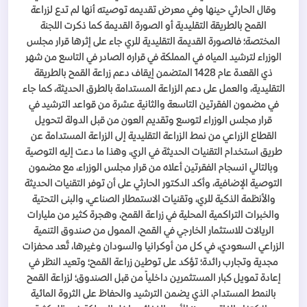
وقال الحارثي حينها وفي معرض تقديمه توصيته أنها لم تدع لزراعة
القمح بالطريقة التقليدية أو الصورة القديمة كما ذكرت اللجنة
المختصة؛ فالصورة القديمة التقليدية للري جاء على إثرها قرار مجلس
الوزراء لترشيد المياه في المملكة في قراره الصادر في التاسع من شهر
ذي القعدة عام 1428 المتضمن إيقاف دعم زراعة القمح بالطريقة
التقليدية، والعمل على دعم الزراعة المستدامة بالطرق الحديثة، كما جاء
في مضمون الفقرتين التاسعة والثانية عشرة من قواعد الترشيد في
قرار مجلس الوزراء لتوسع وتقديم العون من قبل الدولة لتحويل
القطاع الزراعي من نمط الزراعة التقليدية إلى الزراعة المستدامة عن
طريق استخدام التقنيات الحديثة في الري، وهذا ما دعت إليه التوصية
وبالتالي انسجام الفقرتين أعلاه من قرار مجلس الوزراء، مع مضمون
التوصية الإضافية، وأكد الدكتور الحارثي على أن توفر التقنيات الحديثة
والأنظمة الذكية للري، وتقنيات الاستمطار الصناعي، والبنى التحتية
والخبرات التراكمية المحلية في زراعة القمح، وهجرة كثير من مليارات
الريالات للاستثمار الخارجي في القمح، الممول من صندوق التنمية
الزراعي السعودي، في كل من أوكرانيا والسودان وغيرها، تُعد محفزات
مجدية وتجارب رائدة؛ تؤكد على توطين زراعة القمح؛ وتعيد النظر في
إعادة تمويل كبار المستثمرين داخلياً من قبل الصندوق؛ لزراعة القمح
بالنمط المستدام، الذي يضمن الترشيد والحفاظ على الثروة المائية