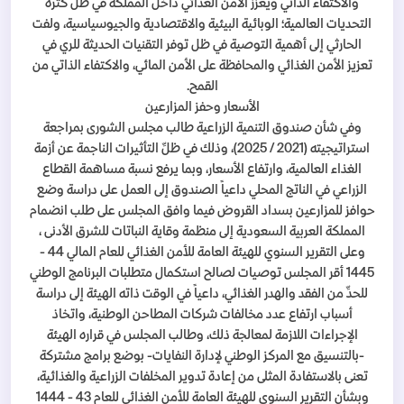
والاكتفاء الذاتي ويعزز الأمن الغذائي داخل المملكة في ظل كثرة
التحديات العالمية؛ الوبائية البيئية والاقتصادية والجيوسياسية، ولفت
الحارثي إلى أهمية التوصية في ظل توفر التقنيات الحديثة للري في
تعزيز الأمن الغذائي والمحافظة على الأمن المائي، والاكتفاء الذاتي من
القمح.
الأسعار وحفز المزارعين
وفي شأن صندوق التنمية الزراعية طالب مجلس الشورى بمراجعة
استراتيجيته (2021 / 2025)، وذلك في ظلِّ التأثيرات الناجمة عن أزمة
الغذاء العالمية، وارتفاع الأسعار، وبما يرفع نسبة مساهمة القطاع
الزراعي في الناتج المحلي داعياً الصندوق إلى العمل على دراسة وضع
حوافز للمزارعين بسداد القروض فيما وافق المجلس على طلب انضمام
المملكة العربية السعودية إلى منظمة وقاية النباتات للشرق الأدنى ،
وعلى التقرير السنوي للهيئة العامة للأمن الغذائي للعام المالي 44 -
1445 أقر المجلس توصيات لصالح استكمال متطلبات البرنامج الوطني
للحدِّ من الفقد والهدر الغذائي، داعياً في الوقت ذاته الهيئة إلى دراسة
أسباب ارتفاع عدد مخالفات شركات المطاحن الوطنية، واتخاذ
الإجراءات اللازمة لمعالجة ذلك، وطالب المجلس في قراره الهيئة
-بالتنسيق مع المركز الوطني لإدارة النفايات- بوضع برامج مشتركة
تعنى بالاستفادة المثلى من إعادة تدوير المخلفات الزراعية والغذائية،
وبشأن التقرير السنوي للهيئة العامة للأمن الغذائي للعام 43 - 1444