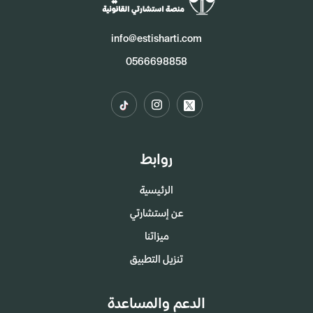
info@estisharti.com
0566698858
روابط
الرئيسية
عن إستشارتي
ميزاتنا
تنزيل التطبيق
الدعم والمساعدة