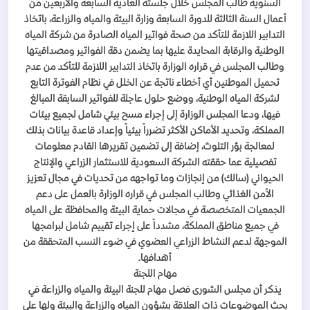
السنوية طالب المجلس خلال جلسته العادية السابعة والأربعين من
أعمال السنة الثالثة للدورة السابعة وزارة البيئة والمياه والزراعة، باتخاذ
التدابير اللازمة للتأكد من صحة فواتير المياه الصادرة من شركة المياه
الوطنية والرقابة المحايدة عليها بما يضمن دقة الفواتير ومصداقيتها
وطالب المجلس في قراره الوزارة باتخاذ التدابير اللازمة للتأكد من عدم
تحميل الموطنين أي أخطاء ناتجة عن الخلل في نظام الفوترة التابع
لشركة المياه الوطنية، ووضع حلول عاجلة للفواتير السابقة المبالغ
فيها، ودعا المجلس الوزارة إلى إجراء مسح بيئي شامل لجميع بيئات
المملكة، وتحديد الأماكن الأكثر تضرراً بيئياً وإعداد قاعدة بيانات بذلك
لمعالجة بؤر التلوث، إضافة إلى تضمين تقريرها القادم معلومات
تفصيلية عما حققته الشركة السعودية للاستثمار الزراعي والإنتاج
الحيواني (سالك) من إنجازات وما تواجهه من تحديات في مجال تعزيز
الأمن الغذائي وطالب المجلس في قراره الوزارة بالعمل على دعم
الجمعيات المتخصصة في مجالات حماية البيئة والمحافظة على المياه
في جميع مناطق المملكة، مشدداً على إجراء تقييم شامل لبرامجها
الموجهة لدعم النشاط الزراعي العضوي في ضوء النسب المتحققة من
أهدافها.
مهام اللجنة
يذكر أن مجلس الشورى فصل مهام للجنة البيئة والمياه والزراعة في
بحث الموضوعات ذات العلاقة بشؤون المياه والزراعة والبيئة ولها على