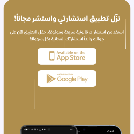
نزّل تطبيق استشارتي واستشر مجاناً!
استفد من استشارات قانونية سريعة وموثوقة. حمّل التطبيق الآن على
جوالك وابدأ استشارتك المجانية بكل سهولة!