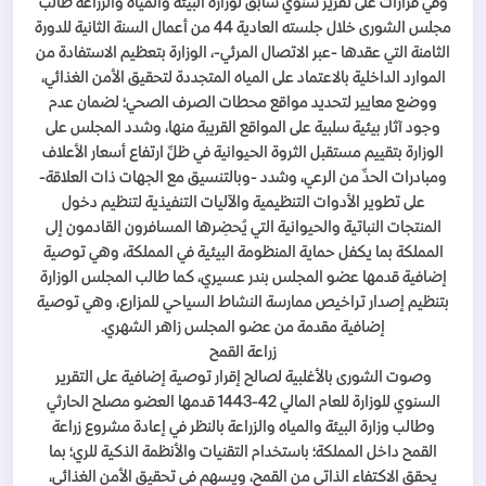
وفي قرارات على تقرير سنوي سابق لوزارة البيئة والمياه والزراعة طالب
مجلس الشورى خلال جلسته العادية 44 من أعمال السنة الثانية للدورة
الثامنة التي عقدها -عبر الاتصال المرئي-، الوزارة بتعظيم الاستفادة من
الموارد الداخلية بالاعتماد على المياه المتجددة لتحقيق الأمن الغذائي،
ووضع معايير لتحديد مواقع محطات الصرف الصحي؛ لضمان عدم
وجود آثار بيئية سلبية على المواقع القريبة منها، وشدد المجلس على
الوزارة بتقييم مستقبل الثروة الحيوانية في ظلِّ ارتفاع أسعار الأعلاف
ومبادرات الحدِّ من الرعي، وشدد -وبالتنسيق مع الجهات ذات العلاقة-
على تطوير الأدوات التنظيمية والآليات التنفيذية لتنظيم دخول
المنتجات النباتية والحيوانية التي يُحضِرها المسافرون القادمون إلى
المملكة بما يكفل حماية المنظومة البيئية في المملكة، وهي توصية
إضافية قدمها عضو المجلس بندر عسيري، كما طالب المجلس الوزارة
بتنظيم إصدار تراخيص ممارسة النشاط السياحي للمزارع، وهي توصية
إضافية مقدمة من عضو المجلس زاهر الشهري.
زراعة القمح
وصوت الشورى بالأغلبية لصالح إقرار توصية إضافية على التقرير
السنوي للوزارة للعام المالي 42-1443 قدمها العضو مصلح الحارثي
وطالب وزارة البيئة والمياه والزراعة بالنظر في إعادة مشروع زراعة
القمح داخل المملكة؛ باستخدام التقنيات والأنظمة الذكية للري؛ بما
يحقق الاكتفاء الذاتي من القمح، ويسهم في تحقيق الأمن الغذائي،