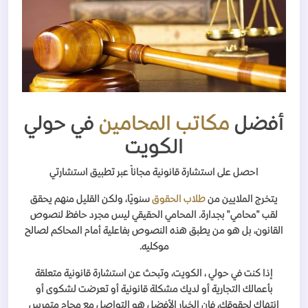
أفضل
مكاتب المحامين
في حولي
الكويت
احصل على استشارة قانونية مجاناً عبر تطبيق استشارتي
يتخرج الملايين من
طلاب الحقوق
سنويًا، ولكن القليل منهم يحقق
لقب "محامي" بجدارة. المحامي الحقيقي ليس مجرد حافظ لنصوص
القانون، بل هو من يطبق هذه النصوص بفاعلية أمام المحاكم لصالح
موكليه.
إذا كنت في حولي ، الكويت، وتبحث عن استشارة قانونية متعلقة
بأعمالك التجارية أو لديك مشكلة قانونية أو تعرضت لشكوى أو
انتهاك لحقوقك، فإن الخيار الأفضل هو التواصل مع محامٍ متمرس