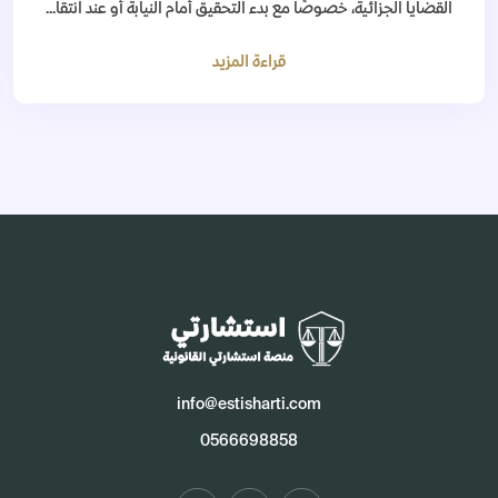
القضايا الجزائية، خصوصًا مع بدء التحقيق أمام النيابة أو عند انتقا...
قراءة المزيد
info@estisharti.com
0566698858