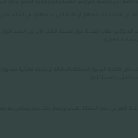
 الصادر في القضية رقم [رقم القضية] بتاريخ [تاريخ الحكم]، وذلك للسب
يأخذ في الاعتبار [ذكر الحقائق أو الأدلة التي تم تجاهلها في الحكم، مث
لمادة] من نظام الحضانة، فإن مصلحة الطفل تأتي في المقام الأول. أ
ى مصلحة الطفل].
ضك، مثل الأنظمة السارية المتعلقة بالحضانة أو سابقة قضائية مشابهة).
ت
، التقارير النفسية، إلخ).
 إعادة النظر في حكم الحضانة الصادر وإصدار حكم جديد يتماشى مع م