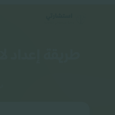
طريقة إعداد ل
الر