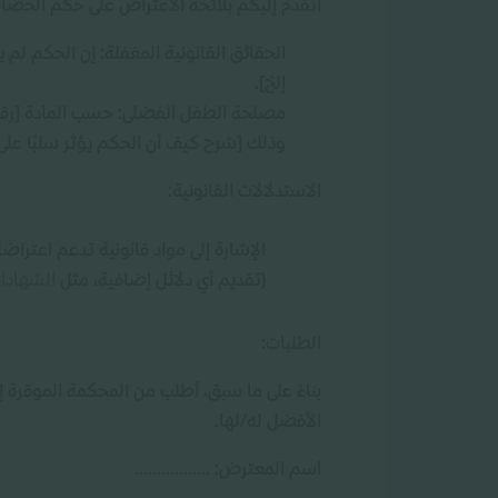
أتقدم إليكم بلائحة الاعتراض على حكم الحضانة
الحقائق القانونية المغفلة: إن الحكم لم 
إلخ].
مصلحة الطفل الفضلى: حسب المادة [رقم ا
وذلك [شرح كيف أن الحكم يؤثر سلبًا عل
الاستدلالات القانونية:
الإشارة إلى مواد قانونية تدعم اعترا
(تقديم أي دلائل إضافية، مثل
الشهادا
الطلبات:
بناءً على ما سبق، أطلب من المحكمة الموقرة
الأفضل له/لها.
اسم المعترض: ……………..