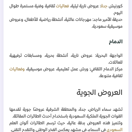
كورنيش
جدة
: عروض نارية ليلية،
فعاليات
ثقافية وفنية مستمرة طوال
اليوم
.
حديقة الأمير ماجد: مهرجانات عائلية، أنشطة رياضية للأطفال، وعروض
موسيقية سعودية
.
الدمام
الواجهة البحرية: عروض نارية، أنشطة بحرية، ومسابقات ترفيهية
للعائلات
.
مركز الدمام الثقافي: ورش عمل تعليمية، عروض موسيقية،
وفعاليات
ثقافية متنوعة
.
العروض الجوية
تشهد سماء الرياض، جدة، والمنطقة الشرقية عروضًا جوية تقدمها
القوات الجوية الملكية السعودية باستخدام أحدث الطائرات المقاتلة.
وتتميز هذه العروض بدقة عالية، حيث ترسم الطائرات ألوان العلم
السعودي
في السماء، في مشهد يعكس الفخر الوطني والتقدم التقني
.