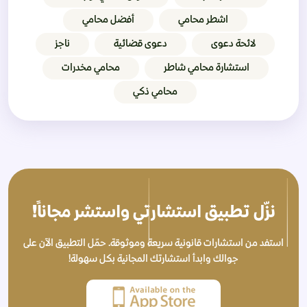
اشطر محامي
أفضل محامي
لائحة دعوى
دعوى قضائية
ناجز
استشارة محامي شاطر
محامي مخدرات
محامي ذكي
نزّل تطبيق استشارتي واستشر مجاناً!
استفد من استشارات قانونية سريعة وموثوقة. حمّل التطبيق الآن على
جوالك وابدأ استشارتك المجانية بكل سهولة!