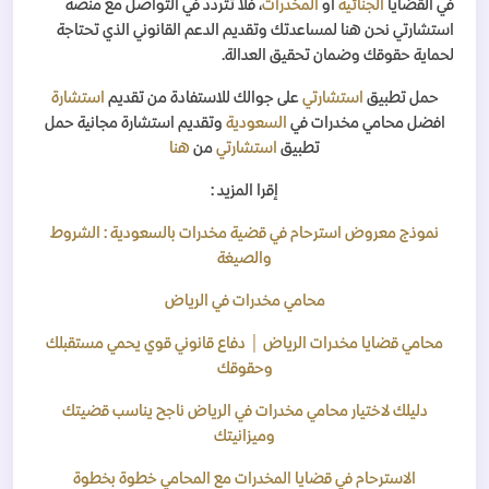
في القضايا
الجنائية
أو
المخدرات
، فلا تتردد في التواصل مع منصة
استشارتي نحن هنا لمساعدتك وتقديم الدعم القانوني الذي تحتاجة
لحماية حقوقك وضمان تحقيق العدالة.
حمل تطبيق
استشارتي
على جوالك للاستفادة من تقديم
استشارة
افضل محامي مخدرات في
السعودية
وتقديم استشارة مجانية حمل
تطبيق
استشارتي
من
هنا
إقرا المزيد :
نموذج معروض استرحام في قضية مخدرات بالسعودية : الشروط
والصيغة
محامي مخدرات في الرياض
محامي قضايا مخدرات الرياض │ دفاع قانوني قوي يحمي مستقبلك
وحقوقك
دليلك لاختيار محامي مخدرات في الرياض ناجح يناسب قضيتك
وميزانيتك
الاسترحام في قضايا المخدرات مع المحامي خطوة بخطوة