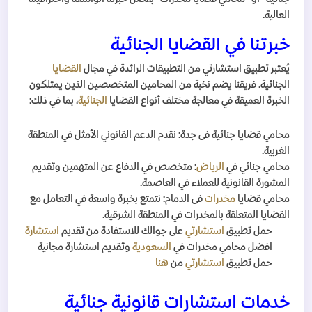
العالية.
خبرتنا في القضايا الجنائية
يُعتبر تطبيق استشارتي من التطبيقات الرائدة في مجال
القضايا
الجنائية. فريقنا يضم نخبة من المحامين المتخصصين الذين يمتلكون
الخبرة العميقة في معالجة مختلف أنواع القضايا
الجنائية
، بما في ذلك:
محامي قضايا جنائية فى جدة: نقدم الدعم القانوني الأمثل في المنطقة
الغربية.
محامي جنائي في
الرياض
: متخصص في الدفاع عن المتهمين وتقديم
المشورة القانونية للعملاء في العاصمة.
محامي قضايا
مخدرات
فى الدمام: نتمتع بخبرة واسعة في التعامل مع
القضايا المتعلقة بالمخدرات في المنطقة الشرقية.
حمل تطبيق
استشارتي
على جوالك للاستفادة من تقديم
استشارة
افضل محامي مخدرات في
السعودية
وتقديم استشارة مجانية
حمل تطبيق
استشارتي
من
هنا
خدمات استشارات قانونية جنائية