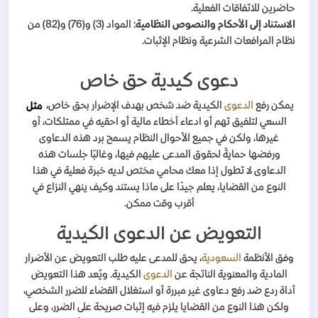
حاضرين للاتفاقات الفعلية.
الاستناد إلى الأحكام والنصوص النظامية
: المواد (3) و(76) و(82) من
نظام المرافعات الشرعية ونظام الإثبات.
دعوى كيدية حق خاص
يمكن رفع
الدعوى
الكيدية ضد شخص بهدف الإضرار بحق خاص،
مثل
السعي لتلفيق تهم أو ادعاء أخطاء مالية أو احقيه في ممتلكات، أو
غيرها، ولكن في جميع الأحوال النظام يسمح برد هذه الدعاوى
ورفضها حمايةً لحقوق المدعى عليهم فيها، وغالبًا جلسات هذه
الدعاوى لا تطول إذا معك محامي مختص لديه خبرة فعلية في هذا
النوع من القضايا، يعلم جيدًا على ماذا يستند وكيف ينهي النزاع في
أقرب وقت ممكن.
التعويض عن الدعوى الكيدية
وفق الأنظمة
السعودية
، يحق للمدعى عليه طلب التعويض عن الأضرار
المادية والمعنوية الناتجة عن
الدعوى
الكيدية. ويُعد هذا التعويض
أداة ردع ضد رفع دعاوى غير مبررة أو استغلال القضاء للضرر الشخصي،
ولكن هذا النوع من القضايا يلزم فيه إثبات صريحة على الضرر، وعلى