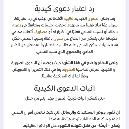
رد اعتبار دعوى كيدية
بعد رفض
الدعوى
الكيدية،
غالبية
الأشخاص ترغب في رد اعتبارها،
سواء عمّا بذله فعليًا من مجهود وحضور جلسات ومتابعة في
دعوى
باطلة، أو تسبب المدعي فعليًا في أضرار له أو
مصاريف
أتعاب محامي
تكبدها حتى يتمكن من الدفاع عن
دعوى
باطلة بسبب المدعي، فكل
هذه مبررات يمكن للمدعى عليه طلب رد الاعتبار والتعويض عن الضرر
المادي والمعنوي الذي سببه المدعي.
ونص النظام واضح في هذا الشأن؛
حيث يوضح أن الدعوى الصورية
أو الكيدية تعرض صاحبها
للعقوبة
، بما في ذلك التعزير أو التعويض
وفقًا لما تراه المحكمة مناسبًا.
اثبات الدعوى الكيدية
حتى تتمكن اثبات كيدية الدعوى فهذا يتم من خلال:
أن تقوم بعرض المستندات والرسائل
التي تثبت تناقض أقوال المدعي
أو عدم ملكيته للمطالبات أو عدم أحقيته فيها.
يُمكن – أيضًا- من خلال شهادة الشهود
على الوقائع الحقيقية،