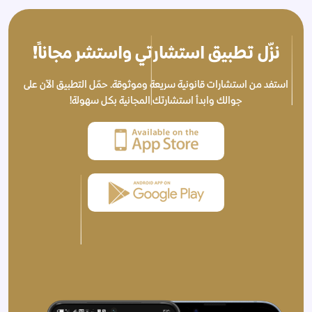
نزّل تطبيق استشارتي واستشر مجاناً!
استفد من استشارات قانونية سريعة وموثوقة. حمّل التطبيق الآن على
جوالك وابدأ استشارتك المجانية بكل سهولة!