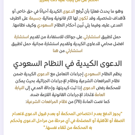
وهو ما يحدث فعليًا بأن تُرفع
الدعوى
الكيدية أحيانًا في حق خاص أو
لأهداف شخصية، وقد
تكون
لها آثار قانونية ومالية
جسيمة
على الطرف
المدعى عليه، وفيما يلي نُبين أحكام النظام
السعودي
وكيف نظامها.
حمل تطبيق
استشارتي
على جوالك للاستفادة من تقديم
استشارة
افضل محامي للدعاوى الكيدية وتقديم استشارة مجانية حمل تطبيق
استشارتي
من
هنا
الدعوى الكيدية في النظام السعودي
ينظم النظام
السعودي
إجراءات التعامل مع
الدعوى
الكيدية ضمن
نظام المرافعات الشرعية ونظام الإجراءات الجزائية، بحيث يمكن
للمحكمة رفض
الدعوى
إذا ثبت كيديتها، وإحالة المدعي إلى
النيابة
العامة
لاتخاذ الإجراءات القانونية اللازمة ضده.
كما نصت المادة (76) من
نظام المرافعات الشرعية
:
“يجوز الدفع بعدم اختصاص المحكمة أو بعدم قبول الدعوى لانعدام
الصفة أو الأهلية أو المصلحة في أي مرحلة من مراحل الدعوى وتحكم
به المحكمة من تلقاء نفسها.”