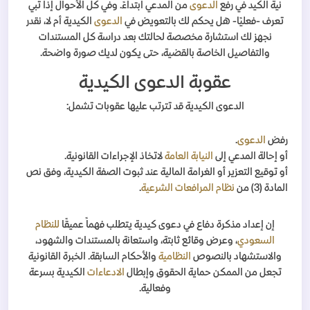
نية الكيد في رفع
الدعوى
من المدعي ابتداءً. وفي كل الأحوال إذا تبي
تعرف -فعليًا- هل يحكم لك بالتعويض في
الدعوى
الكيدية أم لا، نقدر
نجهز لك استشارة مخصصة لحالتك بعد دراسة كل المستندات
والتفاصيل الخاصة بالقضية، حتى يكون لديك صورة واضحة.
عقوبة الدعوى الكيدية
الدعوى الكيدية قد تترتب عليها عقوبات تشمل:
رفض
الدعوى
.
أو إحالة المدعي إلى
النيابة العامة
لاتخاذ الإجراءات القانونية.
أو توقيع التعزير أو الغرامة المالية عند ثبوت الصفة الكيدية، وفق نص
المادة (3) من
نظام المرافعات الشرعية
.
إن إعداد مذكرة دفاع في دعوى كيدية يتطلب فهماً عميقًا
للنظام
السعودي
، وعرض وقائع ثابتة، واستعانة بالمستندات والشهود،
والاستشهاد بالنصوص
النظامية
والأحكام السابقة. الخبرة القانونية
تجعل من الممكن حماية الحقوق وإبطال
الادعاءات
الكيدية بسرعة
وفعالية.