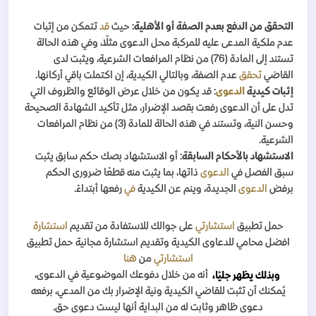
التحقق من الدفع بعدم الصفة أو الأهلية
: حيث
قد
تتمكن من إثبات
عدم ملكية المدعى عليه للمركبة محل الدعوى مثلًا، وفي هذه الحالة
تستند إلى المادة (76) من نظام المرافعات الشرعية، ويثبت لدى
القاضي
تحقق
عدم الصفة، وبالتالي الكيدية، إن اكتملت باقي أركانها.
إثبات كيدية
الدعوى
: قد يكون من خلال عرض الوقائع والظروف التي
تدل على أن الدعوى رفعت بقصد الإضرار، مثل تأكيد الشهادة الصحيحة
وحسن النية، وتستند في هذه الحالة للمادة (3) من نظام المرافعات
الشرعية.
الاستشهاد بالأحكام السابقة
: أو الاستشهاد بصك حكم سابق يثبت
سبق الفصل في
الدعوى
ذاتها، بما يثبت منه قطعًا ضرورى الحكم
برفض
الدعوى
الجديدة، وينم عن الكيدية
في
رفعها أبتداءً.
حمل تطبيق
استشارتي
على جوالك للاستفادة من تقديم
استشارة
افضل محامي للدعاوى الكيدية وتقديم استشارة مجانية حمل تطبيق
استشارتي
من
هنا
وبذلك يظهر جليًا،
أنه من خلال دفوعك الموضوعية في الدعوى،
يُمكنك أن تثبت للقاضي الكيدية ونية الإضرار بك من المدعي، برفعه
دعوى ظاهر وثابت له من البداية أنها ليست دعوى حق.