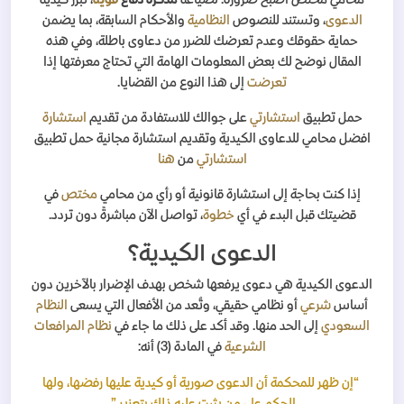
محامي مختص أصبح ضرورة: لصياغة
مذكرة دفاع
قوية
، تبرز كيدية
الدعوى
، وتستند للنصوص
النظامية
والأحكام السابقة، بما يضمن
حماية حقوقك وعدم تعرضك للضرر من دعاوى باطلة، وفي هذه
المقال نوضح لك بعض المعلومات الهامة التي تحتاج معرفتها إذا
تعرضت
إلى هذا النوع من القضايا.
حمل تطبيق
استشارتي
على جوالك للاستفادة من تقديم
استشارة
افضل محامي للدعاوى الكيدية وتقديم استشارة مجانية حمل تطبيق
استشارتي
من
هنا
إذا كنت بحاجة إلى استشارة قانونية أو رأي من
محامي
مختص
في
قضيتك قبل البدء في أي
خطوة
، تواصل الآن مباشرةً دون تردد.
الدعوى الكيدية؟
الدعوى الكيدية هي دعوى يرفعها شخص بهدف الإضرار بالآخرين دون
أساس
شرعي
أو نظامي حقيقي، وتُعد من الأفعال التي يسعى
النظام
السعودي
إلى الحد منها. وقد أكد على ذلك ما جاء في
نظام المرافعات
الشرعية
في المادة (3) أنه:
“إن ظهر للمحكمة أن الدعوى صورية أو كيدية عليها رفضها، ولها
الحكم على من يثبت عليه ذلك بتعزير.”