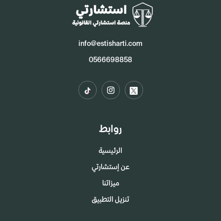
info@estisharti.com
0566698858
روابط
الرئيسية
عن إستشارتي
ميزاتنا
تنزيل التطبيق