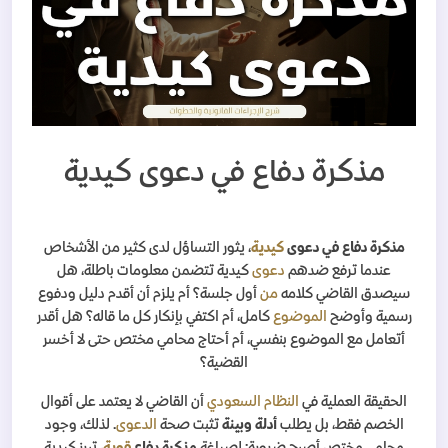
مذكرة دفاع في دعوى كيدية
مذكرة دفاع في دعوى
كيدية
، يثور التساؤل لدى كثير من الأشخاص
عندما ترفع ضدهم
دعوى
كيدية تتضمن معلومات باطلة، هل
سيصدق القاضي كلامه
من
أول جلسة؟ أم يلزم أن أقدم دليل ودفوع
رسمية وأوضح
الموضوع
كامل، أم اكتفي بإنكار كل ما قاله؟ هل أقدر
أتعامل مع الموضوع بنفسي، أم أحتاج محامي مختص حتى لا أخسر
القضية؟
الحقيقة العملية في
النظام السعودي
أن القاضي لا يعتمد على أقوال
الخصم فقط، بل يطلب
أدلة وبينة
تثبت صحة
الدعوى
. لذلك، وجود