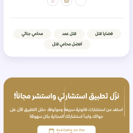
قضايا قتل
قتل عمد
محامي جنائي
افضل محامي قتل
نزّل تطبيق استشارتي واستشر مجاناً!
استفد من استشارات قانونية سريعة وموثوقة. حمّل التطبيق الآن على
جوالك وابدأ استشارتك المجانية بكل سهولة!