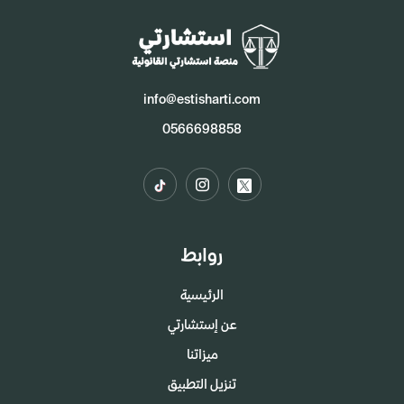
info@estisharti.com
0566698858
روابط
الرئيسية
عن إستشارتي
ميزاتنا
تنزيل التطبيق