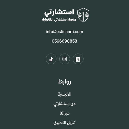
info@estisharti.com
0566698858
روابط
الرئيسية
عن إستشارتي
ميزاتنا
تنزيل التطبيق