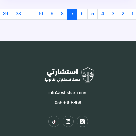
39
38
...
10
9
8
7
6
5
4
3
2
1
info@estisharti.com
0566698858