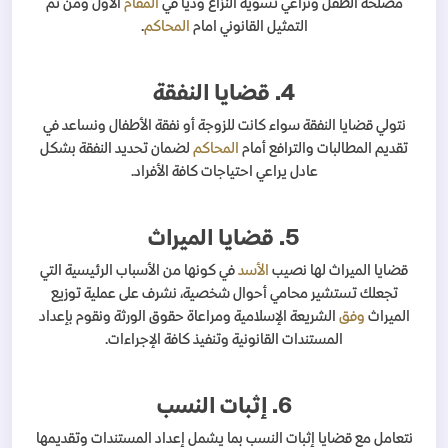
مصلحة الطفل ونراعي تسوية النزاع وديا في
المقام
الأول ومن ثم
التمثيل القانوني امام
المحاكم
.
4. قضايا النفقة
نتولي قضايا النفقة سواء كانت للزوجة أو نفقة الأطفال ونساعد في
تقديم المطالبات والترافع أمام
المحاكم
لضمان تحديد النفقة بشكل
عادل يراعي احتياجات كافة الأفراد.
5. قضايا الميراث
قضايا الميراث لها نصيب
الأسد
في كونها من الأسباب الرئيسية التي
تجعلك تستشير محامي أحوال شخصية، نشرف على عملية توزيع
الميراث
وفق
الشريعة الإسلامية ومراعاة حقوق الورثة ونقوم بإعداد
المستندات القانونية وتنفيذ كافة الإجراءات.
6. إثبات النسب
نتعامل مع قضايا إثبات النسب بما يشمل إعداد المستندات وتقديمها