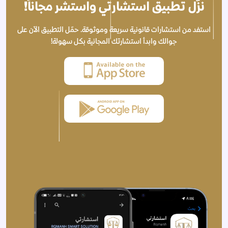
نزّل تطبيق استشارتي واستشر مجاناً!
استفد من استشارات قانونية سريعة وموثوقة. حمّل التطبيق الآن على
جوالك وابدأ استشارتك المجانية بكل سهولة!