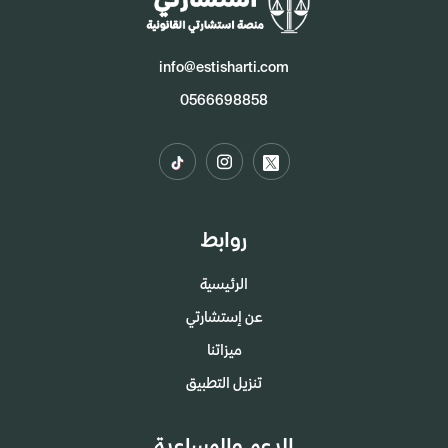
info@estisharti.com
0566698858
روابط
الرئيسية
عن إستشارتي
ميزاتنا
تنزيل التطبيق