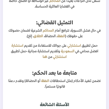
نسعى لحل النزاعات بعيدًا عن
المحاكم
عبر الوساطة أو الصلح، خاصة
في القضايا العائلية الحساسة.
التمثيل القضائي:
في حال فشل التسوية، نترافع أمام
المحاكم
الشرعية لضمان حصولك
على حقوقك (
النفقة
، الحضانة،
الطلاق
، إلخ).
حمل تطبيق
استشارتي
على جوالك للاستفادة من تقديم
استشارة
افضل محامي في
السعودية
وتقديم استشارة مجانية حمل تطبيق
استشارتي
من
هنا
متابعة ما بعد الحكم:
نضمن تنفيذ الأحكام (مثل استحقاقات
النفقة
أو الحضانة) ونقدم دعمًا
قانونيًا مستمرًا.
الأسئلة الشائعة