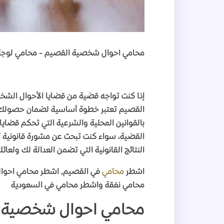
محامي احوال شخصية القصيم - محامي لوجة 
إذا كنت تواجه قضية من قضايا الأحوال الشخصي
القصيم تعتبر خطوة أساسية لضمان حصولك عل
بالقوانين المحلية والشرعية التي تحكم قضايا
القضية، سواء كنت تبحث عن مشورة قانونية أ
النتائج القانونية التي تضمن العدالة لك ولعائل
اشطر
محامي
في القصيم, اشطر محامي احو
محامي نفقة واشطر محامي في السعودية
محامي احوال شخصية 