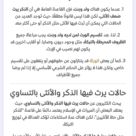
1. عندما يكون هناك
ولد وبنت
، فإن القاعدة العامة هي أن
الذكر يرث
ضعف الأنثى
، لكن هذا ليس قانونًا مطلقًا، حيث توجد العديد من
الحالات التي يمكن أن ترث فيها الأنثى مثل الذكر أو حتى أكثر منه.
2. لذا، عند
تقسيم الورث لمن لديه ولد وبنت
، يجب مراعاة جميع
الظروف المحيطة بالتركة
، مثل وجود ديون، وصايا، أو أقارب آخرين قد
يكون لهم نصيب في الإرث.
3. كما أن بعض
الورثة
قد يتنازلون عن حقوقهم أو يتفقون على تقسيم
خاص، ولكن هذا لا يؤثر على الحكم الشرعي الأساسي إلا إذا تم برضا
جميع الأطراف.
حالات يرث فيها الذكر والأنثى بالتساوي
يبحث الكثيرون عن
حالات يرث فيها الذكر والأنثى بالتساوي
، حيث
يعتقد البعض أن الميراث في الإسلام يعتمد دائمًا على قاعدة “للذكر
مثل حظ الأنثيين”، لكن هناك عدة استثناءات تؤكد العدالة في توزيع
التركة.