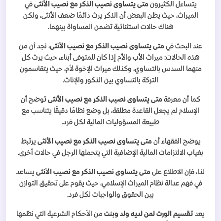
يتساءل الكثيرون
متى يتساوى نصيب الذكر مع نصيب الأنثى
في
الميراث، حيث يظن البعض أن الذكر يرث دائمًا ضعف الأنثى، ولكن
هناك حالات استثنائية تضمن المساواة بينهما.
عند البحث في
متى يتساوى نصيب الذكر مع نصيب الأنثى
، نجد أن من
هذه الحالات: ميراث الأب والأم إذا كان للمتوفى أبناء، حيث يرث كل
منهما السدس بالتساوي، وكذلك ميراث الإخوة لأم، حيث يتقاسمون
التركة بالتساوي بين الذكور والإناث.
كما أن معرفة
متى يتساوى نصيب الذكر مع نصيب الأنثى
توضح أن
الإسلام لم يجعل القاعدة مطلقة، بل وضع نظامًا دقيقًا يتناسب مع
طبيعة المسؤوليات المالية لكل فرد.
يوضح الفقهاء أن
متى يتساوى نصيب الذكر مع نصيب الأنثى
يرتبط
بغياب الالتزامات المالية الإضافية التي يتحملها الرجل في حالات أخرى.
لذا، فإن الاطلاع على
متى يتساوى نصيب الذكر مع نصيب الأنثى
يساعد
في فهم عدالة نظام الميراث الإسلامي، حيث يقوم على تحقيق التوازن
بين الحقوق والواجبات لكل فرد.
يعد
تقسيم الورث لمن لديه ولد وبنت
من الأحكام الشرعية التي نظمها