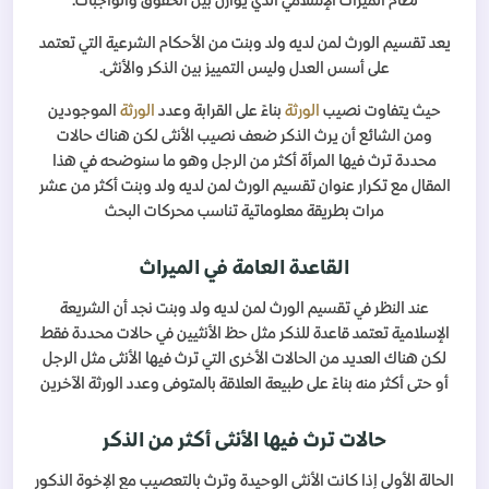
نظام الميراث الإسلامي الذي يوازن بين الحقوق والواجبات.
يعد تقسيم الورث لمن لديه ولد وبنت من الأحكام الشرعية التي تعتمد
على أسس العدل وليس التمييز بين الذكر والأنثى.
حيث يتفاوت نصيب
الورثة
بناءً على القرابة وعدد
الورثة
الموجودين
ومن الشائع أن يرث الذكر ضعف نصيب الأنثى لكن هناك حالات
محددة ترث فيها المرأة أكثر من الرجل وهو ما سنوضحه في هذا
المقال مع تكرار عنوان تقسيم الورث لمن لديه ولد وبنت أكثر من عشر
مرات بطريقة معلوماتية تناسب محركات البحث
القاعدة العامة في الميراث
عند النظر في تقسيم الورث لمن لديه ولد وبنت نجد أن الشريعة
الإسلامية تعتمد قاعدة للذكر مثل حظ الأنثيين في حالات محددة فقط
لكن هناك العديد من الحالات الأخرى التي ترث فيها الأنثى مثل الرجل
أو حتى أكثر منه بناءً على طبيعة العلاقة بالمتوفى وعدد الورثة الآخرين
حالات ترث فيها الأنثى أكثر من الذكر
الحالة الأولى إذا كانت الأنثى الوحيدة وترث بالتعصيب مع الإخوة الذكور