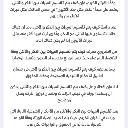
وفقًا للقرآن الكريم، فإن
كيف يتم تقسيم الميراث بين الذكر والأنثى
يعتمد على مبدأ “للذكر مثل حظ الأنثيين” في بعض الحالات، مثل ميراث
الأبناء من والديهم.
عند دراسة
كيف يتم تقسيم الميراث بين الذكر والأنثى
، نجد أن هناك
حالات تتساوى فيها الأنثى مع الذكر، وأخرى ترث فيها أكثر منه، مثل
ميراث الأبوين إذا لم يكن هناك أبناء.
من الضروري معرفة
كيف يتم تقسيم الميراث بين الذكر والأنثى
وفقًا
للأنصبة الشرعية، حيث يتم التوزيع بعد سداد الديون وتنفيذ الوصايا.
يساعد فهم
كيف يتم تقسيم الميراث بين الذكر والأنثى
في ضمان
تطبيق الأحكام الشرعية الصحيحة وحفظ الحقوق.
لذا، فإن الاطلاع على
كيف يتم تقسيم الميراث بين الذكر والأنثى
يمكن
أن يساعد الورثة في تجنب النزاعات وضمان توزيع التركة بعدل
ووضوح.
يعد
تقسيم الميراث بين الذكر والأنثى
من الأحكام الشرعية الثابتة التي
وردت في القرآن الكريم، حيث يتم تحديد أنصبة الورثة وفقًا لقواعد
شرعية عادلة تراعي الحقوق والواجبات لكل فرد.