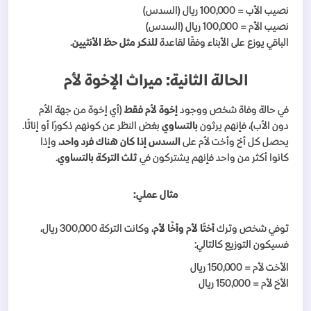
نصيب الأب = 100,000 ريال (السدس)
نصيب الأم = 100,000 ريال (السدس)
الباقي يوزع على الأبناء وفقًا لقاعدة
للذكر مثل حظ الأنثيين
.
الحالة الثانية: ميراث الإخوة لأم
في حالة وفاة شخص ووجود
إخوة لأم فقط
(أي إخوة من جهة الأم
دون الأب)، فإنهم يرثون
بالتساوي
بغض النظر عن كونهم ذكورًا أو إناثًا.
يحصل كل أخ وأخت لأم على
السدس إذا كان هناك فرد واحد
، وإذا
كانوا أكثر من واحد فإنهم يشتركون في
ثلث التركة بالتساوي
.
مثال عملي:
توفي شخص وترك
أختًا لأم وأخًا لأم
، وكانت التركة 300,000 ريال،
فسيكون التوزيع كالتالي:
الأخت لأم = 150,000 ريال
الأخ لأم = 150,000 ريال