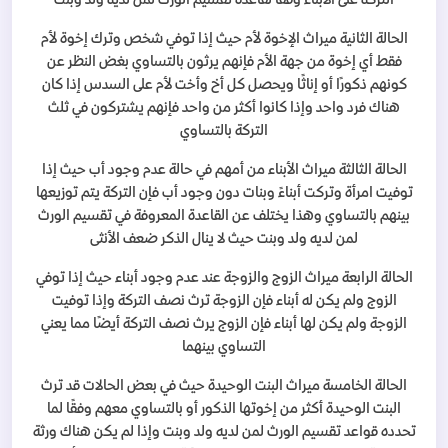
التركة على الأبناء وفقًا لقاعدة تقسيم الورث لمن لديه ولد وبنت
الحالة الثانية ميراث الإخوة لأم حيث إذا توفي شخص وترك إخوة لأم
فقط أي إخوة من جهة الأم فإنهم يرثون بالتساوي بغض النظر عن
كونهم ذكورًا أو إناثًا ويحصل كل أخ وأخت لأم على السدس إذا كان
هناك فرد واحد وإذا كانوا أكثر من واحد فإنهم يشتركون في ثلث
التركة بالتساوي
الحالة الثالثة ميراث الأبناء من أمهم في حالة عدم وجود أب حيث إذا
توفيت امرأة وتركت أبناءً وبنات دون وجود أب فإن التركة يتم توزيعها
بينهم بالتساوي وهذا يختلف عن القاعدة المعروفة في تقسيم الورث
لمن لديه ولد وبنت حيث لا ينال الذكر ضعف الأنثى
الحالة الرابعة ميراث الزوج والزوجة عند عدم وجود أبناء حيث إذا توفي
الزوج ولم يكن له أبناء فإن الزوجة ترث نصف التركة وإذا توفيت
الزوجة ولم يكن لها أبناء فإن الزوج يرث نصف التركة أيضًا مما يعني
التساوي بينهما
الحالة الخامسة ميراث البنت الوحيدة حيث في بعض الحالات قد ترث
البنت الوحيدة أكثر من إخوتها الذكور أو بالتساوي معهم وفقًا لما
تحدده قواعد تقسيم الورث لمن لديه ولد وبنت وإذا لم يكن هناك ورثة