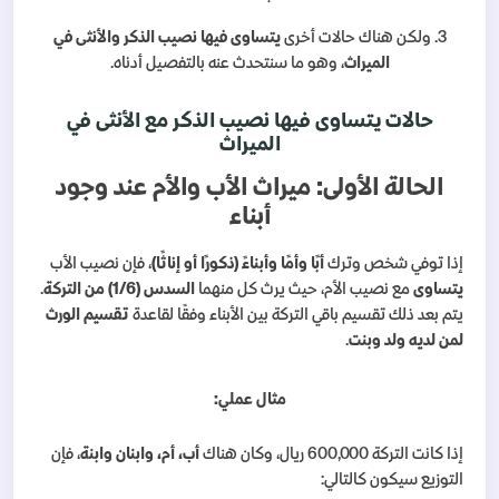
3. ولكن هناك حالات أخرى
يتساوى فيها نصيب الذكر والأنثى في
الميراث
، وهو ما سنتحدث عنه بالتفصيل أدناه.
حالات يتساوى فيها نصيب الذكر مع الأنثى في
الميراث
الحالة الأولى: ميراث الأب والأم عند وجود
أبناء
إذا توفي شخص وترك
أبًا وأمًا وأبناءً (ذكورًا أو إناثًا)
، فإن نصيب الأب
يتساوى
مع نصيب الأم، حيث يرث كل منهما
السدس (1/6) من التركة
.
يتم بعد ذلك تقسيم باقي التركة بين الأبناء وفقًا لقاعدة
تقسيم الورث
لمن لديه ولد وبنت
.
مثال عملي:
إذا كانت التركة 600,000 ريال، وكان هناك
أب، أم، وابنان وابنة
، فإن
التوزيع سيكون كالتالي: