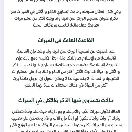
مطلقة فهناك حالات عديدة يرث فيها الذكر والأنثى بالتساوي
وفي هذا المقال سنوضح حالات تساوي الذكر والأنثى في الميراث مع
تكرار عنوان تقسيم الورث لمن لديه ولد وبنت أكثر من عشر مرات
بطريقة معلوماتية تناسب محركات البحث
القاعدة العامة في الميراث
عند الحديث عن تقسيم الورث لمن لديه ولد وبنت فإن القاعدة
الأساسية في الإسلام هي للذكر مثل حظ الأنثيين ومع ذلك فإن
الشريعة الإسلامية وضعت حالات خاصة يتساوى فيها نصيب الذكر
والأنثى وأحيانًا قد ترث الأنثى أكثر من الذكر وذلك بناءً على الاعتبارات
الشرعية والعدالة الاجتماعية لذا لا يمكن القول إن الرجل دائمًا يرث
أكثر من المرأة لأن هناك استثناءات عدة لهذا الحكم
حالات يتساوى فيها الذكر والأنثى في الميراث
الحالة الأولى ميراث الأب والأم عند وجود أبناء حيث عند وفاة شخص
وترك أبًا وأمًا وأبناءً ذكورًا أو إناثًا فإن الأب والأم يحصلان على نصيب
متساوٍ من الميراث لكل منهما السدس من التركة بينما يتم توزيع باقي