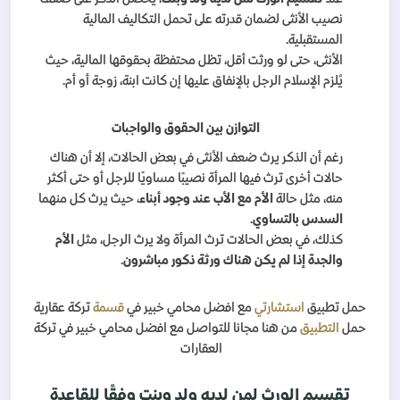
نصيب الأنثى لضمان قدرته على تحمل التكاليف المالية
المستقبلية.
الأنثى، حتى لو ورثت أقل، تظل محتفظة بحقوقها المالية، حيث
يُلزم الإسلام الرجل بالإنفاق عليها إن كانت ابنة، زوجة أو أم.
التوازن بين الحقوق والواجبات
رغم أن الذكر يرث ضعف الأنثى في بعض الحالات، إلا أن هناك
حالات أخرى ترث فيها المرأة نصيبًا مساويًا للرجل أو حتى أكثر
منه، مثل حالة
الأم مع الأب عند وجود أبناء
، حيث يرث كل منهما
السدس بالتساوي
.
كذلك، في بعض الحالات ترث المرأة ولا يرث الرجل، مثل
الأم
والجدة إذا لم يكن هناك ورثة ذكور مباشرون
.
حمل تطبيق
استشارتي
مع افضل محامي خبير في
قسمة
تركة عقارية
حمل
التطبيق
من هنا مجانا للتواصل مع افضل محامي خبير في تركة
العقارات
تقسيم الورث لمن لديه ولد وبنت وفقًا للقاعدة