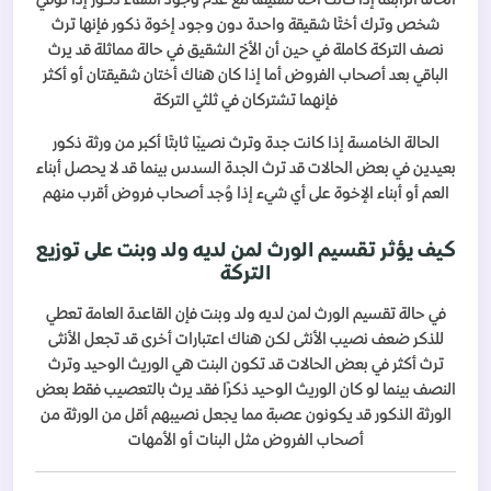
الحالة الرابعة إذا كانت أختًا شقيقة مع عدم وجود أشقاء ذكور إذا توفي
شخص وترك أختًا شقيقة واحدة دون وجود إخوة ذكور فإنها ترث
نصف التركة كاملة في حين أن الأخ الشقيق في حالة مماثلة قد يرث
الباقي بعد أصحاب الفروض أما إذا كان هناك أختان شقيقتان أو أكثر
فإنهما تشتركان في ثلثي التركة
الحالة الخامسة إذا كانت جدة وترث نصيبًا ثابتًا أكبر من ورثة ذكور
بعيدين في بعض الحالات قد ترث الجدة السدس بينما قد لا يحصل أبناء
العم أو أبناء الإخوة على أي شيء إذا وُجد أصحاب فروض أقرب منهم
كيف يؤثر تقسيم الورث لمن لديه ولد وبنت على توزيع
التركة
في حالة تقسيم الورث لمن لديه ولد وبنت فإن القاعدة العامة تعطي
للذكر ضعف نصيب الأنثى لكن هناك اعتبارات أخرى قد تجعل الأنثى
ترث أكثر في بعض الحالات قد تكون البنت هي الوريث الوحيد وترث
النصف بينما لو كان الوريث الوحيد ذكرًا فقد يرث بالتعصيب فقط بعض
الورثة الذكور قد يكونون عصبة مما يجعل نصيبهم أقل من الورثة من
أصحاب الفروض مثل البنات أو الأمهات