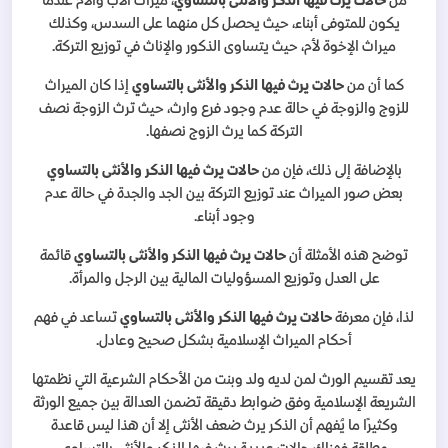
من
حالات يرث فيها الذكر والأنثى بالتساوي
، ميراث الأب والأم عندما
يكون للمتوفى أبناء، حيث يحصل كل منهما على السدس، وكذلك
ميراث الإخوة لأم، حيث يتساوى الذكور والإناث في توزيع التركة.
كما أن من
حالات يرث فيها الذكر والأنثى بالتساوي
إذا كان الميراث
للزوج والزوجة في حالة عدم وجود فرع وارث، حيث ترث الزوجة نصف
التركة كما يرث الزوج نصفها.
بالإضافة إلى ذلك، فإن من
حالات يرث فيها الذكر والأنثى بالتساوي
بعض صور الميراث عند توزيع التركة بين الجد والجدة في حالة عدم
وجود أبناء.
توضح هذه الأمثلة أن
حالات يرث فيها الذكر والأنثى بالتساوي
قائمة
على العدل وتوزيع المسؤوليات المالية بين الرجل والمرأة.
لذا، فإن معرفة
حالات يرث فيها الذكر والأنثى بالتساوي
تساعد في فهم
أحكام الميراث الإسلامية بشكل صحيح وعادل.
يعد تقسيم الورث لمن لديه ولد وبنت من الأحكام الشرعية التي نظمتها
الشريعة الإسلامية وفق ضوابط دقيقة تضمن العدالة بين جميع الورثة
وكثيرًا ما يُفهم أن الذكر يرث ضعف الأنثى إلا أن هذا ليس قاعدة