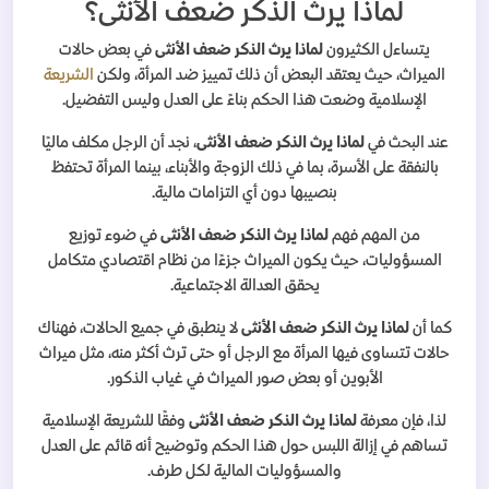
لماذا يرث الذكر ضعف الأنثى؟
يتساءل الكثيرون
لماذا يرث الذكر ضعف الأنثى
في بعض حالات
الميراث، حيث يعتقد البعض أن ذلك تمييز ضد المرأة، ولكن
الشريعة
الإسلامية وضعت هذا الحكم بناءً على العدل وليس التفضيل.
عند البحث في
لماذا يرث الذكر ضعف الأنثى
، نجد أن الرجل مكلف ماليًا
بالنفقة على الأسرة، بما في ذلك الزوجة والأبناء، بينما المرأة تحتفظ
بنصيبها دون أي التزامات مالية.
من المهم فهم
لماذا يرث الذكر ضعف الأنثى
في ضوء توزيع
المسؤوليات، حيث يكون الميراث جزءًا من نظام اقتصادي متكامل
يحقق العدالة الاجتماعية.
كما أن
لماذا يرث الذكر ضعف الأنثى
لا ينطبق في جميع الحالات، فهناك
حالات تتساوى فيها المرأة مع الرجل أو حتى ترث أكثر منه، مثل ميراث
الأبوين أو بعض صور الميراث في غياب الذكور.
لذا، فإن معرفة
لماذا يرث الذكر ضعف الأنثى
وفقًا للشريعة الإسلامية
تساهم في إزالة اللبس حول هذا الحكم وتوضيح أنه قائم على العدل
والمسؤوليات المالية لكل طرف.