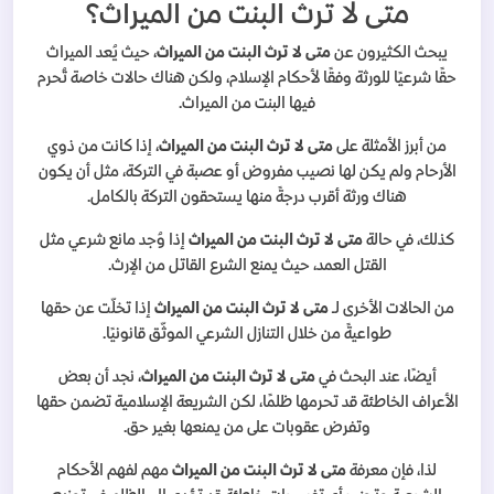
متى لا ترث البنت من الميراث؟
يبحث الكثيرون عن
متى لا ترث البنت من الميراث
، حيث يُعد الميراث
حقًا شرعيًا للورثة وفقًا لأحكام الإسلام، ولكن هناك حالات خاصة تُحرم
فيها البنت من الميراث.
من أبرز الأمثلة على
متى لا ترث البنت من الميراث
، إذا كانت من ذوي
الأرحام ولم يكن لها نصيب مفروض أو عصبة في التركة، مثل أن يكون
هناك ورثة أقرب درجةً منها يستحقون التركة بالكامل.
كذلك، في حالة
متى لا ترث البنت من الميراث
إذا وُجد مانع شرعي مثل
القتل العمد، حيث يمنع الشرع القاتل من الإرث.
من الحالات الأخرى لـ
متى لا ترث البنت من الميراث
إذا تخلّت عن حقها
طواعيةً من خلال التنازل الشرعي الموثّق قانونيًا.
أيضًا، عند البحث في
متى لا ترث البنت من الميراث
، نجد أن بعض
الأعراف الخاطئة قد تحرمها ظلمًا، لكن الشريعة الإسلامية تضمن حقها
وتفرض عقوبات على من يمنعها بغير حق.
لذا، فإن معرفة
متى لا ترث البنت من الميراث
مهم لفهم الأحكام