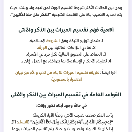
ومن بين الحالات الأكثر شيوعًا
تقسيم الورث لمن لديه ولد وبنت
، حيث
يتم تحديد النصيب بناءً على القاعدة الشرعية
“للذكر مثل حظ الأنثيين”
.
أهمية فهم تقسيم الميراث بين الذكر والأنثى
1. ضمان توزيع التركة وفق
الشريعة
الإسلامية.
2. تفادي النزاعات العائلية بين
الورثة
.
3. الحفاظ على الحقوق المالية لكل فرد في الأسرة.
4. تطبيق الأحكام الإسلامية بما يتوافق مع العدل الإلهي.
أقرا ايضاً :
طريقة تقسيم الميراث للابناء من الاب والأم مع تبيان
الانصبة بالسعودية
القواعد العامة في تقسيم الميراث بين الذكر والأنثى
في حالة وجود أبناء ذكور وإناث:
يأخذ الذكر ضعف نصيب الأنثى، وفقًا للآية الكريمة:
“يُوصِيكُمُ اللَّهُ فِي أَوْلَادِكُمْ لِلذَّكَرِ مِثْلُ حَظِّ الْأُنثَيَيْنِ”
(
النساء
: 11).
إذا كان هناك ولد واحد وبنت واحدة، يتم تقسيم الميراث بينهما