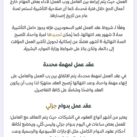
العمل، حيث يتم إبرامه بين العامل ورب العمل؛ لأداء بعض المهام خارج
أعمال الحج خلال فترة مُحددة، كما أن صلاحية التأشيرة تستمر لمدة
عام من تاريخ إصدارها.
وفقًا لـ شروط عقد العمل لغير السعوديين، فإنه يجوز حامل التأشيرة
مدة 3 شهور بعد انتهائها، كما يُمكن
تجديدها
لمرة واحدة، لتُصبح
المدة النهائية 6 أشهر، فضلًا عن إمكانية تحويل تأشير العمل المؤقت
إلى دائمة، ولكن بناءً على ضوابط وزارة الموارد البشرية.
عقد عمل لمهمة محددة
في عقد العمل لمهمة محددة، يتم الاتفاق بين رب العمل والعامل، على
إنهاء مهمة واحدة، وعند انتهائها يُصبح العقد منتهيًا؛ لذا يجب أن يكون
العقد واضحًا وشاملًا على كافة التفاصيل.
عقد عمل بدوام
جزئي
يعتبر من أشهر أنواع العقود في الشركات، حيث يتم التعاقد مع العامل؛
للعمل بعض ساعات في اليوم بدوام جزئي وليس كُلي، ويخضع لكافة
أحكام عقود الدوام الكامل، مثل الإجازات الأسبوعية والرسمية وعدد