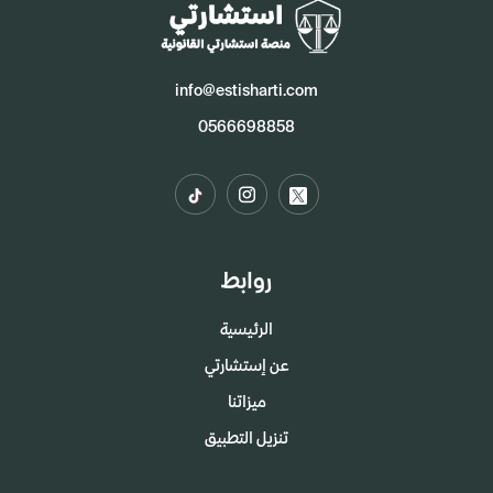
info@estisharti.com
0566698858
روابط
الرئيسية
عن إستشارتي
ميزاتنا
تنزيل التطبيق