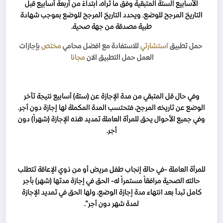
الأسابيع الستة المتبقية وفق ما تراه، ابتداءً من أربعة أسابيع قبل
التاريخ المرجح للوضع. ويحدد التاريخ المرجح للوضع بموجب شهادة
طبية مصدقة من جهة صحية.
حمل تطبيق
استشارتي
للاستفادة مع افضل محامي
مختص
بإجازات
العمل
حمل التطبيق الان
مجانا
وفي حال قل المتبقي من مدة الإجازة عن (ستة) أسابيع نتيجة تأخر
الوضع عن تاريخه المرجح، فتحتسب المدة المكملة لها إجازة دون أجر.
وفي جميع الأحوال يحق للمرأة العاملة تمديد هذه الإجازة (شهراً) دون
أجر.
للمرأة العاملة -في حالة إنجاب طفل مريض أو من ذوي الإعاقة تتطلب
حالته الصحية مرافقاً مستمراً له- الحق في إجازة مدتها (شهر) بأجر
كامل تبدأ بعد انتهاء مدة إجازة الوضع، ولها الحق في تمديد الإجازة
لمدة شهر دون أجر".