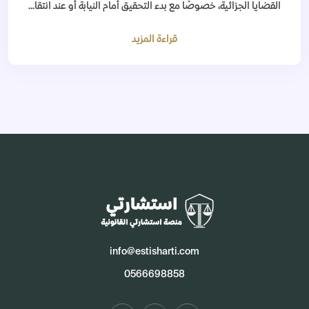
القضايا الجزائية، خصوصًا مع بدء التحقيق أمام النيابة أو عند انتقا...
قراءة المزيد
info@estisharti.com
0566698858