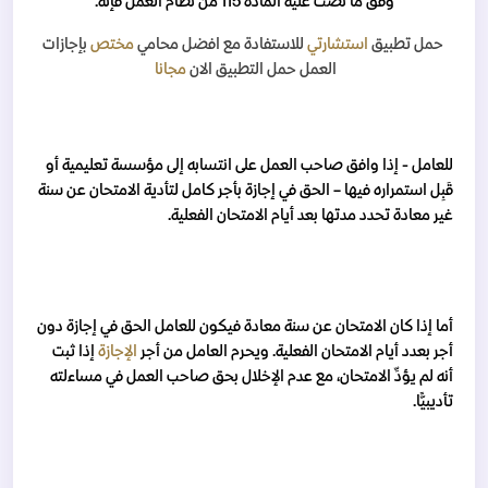
وفق ما نصت عليه المادة 115 من نظام العمل فإنه:
حمل تطبيق
استشارتي
للاستفادة مع افضل محامي
مختص
بإجازات
العمل
حمل التطبيق الان
مجانا
للعامل - إذا وافق صاحب العمل على انتسابه إلى مؤسسة تعليمية أو
قَبِل استمراره فيها – الحق في إجازة بأجر كامل لتأدية الامتحان عن سنة
غير معادة تحدد مدتها بعد أيام الامتحان الفعلية.
أما إذا كان الامتحان عن سنة معادة فيكون للعامل الحق في إجازة دون
أجر بعدد أيام الامتحان الفعلية. ويحرم العامل من أجر
الإجازة
إذا ثبت
أنه لم يؤدِّ الامتحان، مع عدم الإخلال بحق صاحب العمل في مساءلته
تأديبيًّا.