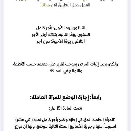
العمل
حمل التطبيق الان
مجانا
الثلاثون يومًا الأولى: بأجر كامل
الستون يومًا التالية: بثلاثة أرباع الأجر
الثلاثون يومًا الأخيرة: دون أجر
ولكن، يجب إثبات المرض بموجب تقرير طبي معتمد حسب الأنظمة
واللوائح في المملكة.
رابعاً: إجازة الوضع للمرأة العاملة:
نصت المادة 151 على:
"
للمرأة العاملة الحق في إجازة وضع بأجر كامل
لمدة (اثني عشر)
أسبوعاً، منها وجوبيًّا الأسابيع الستة التالية للوضع، ولها أن توزع