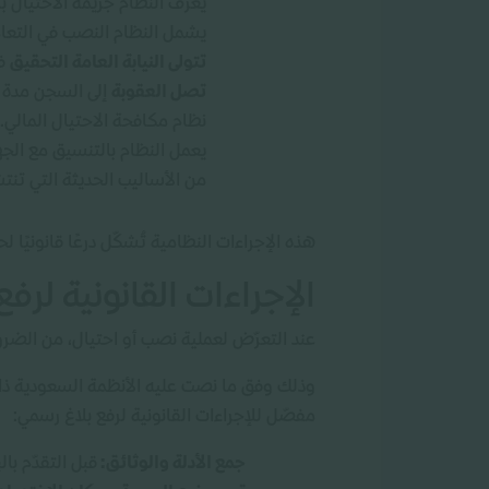
يُعرّف النظام جريمة الاحتيال 
يشمل النظام النصب في التعامل
تتولى النيابة العامة التحقيق
في
تصل العقوبة
نظام مكافحة الاحتيال المالي.
يعمل النظام بالتنسيق مع الجها
من الأساليب الحديثة التي تنتشر
هذه الإجراءات النظامية تُشكّل درعًا قانونيًا ل
الإجراءات القانونية لرف
عند التعرّض لعملية نصب أو احتيال، من الضرور
وذلك وفق ما نصت عليه الأنظمة السعودية ذات ا
مفصّل للإجراءات القانونية لرفع بلاغ رسمي:
جمع الأدلة والوثائق:
قبل التقدّم با