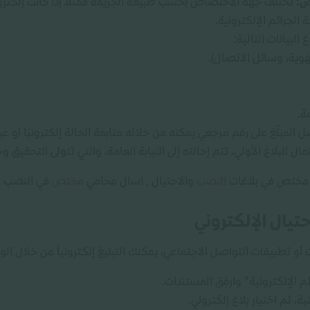
ص:
تختلف جهة الاختصاص بحسب طبيعة الجريمة فمثلاً إذا كانت إلكترون
الجرائم الإلكترونية.
 البيانات التالية:
لهوية، وسائل الاتصال).
ة.
 المبلّغ على رقم مرجعي يمكنه من خلاله متابعة الحالة إلكترونيًا أو ع
مال البلاغ الأولي، تتم إحالته إلى النيابة العامة، والتي تتولى التحقيق
 مختص في بلاغات
النصب
والاحتيال , اسال محامي
مختص
في النصب و
تيال الإلكتروني
 أو تطبيقات التواصل الاجتماعي، يمكنك التبليغ إلكترونياً من خلال الوس
م الإلكترونية” وارفِق المستندات.
ة، ثم اختيار بلاغ إلكتروني.