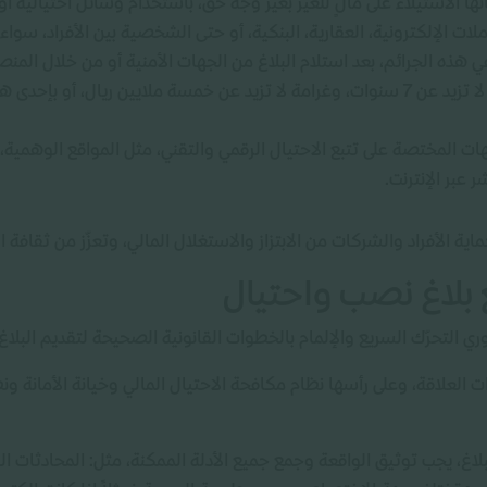
بأنها الاستيلاء على مالٍ للغير بغير وجه حق، باستخدام وسائل احتيالية أ
ات الإلكترونية، العقارية، البنكية، أو حتى الشخصية بين الأفراد، سوا
 هذه الجرائم، بعد استلام البلاغ من الجهات الأمنية أو من خلال المنصا
إلى السجن مدة لا تزيد عن 7 سنوات، وغرامة لا تزيد عن خمسة ملايين ريال، 
ت المختصة على تتبع الاحتيال الرقمي والتقني، مثل المواقع الوهمية، ال
 عبر الإنترنت.
حماية الأفراد والشركات من الابتزاز والاستغلال المالي، وتعزّز من ثقافة 
ع بلاغ نصب واحتيال
ي التحرّك السريع والإلمام بالخطوات القانونية الصحيحة لتقديم البلاغ
لعلاقة، وعلى رأسها نظام مكافحة الاحتيال المالي وخيانة الأمانة ونظ
لبلاغ، يجب توثيق الواقعة وجمع جميع الأدلة الممكنة، مثل: المحادثات الن