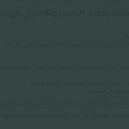
النا بلاغات النصب والاحتيال في ا
؟
العقوبة النظامية لمرتكب النصب والاحتيال تصل 
لك في حال ثبتت الجريمة وأُدين المتهم، يمكن للمجني عليه المطالبة برد 
بشر
يُسجل رسمياً ويتم التعامل معه كأي بلاغ حضوري.
الاحتيال في السعودية.
 مختص في بلاغات
النصب
والاحتيال , اسال محامي
مختص
في النصب و
رار الأفراد والشركات، لكن الوعي بالإجراءات القانونية والتبليغ السريع