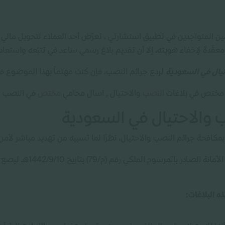
مين المتواجدين في تطبيق استشارتي ، تعرّض أحد العملاء لتحويل مالي 
معقّدة لإخفاء هويته، إلا أن تقديم بلاغ رسمي ساعد في تتبّعه واستعادة
تيال في السعودية
لردع جرائم النصب، فإن كنت مهتماً بهذا الموضوع فإن
 مختص في بلاغات
النصب
والاحتيال , اسال محامي
مختص
في النصب و
 والاحتيال في السعودية
ًا بمكافحة جرائم النصب والاحتيال، نظرًا لما تسببه من تهديد مباشر لأم
وخيانة الأمانة الصادر
ذه البلاغات: