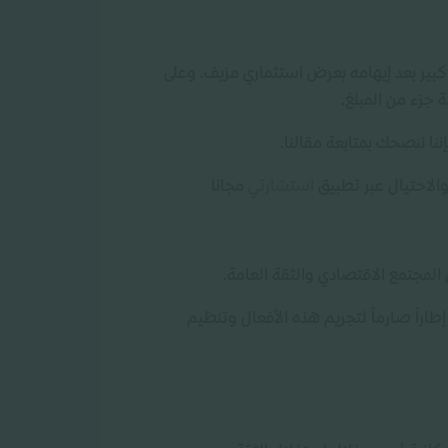
كبير بعد إيهامه بعرض استثماري مزيف. وعلى
 جزء من المبلغ.
نا ننصحك بمتابعة مقالنا.
الاحتيال عبر تطبيق
استشارتي
مجانا
ن المجتمع الاقتصادي والثقة العامة.
 بالمرسوم الملكي رقم (م/79) بتاريخ 1442/9/10هـ ليضع إطاراً صارماً لتجريم هذه الأفعال وتنظيم