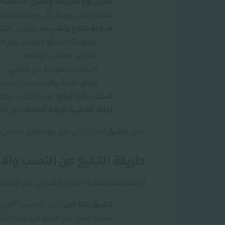
تحديد نوع الجريمة ومكان الاختصا
منصة
أبشر
، ويحال إلى وحدة مكافحة 
صياغة البلاغ وتقديمه
: يتضمن البلاغ
معلومات المبلّغ (الاسم، رقم ا
ملخص مفصل للواقعة.
البيانات المتوفرة عن الجاني.
إرفاق الأدلة والمستندات الداعم
استلام رقم البلاغ:
بعد التقديم، يحصل
إحالة القضية للنيابة العامة:
فور اكت
حمل تطبيق
استشارتي
الان مع افضل محامي
طريقة التبليغ عن النصب والاح
إذا تعرضت لعملية احتيال إلكتروني عبر الإنترنت
تطبيق كلنا أمن
: اختر تصنيف “الجرائ
منصة أبشر:
عبر خدمة البلاغات الأمني