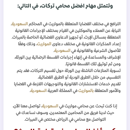
وتتمثل مهام افضل محامي تركات، في التالي:
الترافع في مختلف القضايا المتعلقة بالمواريث في المحاكم
السعودية
.
النيابة عن العملاء والموكلين في القيام بمختلف الإجراءات القانونية
المتعلقة بمسائل الإرث، أو تجهيز الدعاوى القضائية الخاصة بالميراث.
إعداد المذكرات القانونية في مختلف دعاوى
المواريث
، وذلك وفقًا
للأصول الشرعية والقانونية في
السعودية
.
الإشراف والمساعدة في إنهاء إجراءات القسمة الرضائية بين الورثة،
ومن ثم توثيق تلك القسمة قانونيًا.
تسوية المنازعات الناشئة بين الورثة حول تقسيم التركات، فقد يتم
التقسيم، من خلال الطرق الودية أو الطرق القضائية.
تقديم خدمات الاستشارات القانونية والتوجيهات اللازمة في القضايا
والأمور المتعلقة
بالمواريث
في المملكة العربية
السعودية
.
إذا كنت تبحث عن محامي مواريث في
السعودية
، تواصل معنا الآن،
حيث لدينا فريق من المحامين المعتمدين، وسوف نساعدك في
التواصل مع محامي في الرياض مختص في الميراث.