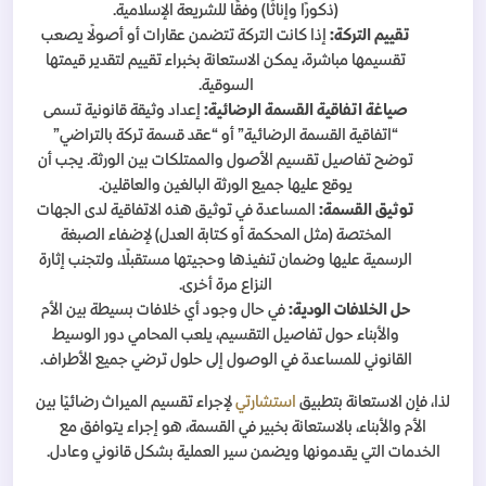
(ذكورًا وإناثًا) وفقًا للشريعة الإسلامية.
تقييم التركة:
إذا كانت التركة تتضمن عقارات أو أصولًا يصعب
تقسيمها مباشرة، يمكن الاستعانة بخبراء تقييم لتقدير قيمتها
السوقية.
صياغة اتفاقية القسمة الرضائية:
إعداد وثيقة قانونية تسمى
“اتفاقية القسمة الرضائية” أو “عقد قسمة تركة بالتراضي”
توضح تفاصيل تقسيم الأصول والممتلكات بين الورثة. يجب أن
يوقع عليها جميع الورثة البالغين والعاقلين.
توثيق القسمة:
المساعدة في توثيق هذه الاتفاقية لدى الجهات
المختصة (مثل المحكمة أو كتابة العدل) لإضفاء الصبغة
الرسمية عليها وضمان تنفيذها وحجيتها مستقبلًا، ولتجنب إثارة
النزاع مرة أخرى.
حل الخلافات الودية:
في حال وجود أي خلافات بسيطة بين الأم
والأبناء حول تفاصيل التقسيم، يلعب المحامي دور الوسيط
القانوني للمساعدة في الوصول إلى حلول ترضي جميع الأطراف.
لذا، فإن الاستعانة بتطبيق
استشارتي
لإجراء تقسيم الميراث رضائيًا بين
الأم والأبناء، بالاستعانة بخبير في القسمة، هو إجراء يتوافق مع
الخدمات التي يقدمونها ويضمن سير العملية بشكل قانوني وعادل.