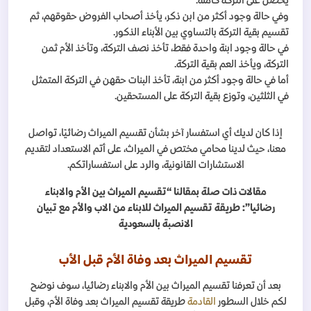
يحصل على التركة كاملة.
وفي حالة وجود أكثر من ابن ذكر، يأخذ أصحاب الفروض حقوقهم، ثم
تقسيم بقية التركة بالتساوي بين الأبناء الذكور.
في حالة وجود ابنة واحدة فقط، تأخذ نصف التركة، وتأخذ الأم ثمن
التركة، ويأخذ العم بقية التركة.
أما في حالة وجود أكثر من ابنة، تأخذ البنات حقهن في التركة المتمثل
في الثلثين، وتوزع بقية التركة على المستحقين.
إذا كان لديك أي استفسار آخر بشأن تقسيم الميراث رضائيًا، تواصل
معنا، حيث لدينا محامي مختص في الميراث، على أتم الاستعداد لتقديم
الاستشارات القانونية، والرد على استفساراتكم.
مقالات ذات صلة بمقالنا “تقسيم الميراث بين الأم والابناء
رضائيا”: طريقة تقسيم الميراث للابناء من الاب والأم مع تبيان
الانصبة بالسعودية
تقسيم الميراث بعد وفاة الأم قبل الأب
بعد أن تعرفنا تقسيم الميراث بين الأم والابناء رضائيا، سوف نوضح
لكم خلال السطور
القادمة
طريقة تقسيم الميراث بعد وفاة الأم، وقبل