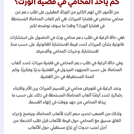
كم يأخذ المحامي في قضية الورث؟
من الأمور، التي تهم الكثير من الورثة المقبلين على طلب دعم من
محامي مختص في قضايا الميراث، هي كم اتعاب المحاماة المستحقة
في قضايا الورث؟ وهذا ما سوف نوضحه لكم.
ففي حالة الرغبة في طلب دعم محامي ورث في الحصول على استشارات
قانونية بشأن الميراث، تحدد قيمة الاستشارة القانونية، على حسب مدة
الاستشارة، وخبرات المحامي وأقدميته.
وفي حالة الرغبة في طلب دعم المحامي في قضية ميراث، تحدد أتعاب
المحاماة على حسب المجهود المبذول في القضية بدنيًا وفكريًا، وكم
المدة المستغرقة في حل القضية.
وعند الرغبة في تفويض محامي في تقسيم الميراث بين الأم والابناء
رضائيا، تحدد أيضًا أتعاب المحاماة المستحقة في ذلك، على حسب ما
يبذله المحامي من جهد ووقت في إنهاء القسمة.
ولذلك من الصعب تحديد سعر ثابت لأتعاب المحاماة، وينصح بإجراء
اتفاق مسبق مع المحامي حول قيمة الأتعاب قبل طلب الخدمة؛ من
أجل تجنب حدوث أي نزاع مستقبلي حول الأتعاب.