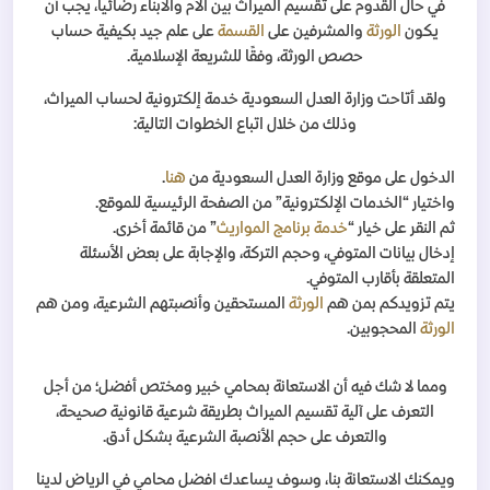
في حال القدوم على تقسيم الميراث بين الأم والابناء رضائيا، يجب أن
يكون
الورثة
والمشرفين على
القسمة
على علم جيد بكيفية حساب
حصص الورثة، وفقًا للشريعة الإسلامية.
ولقد أتاحت وزارة العدل السعودية خدمة إلكترونية لحساب الميراث،
وذلك من خلال اتباع الخطوات التالية:
الدخول على موقع وزارة العدل السعودية من
هنا
.
واختيار “الخدمات الإلكترونية” من الصفحة الرئيسية للموقع.
ثم النقر على خيار “
خدمة برنامج المواريث
” من قائمة أخرى.
إدخال بيانات المتوفي، وحجم التركة، والإجابة على بعض الأسئلة
المتعلقة بأقارب المتوفي.
يتم تزويدكم بمن هم
الورثة
المستحقين وأنصبتهم الشرعية، ومن هم
الورثة
المحجوبين.
ومما لا شك فيه أن الاستعانة بمحامي خبير ومختص أفضل؛ من أجل
التعرف على آلية تقسيم الميراث بطريقة شرعية قانونية صحيحة،
والتعرف على حجم الأنصبة الشرعية بشكل أدق.
ويمكنك الاستعانة بنا، وسوف يساعدك افضل محامي في الرياض لدينا