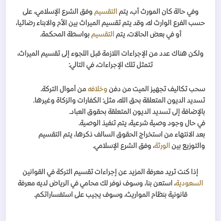
وفي حالة كان المورث أب، يتم
التقسيم
وفق الشرع الإسلامي، على
حسب الفرع الوارث له، وقد يتم تقسيم الميراث بين الأم والابناء رضائيا،
أو في بعض الحالات، يتم
التقسيم
بواسطة المحكمة.
ولكن هناك عدد من الإجراءات اللازمة قبل اللجوء إلى تقسيم الميراث،
تتمثل تلك الإجراءات، في التالي:
سحب تكاليف تجهيز الميت من دفن
وخلافه
من أموال التركة.
تسديد الديون المتعلقة بحق الله، مثل: الكفارات والزكاة وغيرها.
بالإضافة إلى تسديد الديون المتعلقة بحقوق العباد.
في حال وجود وصية شرعية، يتم تنفيذ الوصية.
بعد الانتهاء من استخراج الحقوق السالف ذكرها، يتم التقسيم
والتوزيع بين
الورثة
، وفق الشرع الإسلامي.
إذا كنت تريد معرفة المزيد عن إجراءات تقسيم التركة في القوانين
السعودية
، استعن بنا، وسوف نوفر لك محامي في الرياض لديه معرفة
قانونية بنظام المواريث، وسوف يجيب على استفساراتكم.