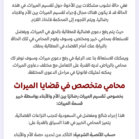
ففي حالة نشوب مشكلات بين الأخوة حول تقسيم الميراث، في هذه
الحالة قد لا يكون هناك مجال لإجراء تقسيم الميراث بين الأم والابناء
رضائيا، ويتم اللجوء إلى المحكمة لاتخاذ اللازم.
حيث يتم رفع دعوى قضائية للمطالبة بالحق في الميراث، ويفضل
الاستعانة بمحامي خبير ومختص، وسوف يقوم المحامي في تلك الحالة
بالنيابة عنك أمام القضاء في المطالبة بحقك.
ويمكنك الاستعانة بنا عند الرغبة في رفع دعوى ميراث، وسوف نوفر لك
محامي بالرياض، لديه القدرة على التعامل مع مختلف دعاوى الميراث،
يمكنه تمثيلك قانونيًا في مراحل الدعوى المختلفة.
محامي متخصص في قضايا الميراث
بخصوص تقسيم الميراث رضائيًا بين الأم والأبناء بواسطة خبير
قسمة الميراث:
هذا إجراء شائع ومفضل في السعودية لتجنب النزاعات القضائية.
يتميز المحامي الخبير في هذا السياق بالقدرة على:
حساب الأنصبة الشرعية:
التأكد من تحديد حصة الأم والأبناء