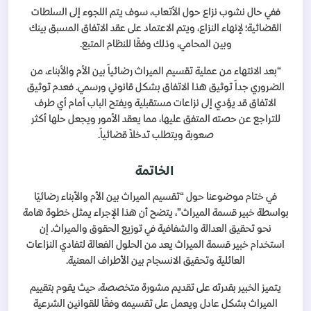
ففي حال نشوب نزاع حول الأتعاب، سوف يتم اللجوء إلى السلطات
القضائية؛ لإنهاء النزاع، ويتم الاعتماد على عقد الاتفاق المسبق بينك
وبين المحامي، وذلك وفقًا للنظام المتبع.
“بعد الانتهاء من عملية تقسيم الميراث رضائياً بين الأم والأبناء، من
الضروري جداً توثيق هذا الاتفاق بشكل قانوني ورسمي. فعدم توثيق
الاتفاق قد يؤدي إلى نزاعات مستقبلية ويفتح الباب أمام أي طرف
للتراجع عن حصته المتفق عليها، مما يعقد الأمور ويجعل حلها أكثر
صعوبة ويتطلب تدخلاً قضائياً.
الخاتمة
في ختام موضوعنا حول “تقسيم الميراث بين الأم والأبناء رضائيًا
بواسطة خبير قسمة الميراث”، يتضح أن هذا الإجراء يمثل خطوة هامة
نحو تحقيق العدالة والشفافية في توزيع الحقوق والميراث. إن
استخدام خبير قسمة الميراث يعد من الحلول الفعالة لتفادي النزاعات
العائلية وتحقيق الانسجام بين الأطراف المعنية.
يتميز الخبير بقدرته على تقديم مشورة متخصصة، حيث يقوم بتقييم
الميراث بشكل عادل ويعمل على تقسيمه وفقًا للقوانين الشرعية