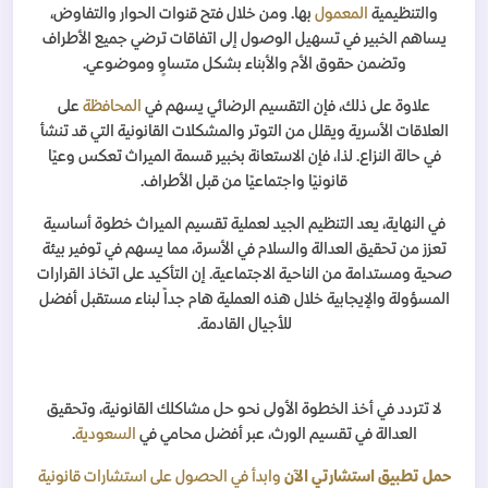
والتنظيمية
المعمول
بها. ومن خلال فتح قنوات الحوار والتفاوض،
يساهم الخبير في تسهيل الوصول إلى اتفاقات ترضي جميع الأطراف
وتضمن حقوق الأم والأبناء بشكل متساوٍ وموضوعي.
علاوة على ذلك، فإن التقسيم الرضائي يسهم في
المحافظة
على
العلاقات الأسرية ويقلل من التوتر والمشكلات القانونية التي قد تنشأ
في حالة النزاع. لذا، فإن الاستعانة بخبير قسمة الميراث تعكس وعيًا
قانونيًا واجتماعيًا من قبل الأطراف.
في النهاية، يعد التنظيم الجيد لعملية تقسيم الميراث خطوة أساسية
تعزز من تحقيق العدالة والسلام في الأسرة، مما يسهم في توفير بيئة
صحية ومستدامة من الناحية الاجتماعية. إن التأكيد على اتخاذ القرارات
المسؤولة والإيجابية خلال هذه العملية هام جداً لبناء مستقبل أفضل
للأجيال القادمة.
لا تتردد في أخذ الخطوة الأولى نحو حل مشاكلك القانونية، وتحقيق
العدالة في تقسيم الورث، عبر أفضل محامي في
السعودية
.
حمل تطبيق استشارتي الآن
وابدأ في الحصول على استشارات قانونية