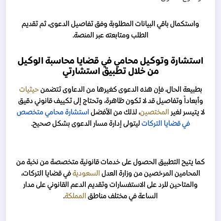
واستكمال باقي البيانات المطلوبة وفق تفاصيل الدعوى، ثم تقديم
الطلب ومتابعته عبر المنصة.
استشارة وتوكيل محامي في قضايا محاسبة الوكيل
من خلال تطبيق استشارتي
بطبيعة الحال، فإن هذه الدعوى كغيرها من الدعاوى تتضمن
حيثيات
وأبعاداً وتفاصيل قد لا تكون ظاهرة، وتحتاج إلى تكييف قانوني دقيق
لا يتيسر لغير
المختصين
، لذلك من الأفضل
استشارة محامي متخصص
في قضايا التركات
ليتولى إدارة مسار الدعوى بشكل صحيح.
كما يتيح التطبيق الحصول على خدمات قانونية متخصصة من نخبة من
المحامين المرخصين من وزارة العدل
السعودية
في قضايا التركات،
والمتاحين للرد على الاستفسارات وتقديم الدعم القانوني على مدار
الساعة في مختلف مناطق
المملكة
.