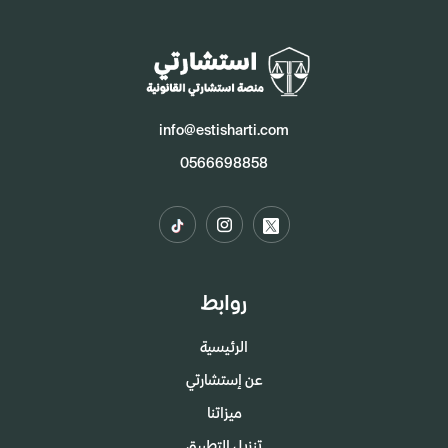
info@estisharti.com
0566698858
روابط
الرئيسية
عن إستشارتي
ميزاتنا
تنزيل التطبيق