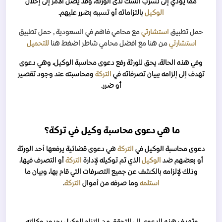
مما يؤدي إلى تسرب الشك لدى الورثة، وقد يصل الأمر إلى إخلال
الوكيل
بالتزاماته أو تسببه بضرر عليهم.
حمل تطبيق
استشارتي
مع محامي فاهم
في السعودية
, حمل تطبيق
استشارتي
من هنا مع افضل محامي شاطر اضغط هنا
للتحميل
وفي هذه الحالة، يحق للورثة رفع دعوى محاسبة الوكيل، وهي دعوى
تهدف إلى إلزامه ببيان تصرفاته في
التركة
ومحاسبته عند وجود تقصير
أو ضرر.
ما هي دعوى محاسبة وكيل في تركة؟
دعوى محاسبة الوكيل في
التركة
هي دعوى قضائية يرفعها أحد الورثة
أو بعضهم ضد
الوكيل
الذي تم توكيله لإدارة
التركة
أو التصرف فيها،
وذلك لإلزامه بالكشف عن جميع التصرفات التي قام بها، وبيان ما
استلمه
وما صرفه من أموال
التركة
.
وتهدف هذه الدعوى إلى التحقق من التزام الوكيل بحدود وكالته،