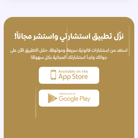
نزّل تطبيق استشارتي واستشر مجاناً!
استفد من استشارات قانونية سريعة وموثوقة. حمّل التطبيق الآن على
جوالك وابدأ استشارتك المجانية بكل سهولة!