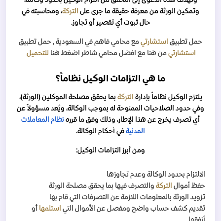
وتمكين الورثة من معرفة حقيقة ما جرى على
التركة
، ومحاسبته في
حال ثبوت أي تقصير أو تجاوز.
حمل تطبيق
استشارتي
مع محامي فاهم
في السعودية
, حمل تطبيق
استشارتي
من هنا مع افضل محامي شاطر اضغط هنا
للتحميل
ما هي التزامات الوكيل نظاماً؟
يلتزم الوكيل نظاماً بإدارة
التركة
بما يحقق مصلحة الموكلين (الورثة)،
وفي حدود الصلاحيات الممنوحة له بموجب الوكالة، ويُعد مسؤولاً عن
أي تصرف يخرج عن هذا الإطار، وذلك وفق ما قرره
نظام المعاملات
المدنية
في أحكام الوكالة.
ومن أبرز التزامات الوكيل:
الالتزام بحدود الوكالة وعدم تجاوزها
حفظ أموال
التركة
والتصرف فيها بما يحقق مصلحة الورثة
تزويد الورثة بالمعلومات اللازمة عن التصرفات التي قام بها
تقديم كشف حساب واضح ومفصل عن الأموال التي
استلمها
أو
أنفقها