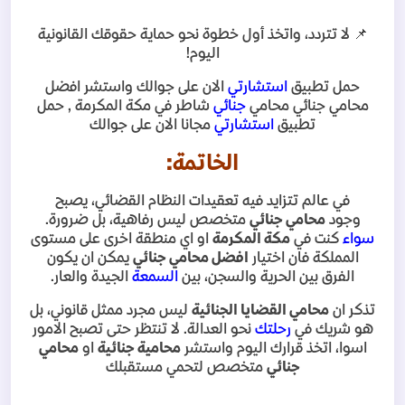
📌
لا تتردد، واتخذ أول خطوة نحو حماية حقوقك القانونية
اليوم
!
حمل تطبيق
استشارتي
الان على جوالك واستشر افضل
محامي جنائي محامي
جنائي
شاطر في مكة المكرمة , حمل
تطبيق
استشارتي
مجانا الان على جوالك
الخاتمة
:
في عالم تتزايد فيه تعقيدات النظام القضائي، يصبح
وجود
محامي جنائي
متخصص ليس رفاهية، بل ضرورة
.
سواء
كنت في
مكة المكرمة
او اي منطقة اخرى على مستوى
المملكة فان اختيار
افضل محامي جنائي
يمكن ان يكون
الفرق بين الحرية والسجن، بين
السمعة
الجيدة والعار
.
تذكر ان
محامي القضايا الجنائية
ليس مجرد ممثل قانوني، بل
هو شريك في
رحلتك
نحو العدالة. لا تنتظر حتى تصبح الامور
اسوا، اتخذ قرارك اليوم واستشر
محامية جنائية
او
محامي
جنائي
متخصص لتحمي مستقبلك