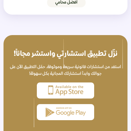
افضل محامي
نزّل تطبيق استشارتي واستشر مجاناً!
استفد من استشارات قانونية سريعة وموثوقة. حمّل التطبيق الآن على
جوالك وابدأ استشارتك المجانية بكل سهولة!