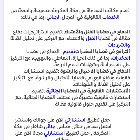
تقدم مكاتب المحاماة في مكة المكرمة مجموعة واسعة من
الخدمات
القانونية في المجال
الجنائي
، بما في ذلك
:
الدفاع في قضايا القتل والاعتداء
:
تقديم استراتيجيات دفاع
فعّالة في قضايا
القتل
والاعتداء، مع التركيز على تحليل الأدلة
والشهادات
الترافع في قضايا المخدرات
تقديم
:
الدفاع في قضايا
المخدرات
، بما في ذلك الحيازة، التعاطي، والتهريب، مع التركيز
على تقديم أدلة وشهادات تدعم البراءة
.
الدفاع في قضايا الاحتيال والرشوة
:
تقديم استشارات
قانونية ودفاع قوي في قضايا الاحتيال والرشوة، مع التركيز
على تحليل الأدلة والشهادات
.
الاستشارات القانونية في القضايا
الجنائية
:
تقديم
استشارات قانونية متميزة في مختلف القضايا الجنائية، مع
التركيز على تقديم حلول قانونية فعّالة
حمل تطبيق
استشارتي
الان على جوالك واستشر
افضل محامي جنائي محامي
جنائي
شاطر في مكة
المكرمة , حمل تطبيق
استشارتي
مجانا الان على