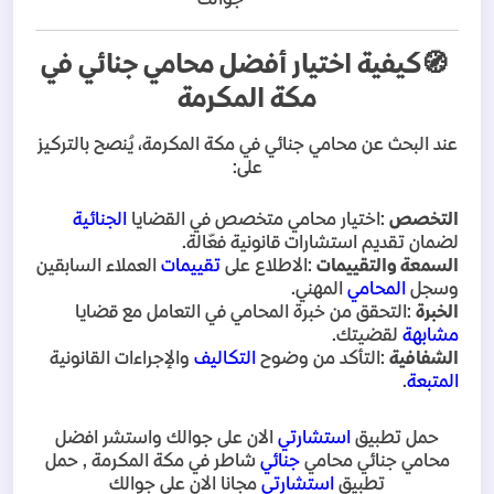
جوالك
🧭
كيفية اختيار أفضل محامي جنائي في
مكة المكرمة
عند البحث عن محامي جنائي في مكة المكرمة، يُنصح بالتركيز
على
:
التخصص
:
اختيار محامي متخصص في القضايا
الجنائية
لضمان تقديم استشارات قانونية فعّالة
.
السمعة والتقييمات
:
الاطلاع على
تقييمات
العملاء السابقين
وسجل
المحامي
المهني
.
الخبرة
:
التحقق من خبرة المحامي في التعامل مع قضايا
مشابهة
لقضيتك
.
الشفافية
:
التأكد من وضوح
التكاليف
والإجراءات القانونية
المتبعة
.
حمل تطبيق
استشارتي
الان على جوالك واستشر افضل
محامي جنائي محامي
جنائي
شاطر في مكة المكرمة , حمل
تطبيق
استشارتي
مجانا الان على جوالك