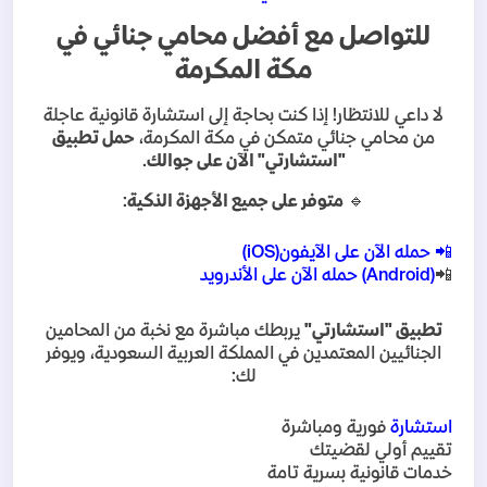
للتواصل مع أفضل محامي جنائي في
مكة المكرمة
لا داعي للانتظار! إذا كنت بحاجة إلى استشارة قانونية عاجلة
من محامي جنائي متمكن في مكة المكرمة،
حمل تطبيق
"استشارتي" الآن على جوالك
.
🔹
متوفر على جميع الأجهزة الذكية
:
📲
حمله الآن على الآيفون
(iOS)
📲
(Android)
حمله الآن على الأندرويد
تطبيق "استشارتي
"
يربطك مباشرة مع نخبة من المحامين
الجنائيين المعتمدين في المملكة العربية السعودية، ويوفر
لك
:
استشارة
فورية ومباشرة
تقييم أولي لقضيتك
خدمات قانونية بسرية تامة