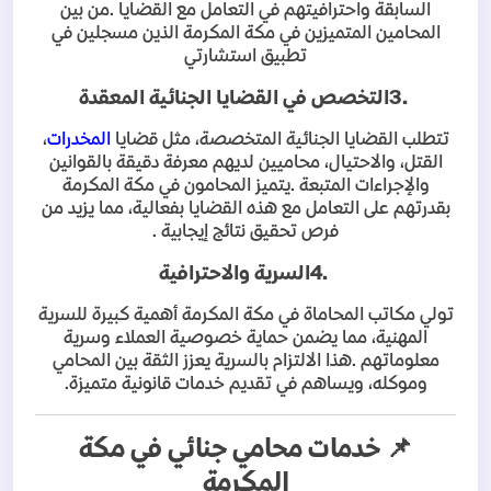
السابقة واحترافيتهم في التعامل مع القضايا
.
من بين
المحامين المتميزين في مكة المكرمة الذين مسجلين في
تطبيق استشارتي
3.
التخصص في القضايا الجنائية المعقدة
تتطلب القضايا الجنائية المتخصصة، مثل قضايا
المخدرات
،
القتل، والاحتيال، محاميين لديهم معرفة دقيقة بالقوانين
والإجراءات المتبعة
.
يتميز المحامون في مكة المكرمة
بقدرتهم على التعامل مع هذه القضايا بفعالية، مما يزيد من
فرص تحقيق نتائج إيجابية
.
4.
السرية والاحترافية
تولي مكاتب المحاماة في مكة المكرمة أهمية كبيرة للسرية
المهنية، مما يضمن حماية خصوصية العملاء وسرية
معلوماتهم
.
هذا الالتزام بالسرية يعزز الثقة بين المحامي
وموكله، ويساهم في تقديم خدمات قانونية متميزة
.
📌
خدمات محامي جنائي في مكة
المكرمة