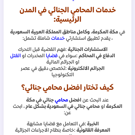
خدمات المحامي الجنائي في المدن
الرئيسية
:
في
مكة المكرمة
،
وكامل مناطق المملكة العربية السعودية
، يقدم تطبيق استشارتي
خدمات
شاملة تشمل
:
الاستشارات الجنائية
:
فهم القضية قبل التحرك
الدفاع في المحاكم
:
سواء في
قضايا
المخدرات او
القتل
او الجرائم المالية
الجرائم الالكترونية
:
تخصص دقيق في عصر
التكنولوجيا
كيف تختار افضل محامي جنائي؟
عند البحث عن
افضل
محامي
جنائي في مكة
المكرمة
او
محامي جنائي في السعودية بشكل عام
، ابحث
عن
:
الخبرة
:
في التعامل مع قضايا مشابهة
المعرفة القانونية
:
خاصة بنظام الاجراءات الجزائية