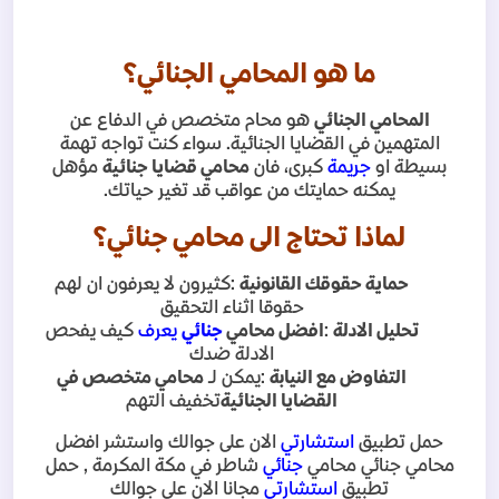
ما هو المحامي الجنائي؟
المحامي الجنائي
هو محام متخصص في الدفاع عن
المتهمين في القضايا الجنائية. سواء كنت تواجه تهمة
بسيطة او
جريمة
كبرى، فان
محامي قضايا جنائية
مؤهل
يمكنه حمايتك من عواقب قد تغير حياتك
.
لماذا تحتاج الى محامي جنائي؟
حماية حقوقك القانونية
:
كثيرون لا يعرفون ان لهم
حقوقا اثناء التحقيق
تحليل الادلة
:
افضل محامي
جنائي
يعرف
كيف يفحص
الادلة ضدك
التفاوض مع النيابة
:
يمكن لـ
محامي متخصص في
القضايا الجنائية
تخفيف التهم
حمل تطبيق
استشارتي
الان على جوالك واستشر افضل
محامي جنائي محامي
جنائي
شاطر في مكة المكرمة , حمل
تطبيق
استشارتي
مجانا الان على جوالك