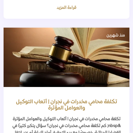
قراءة المزيد
منذ شهرين
تكلفة محامي مخدرات في نجران | أتعاب التوكيل
والعوامل المؤثرة
تكلفة محامي مخدرات في نجران | أتعاب التوكيل والعوامل المؤثرة
&nbsp; كم تكلفة محامي مخدرات في نجران؟ سؤال يتكرر كثيرًا في
القضايا الجزائية، خصوصًا مع بدء التحقيق أمام النيابة أو عند انتقا...