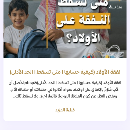
منذ سنة
نفقة الأولاد (كيفية حسابها | متى تسقط | الحد الأدنى)
نفقة الأولاد (كيفية حسابها | متى تسقط | الحد الأدنى)&nbsp;الأصل أن
الأب مُلزمٌ بالإنفاق على أولاده، سواء أكانوا في حضانته أو حضانة الأم،
وبغض النظر عن كون العلاقة الزوجية قائمة أم لا، ولا تسقط تلك...
قراءة المزيد