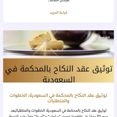
الأركان الثلاثة...
قراءة المزيد
منذ سنة
توثيق عقد النكاح بالمحكمة في السعودية: الخطوات
والمتطلبات
توثيق عقد النكاح بالمحكمة في السعودية: الخطوات والمتطلباتبعد
مرور 70 يومًا على زفافهما، فوجئ “سلمان” و“أميرة” بتعذّر ضم الزوجة