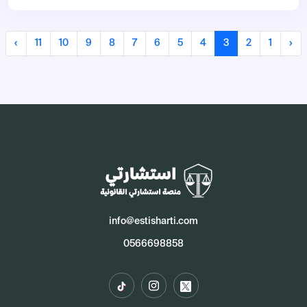
›
11
10
9
8
7
6
5
4
3
2
1
‹
info@estisharti.com
0566698858