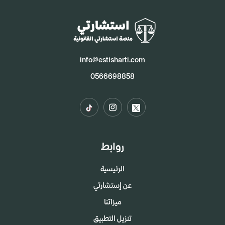
info@estisharti.com
0566698858
روابط
الرئيسية
عن إستشارتي
ميزاتنا
تنزيل التطبيق