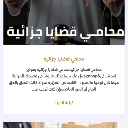
محامي قضايا جزائية
محامي قضايا جزائيةمحامي قضايا جزائية بموقع
استشارتي&nbsp;يعمل على مساعدتك قانونياً في قضيتك الجزائية
مهما كان نوعها «الحدود – القصاص التعزير» سواء كانت تتعلق بالحق
العام أو الحق الخاص.فإن كنت ترغب ف...
قراءة المزيد