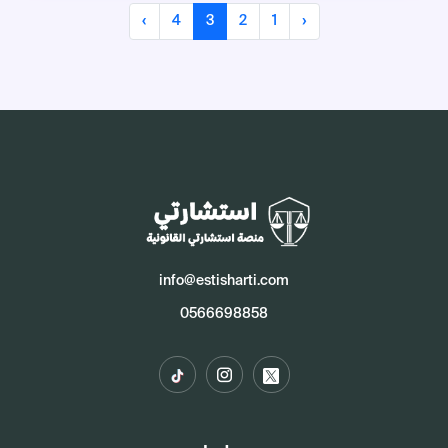
›
4
3
2
1
‹
info@estisharti.com
0566698858