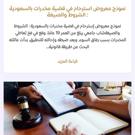
نموذج معروض استرحام في قضية مخدرات بالسعودية
: الشروط والصيغة
نموذج معروض إسترحام في قضية مخدرات بالسعودية : الشروط
والصيغةشاب جامعي يبلغ من العمر 19 عامًا، وقع في فخ تعاطي
المخدرات بسبب رفاق السوء. وبعد ضبطه وإحالته للتحقيق، بدأت عائلته
البحث عن طريقة قانونية...
قراءة المزيد
منذ 7 أشهر