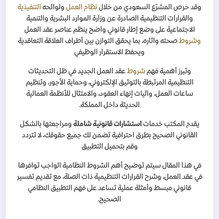
وقد حرص المشرّع السعودي من خلال
نظام العمل
ولوائحه
التنفيذية
والقرارات التنظيمية الصادرة عن وزارة الموارد البشرية والتنمية
الاجتماعية على وضع إطار قانوني واضح ينظم عناصر عقد العمل
وشروط
صحته وآثاره، بما يحقق التوازن بين أطراف العلاقة التعاقدية
ويحفظ الاستقرار الوظيفي
وتبرز أهمية فهم
شروط
عقد العمل الجديد في ظل التحديثات
التنظيمية المرتبطة بالتوثيق الإلكتروني، وحماية الأجور، وتنظيم
ساعات العمل، وآليات إنهاء العقود، والامتثال للأنظمة العمالية
الحديثة داخل المملكة.
يقدم المكتب خدمات
استشارات قانونية شاملة
ومراجعتها بالشكل
القانوني الصحيح بطرق احترافية تضمن لك جميع حقوقك، لا تتردد
وقم بتحميل التطبيق
في هذا المقال سيتم توضيح أهم الشروط النظامية الواجب توافرها
في عقد العمل، وشرح القرارات التنظيمية ذات الصلة، مع تقديم تفسير
قانوني مبسط وأمثلة عملية تساعد على فهم التطبيق النظامي
الصحيح.