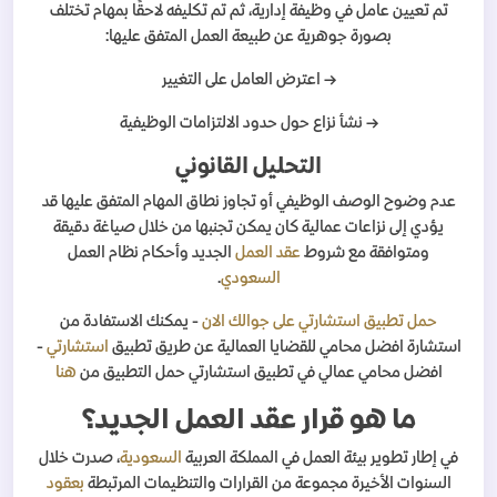
تم تعيين عامل في وظيفة إدارية، ثم تم تكليفه لاحقًا بمهام تختلف
بصورة جوهرية عن طبيعة العمل المتفق عليها:
→ اعترض العامل على التغيير
→ نشأ نزاع حول حدود الالتزامات الوظيفية
التحليل القانوني
عدم وضوح الوصف الوظيفي أو تجاوز نطاق المهام المتفق عليها قد
يؤدي إلى نزاعات عمالية كان يمكن تجنبها من خلال صياغة دقيقة
ومتوافقة مع شروط
عقد العمل
الجديد وأحكام نظام العمل
السعودي
.
حمل تطبيق استشارتي على جوالك الان
- يمكنك الاستفادة من
استشارة افضل محامي للقضايا العمالية عن طريق تطبيق
استشارتي
-
افضل محامي عمالي في تطبيق استشارتي حمل التطبيق من
هنا
ما هو قرار عقد العمل الجديد؟
في إطار تطوير بيئة العمل في المملكة العربية
السعودية
، صدرت خلال
السنوات الأخيرة مجموعة من القرارات والتنظيمات المرتبطة
بعقود