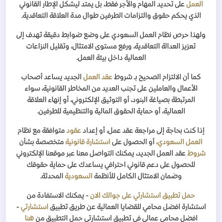
العمل
على تحديد المهام والأجر فقط، بل يمتد ليشكل الإطار القانوني
الذي يحكم حقوق والتزامات الطرفين طوال مدة العلاقة التعاقدية.
ولهذا حرص نظام العمل السعودي على وضع ضوابط دقيقة تهدف إلى
تعزيز العدالة التعاقدية، ورفع مستوى الامتثال، وتقليل النزاعات
العمالية داخل بيئة العمل.
كما أن الالتزام الصحيح بـ شروط
عقد العمل
الجديد يساعد أصحاب
الأعمال والعاملين على تجنب العديد من المخاطر القانونية، سواء
المرتبطة بصياغة البنود، أو التوثيق الإلكتروني، أو إنهاء العلاقة
العمالية، أو حماية الحقوق المالية والتنظيمية للطرفين.
إذا كنت بحاجة إلى مراجعة عقد عمل، أو إعداد
عقود
متوافقة مع نظام
العمل السعودي،
أو الحصول على
استشارة قانونية
متخصصة بشأن
شروط
عقد العمل الجديد، يمكنك التواصل معنا عبر موقعنا الإلكتروني
للحصول على دعم قانوني احترافي يساعدك على حماية حقوقك
وضمان الامتثال الكامل للأنظمة
السعودية
المحدثة.
حمل تطبيق استشارتي على جوالك الان
- يمكنك الاستفادة من
استشارة افضل محامي للقضايا العمالية عن طريق تطبيق
استشارتي
-
افضل محامي عمالي في تطبيق استشارتي حمل التطبيق من
هنا