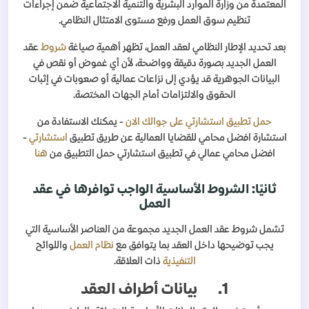
المعتمدة من وزارة الموارد البشرية والتنمية الاجتماعية ضمن إجراءات
تنظيم سوق العمل ورفع مستوى الامتثال النظامي.
بعد تحديد الإطار النظامي لعقد العمل، تظهر أهمية صياغة
شروط
عقد
العمل الجديد بصورة دقيقة وواضحة، لأن أي غموض أو نقص في
البيانات الجوهرية قد يؤدي إلى نزاعات عمالية أو صعوبات في إثبات
الحقوق والالتزامات أمام الجهات المختصة.
حمل تطبيق استشارتي على جوالك الان
- يمكنك الاستفادة من
استشارة افضل محامي للقضايا العمالية عن طريق تطبيق
استشارتي
-
افضل محامي عمالي في تطبيق استشارتي حمل التطبيق من
هنا
ثانيًا: الشروط الأساسية الواجب توافرها في عقد
العمل
تشمل شروط عقد العمل الجديد مجموعة من العناصر الأساسية التي
يجب توضيحها داخل العقد بما يتوافق مع
نظام العمل
واللوائح
التنفيذية
ذات العلاقة.
1.
بيانات أطراف العقد