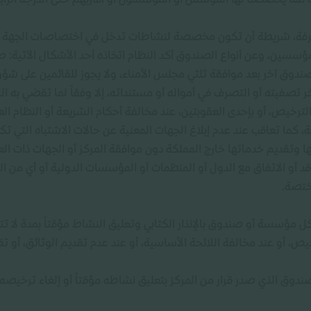
مما يخصصه لها المؤسس أو المؤسسون أو أقاربهم حتى الدرجة الرابعة 
شرفة، شريطة أن تكون مخصصة لنشاطات تدخل في اختصاصات الجهة ال
سين، وعن أنواع الصندوق أكد النظام اتخاذه أحد الأشكال الآتية: صن
ي صندوق آخر بعد موافقة ثلثي مجلس الأمناء، ولا يجوز للقائمين على 
خر تصفيته أو التصرف في أمواله أو مستنداته، إلا وفقاً لما تقضي ب
 لا تتجاوز 6 أشهر أو إلغاء الترخيص، أو بإحدى العقوبتين، عند مخالفة أحكام الشريعة أو ا
قة، كما تعاقب عند عدم إبلاغ الجهات المعنية عن حالات الاشتباه التي 
ا وتقديم خدماتها خارج المملكة دون موافقة المركز أو الجهات ذات الع
د أو الاتفاق مع الدول أو المنظمات أو المؤسسات الدولية أو أي من 
ختصة.
ماً من انتهاء الترخيص، أو عند مخالفة اللائحة الأساسية، أو عند عدم تقديم الوثائق، 
ندوق الذي صدر قرار من المركز بتعليق نشاطه مؤقتاً أو إلغاء ترخي