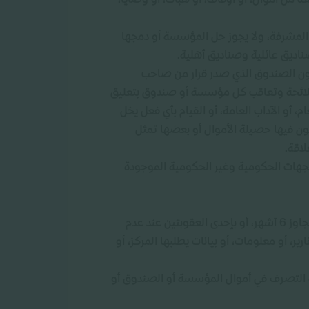
من أموال، أو أوقاف، أو هبات، أو وصايا،
مشرفة، ولا يجوز حل المؤسسة أو دمجها
اديق عائلية وصناديق أهلية.
شؤون الصندوق الذي صدر قرار من صاحب
ه اللائحة وتعاقب كل مؤسسة أو صندوق بتعليق
لنظام العام، أو الآداب العامة، أو القيام بأي فعل يخل
تكون فيها حصيلة الأموال أو بعضها تمثل
لاقة.
الجهات الحكومية وغير الحكومية الموجودة
النظام حدد المخالفات الأقل جسامة وتعاقب كل مؤسسة أو صندوق بالإنذار الكتابي وتعليق النشاط مؤقتاً بمدة لا تتجاوز 6 أشهر، أو بإحدى العقوبتين عند عدم
أو تقارير، أو معلومات، أو بيانات يطلبها المركز، أو
صه التصرف في أموال المؤسسة أو الصندوق أو