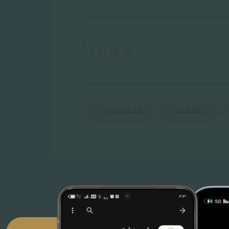
كتابة لائحة
لائحة اعتراض