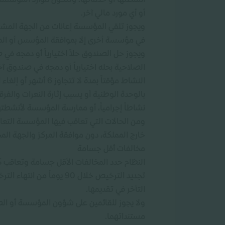
أنشطتها أو خدماتها. وتتكون موارد المؤسسة 
أو أي مورد مالي آخر.
ويجوز تلقي المؤسسة إعانات من الجهة الم
في مؤسسة أخرى إلا بموافقة المؤسس أو المؤس
ويجوز حل الصندوق حلاً اختيارياً أو دمجه ف
الصلاحية بحله اختيارياً أو دمجه في صندوق آ
النشاط مؤقتاً بمدة
بالوحدة الوطنية أو يسبب إثارة النعرات والفر
نشاطاً إجرامياً، أو ممارسة المؤسسة لأنشطته
ومن الحالات التي تعاقب فيها المؤسسة التعاق
خارج المملكة، دون موافقة المركز والجهة الم
مخالفات أقل جسامة
تجديد الترخيص خلال 90 يو
التأخر في تقديمها.
ولا يجوز للقائمين على شؤون المؤسسة أو الص
مستنداتهما.