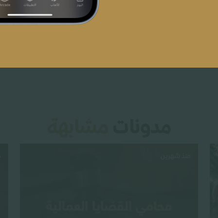
مدونات
مشابهة
منذ شهرين
م