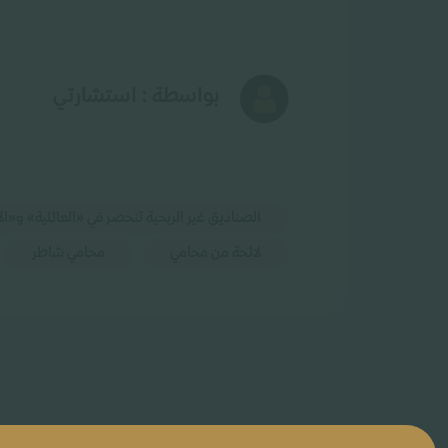
بواسطة : استشارتي
الصناديق غير الربحية تنحصر في «العائلية» و«ال
لائحة من محامي
محامي شاطر