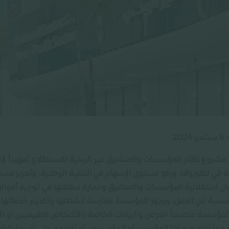
، مشروع نظام المؤسسات والصناديق غير الربحية للاستطلاع تمهيداً لإ
 في تطويرها، ورفع مستوى الإسهام في التنمية الوطنية، وتعزيز مس
ان استقلالية المؤسسات والصناديق وحماية سلطتها في توجيه أموالها
سة عن العمل، ويجوز للمؤسسة ممارسة أنشطتها وتقديم خدماتها خار
 المؤسسة متضمناً الغرض والبيانات الخاصة بالأشخاص الطبيعيين أو ال