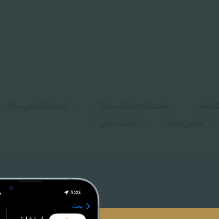
أهلية»
استشارات قانونية مجانية
استشارة محامي مجانا
محامي ممتاز
افضل محامي