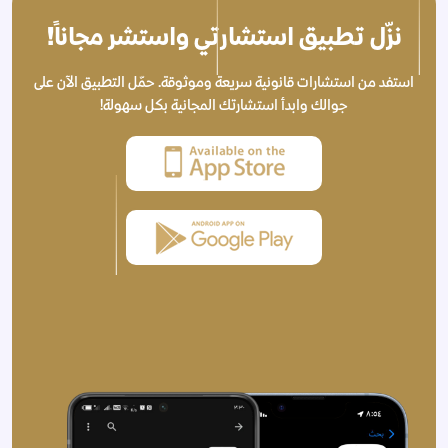
نزّل تطبيق استشارتي واستشر مجاناً!
استفد من استشارات قانونية سريعة وموثوقة. حمّل التطبيق الآن على
جوالك وابدأ استشارتك المجانية بكل سهولة!