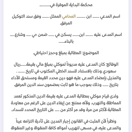
محكمة البداية الموقرة في………..
اسم المدعي ……. ابن ………
المحامي
الممثل ……. وفق سند التوكيل
المرفق.
اسم المدعى عليه …….. ابن……. يسكن في …… ضمن حي ….. وشارع…..
بالبناء……
الموضوع: المطالبة بمبلغ وحجز احتياطي.
الوقائع: كان المدعى عليه مديوناً لموكلي بمبلغ مالي بقيمة……ريال
سعودي وذلك بالاستناد للسند الخطي المكتوب في تاريخ ……. .
والمذيل بإمضاء المدعى عليه فهو دين محدد القيمة ومستحق الأداء
بتاريخ …… وذلك بموجب ما هو ثابت بمضمون سند الدين المرفق.
ولدى قيام موكلي بمطالبة المدعى عليه بقيمة الدين المذكور تعمد
المماطلة والتهرب. ولأنه ممتنع عن إيفاء الدين على الرغم من معاودة
المطالبة لأكثر من مرة وقد مر أكثر من ….. على التاريخ المحدد للسداد.
ونظراً لأن المثبت في القانون إجبار المدين على تأدية التزامه عيناً
والمدعى عليه، في مسعى لتهريب أمواله كافة المنقولة وغير المنقولة