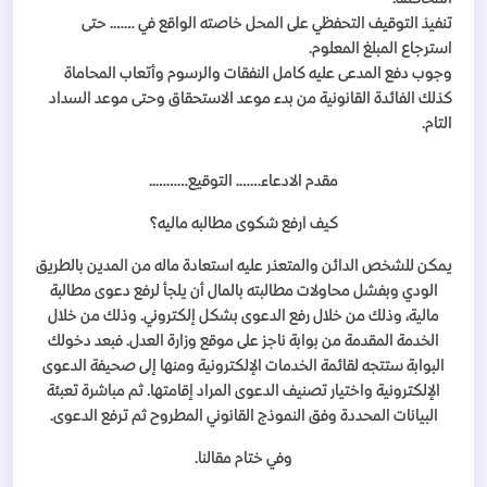
تنفيذ التوقيف التحفظي على المحل خاصته الواقع في ……. حتى
استرجاع المبلغ المعلوم.
وجوب دفع المدعى عليه كامل النفقات والرسوم وأتعاب المحاماة
كذلك الفائدة القانونية من بدء موعد الاستحقاق وحتى موعد السداد
التام.
مقدم الادعاء……. التوقيع………..
كيف ارفع شكوى مطالبه ماليه؟
يمكن للشخص الدائن والمتعذر عليه استعادة ماله من المدين بالطريق
الودي وبفشل محاولات مطالبته بالمال أن يلجأ لرفع دعوى مطالبة
مالية، وذلك من خلال رفع الدعوى بشكل إلكتروني. وذلك من خلال
الخدمة المقدمة من بوابة ناجز على موقع وزارة العدل. فبعد دخولك
البوابة ستتجه لقائمة الخدمات الإلكترونية ومنها إلى صحيفة الدعوى
الإلكترونية واختيار تصنيف الدعوى المراد إقامتها. ثم مباشرة تعبئة
البيانات المحددة وفق النموذج القانوني المطروح ثم ترفع الدعوى.
وفي ختام مقالنا.