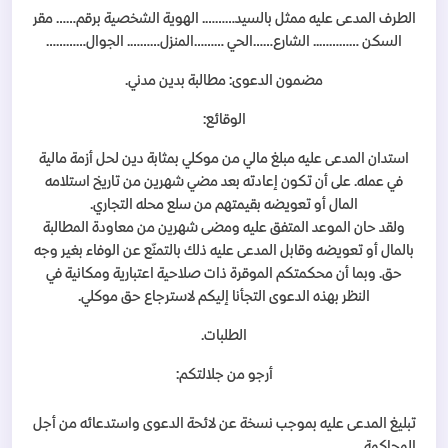
الطرف المدعى عليه ممثل بالسيد………. الهوية الشخصية برقم…… مقر
السكن ………….. الشارع……الحي ………المنزل………. الجوال…………
مضمون الدعوى: مطالبة بدين مدني.
الوقائع:
استدان المدعى عليه مبلغ مالي من موكلي بمثابة دين لحل أزمة مالية
في عمله. على أن تكون إعادته بعد مضي شهرين من تاريخ استلامه
المال أو تعويضه بقيمتهم من سلع محله التجاري.
ولقد حان الموعد المتفق عليه ومضى شهرين من معاودة المطالبة
بالمال أو تعويضه وقابل المدعى عليه ذلك بالتمنّع عن الوفاء بغير وجه
حق. وبما أن محكمتكم الموقرة ذات صلاحية اعتبارية ومكانية في
النظر بهذه الدعوى التجأنا إليكم لاسترجاع حق موكلي.
الطلبات.
أرجو من جلالتكم:
تبليغ المدعى عليه بموجب نسخة عن لائحة الدعوى واستدعائه من أجل
المحاكمة.