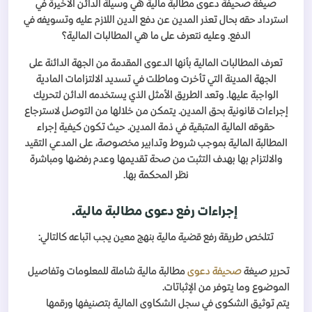
صيغة صحيفة دعوى مطالبة مالية هي وسيلة الدائن الأخيرة في
استرداد حقه بحال تعذر المدين عن دفع الدين اللازم عليه وتسويفه في
الدفع. وعليه نتعرف على ما هي المطالبات المالية؟
تعرف المطالبات المالية بأنها الدعوى المقدمة من الجهة الدائنة على
الجهة المدينة التي تأخرت وماطلت في تسديد الالتزامات المادية
الواجبة عليها. وتعد الطريق الأمثل الذي يستخدمه الدائن لتحريك
إجراءات قانونية بحق المدين. يتمكن من خلالها من التوصل لاسترجاع
حقوقه المالية المتبقية في ذمة المدين. حيث تكون كيفية إجراء
المطالبة المالية بموجب شروط وتدابير مخصوصة، على المدعي التقيد
والالتزام بها بهدف التثبت من صحة تقديمها وعدم رفضها ومباشرة
نظر المحكمة بها.
إجراءات رفع دعوى مطالبة مالية.
تتلخص طريقة رفع قضية مالية
بنهج معين يجب اتباعه كالتالي:
تحرير صيغة
صحيفة دعوى
مطالبة مالية شاملة للمعلومات وتفاصيل
الموضوع وما يتوفر من الإثباتات.
يتم توثيق الشكوى في سجل الشكاوى المالية بتصنيفها ورقمها