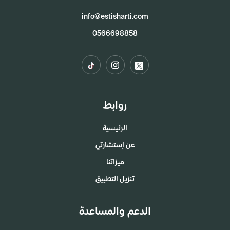
info@estisharti.com
0566698858
روابط
الرئيسية
عن إستشارتي
ميزاتنا
تنزيل التطبيق
الدعم والمساعدة