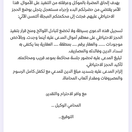
بهدف إلحاق المضرة بالموكل وعرقلته من التنفيذ على الأموال. هذا
الأمر يقتضي من حضرتكم البدء بإجراء مستعجل يتجلى بوضع الحجز
الاحتياطي عليهم. فجئت إلى محكمتكم المبجلة ألتمس الآتي:
تسجيل هذه الدعوى بسيطة ولا تخضع لتبادل اللوائح ومنح قرار بتنفيذ
الحجز الاحتياطي على معظم أموال المدعى عليه أينما وجدت. وبالأخص
موجودات ……. والعقار برقم ….. بمنطقة ….. العقارية بما يكتفى به
لسداد الدين وفائدته والمصاريف.
تبليغ المدعى عليه لحضور جلسة محاكمة بموعد قريب ومحاكمته.
تأكيد الحجز الاحتياطي.
إلزام المدعى عليه بتسديد مبلغ الدين للمدعي مع تكفل كامل الرسوم
والمصروفات ومقدار أتعاب المحاماة.
مع وافر الاحترام والتقدير.
المحامي الوكيل …
التوقيع…