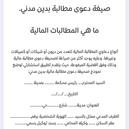
صيغة دعوى مطالبة بدين مدني.
ما هي المطالبات المالية
أنواع دعاوي المطالبة المالية تتعدد من ديون أو شيكات أو كمبيالات
وغيرها. وعليه يوجد أكثر من صياغة لصحيفة دعوى مطالبة مالية
وذلك وفق القضية المرفوعة. حيث يتقدم تطبيق استشارتي لوضع
نموذج صحيفة دعوى مطالبة مالية بدين مدني:
السيد المحترم….. رئيس محكمة ………. بمدينة ………
التاريخ…. /…../…..
العنوان: مدينة……… شارع…………حي………….
الطرف المدعي ممثل بالسيد ……. الهوية الشخصية برقم………………….
مقر السكن ……. وكيله المحامي ……. بسند توكيل رسمي…………