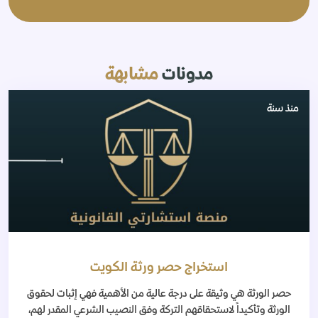
مدونات
مشابهة
منذ سنة
استخراج حصر ورثة الكويت
حصر الورثة هي وثيقة على درجة عالية من الأهمية فهي إثبات لحقوق
الورثة وتأكيداً لاستحقاقهم التركة وفق النصيب الشرعي المقدر لهم،