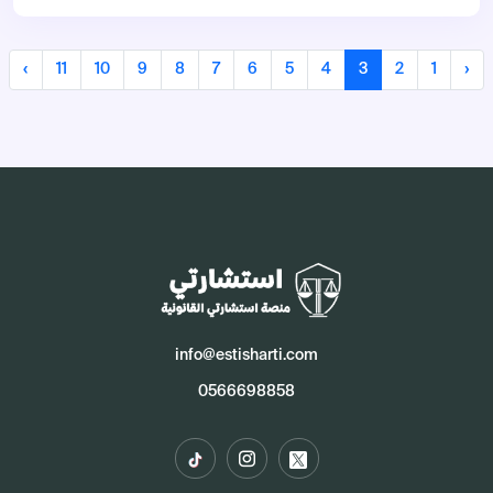
›
11
10
9
8
7
6
5
4
3
2
1
‹
info@estisharti.com
0566698858