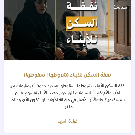
منذ سنة
نفقة السكن للأبناء (شروطها | سقوطها)
نفقة السكن للأبناء ( شروطها | سقوطها )بمجرد حدوث أي منازعات بين
الأب والأم؛ فتبدأ التساؤلات تثور حول مصير الأبناء نفسهم، فأين
سيسكنون؟ خاصةً أن الأصل في حضانة الأولاد أنها تكون للأم، ودائمًا
ما تر...
قراءة المزيد