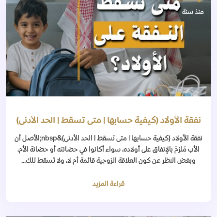
منذ سنة
نفقة الأولاد (كيفية حسابها | متى تسقط | الحد الأدنى)
نفقة الأولاد (كيفية حسابها | متى تسقط | الحد الأدنى)&nbsp;الأصل أن
الأب مُلزمٌ بالإنفاق على أولاده، سواء أكانوا في حضانته أو حضانة الأم،
وبغض النظر عن كون العلاقة الزوجية قائمة أم لا، ولا تسقط تلك...
قراءة المزيد