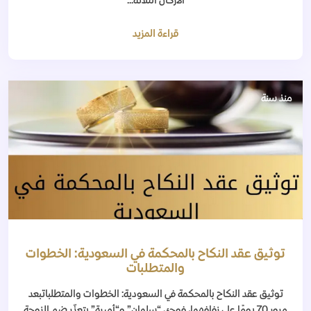
الأركان الثلاثة...
قراءة المزيد
منذ سنة
توثيق عقد النكاح بالمحكمة في السعودية: الخطوات
والمتطلبات
توثيق عقد النكاح بالمحكمة في السعودية: الخطوات والمتطلباتبعد
مرور 70 يومًا على زفافهما، فوجئ “سلمان” و“أميرة” بتعذّر ضم الزوجة