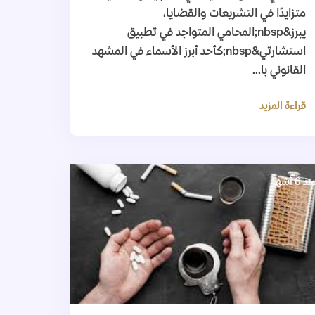
متزايدًا في التشريعات والقضايا،
يبرز&nbsp;المحامي المتواجد في تطبيق
استشارتي&nbsp;كأحد أبرز الأسماء في المشهد
القانوني با...
قراءة المزيد
نذ 6 أشهر